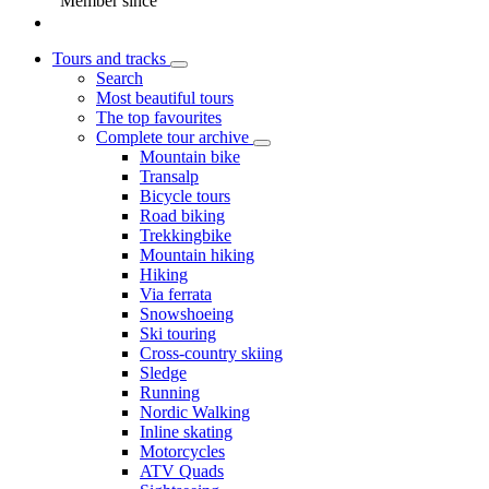
Member since
Tours and tracks
Search
Most beautiful tours
The top favourites
Complete tour archive
Mountain bike
Transalp
Bicycle tours
Road biking
Trekkingbike
Mountain hiking
Hiking
Via ferrata
Snowshoeing
Ski touring
Cross-country skiing
Sledge
Running
Nordic Walking
Inline skating
Motorcycles
ATV Quads