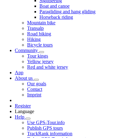
Sightseeing
Boat and canoe
Paragliding and hang gliding
Horseback riding
Mountain bike
Transalp
Road biking
Hiking
Bicycle tours
Community
Tour kings
Yellow jersey
Red and white jersey
App
About us
Our goals
Contact
Imprint
Register
Language
Help
Use GPS-Tour.info
Publish GPS tours
TrackRank information