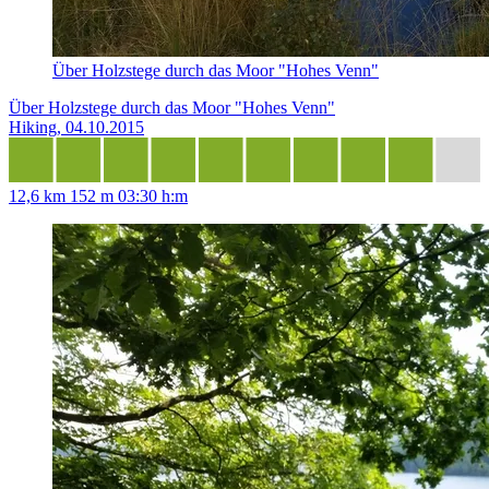
Über Holzstege durch das Moor "Hohes Venn"
Über Holzstege durch das Moor "Hohes Venn"
Hiking, 04.10.2015
12,6 km
152 m
03:30 h:m