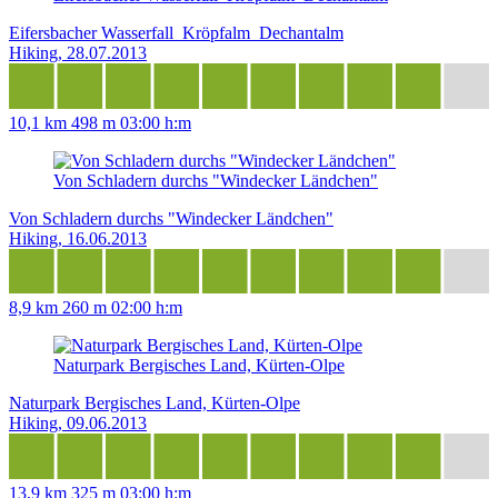
Eifersbacher Wasserfall_Kröpfalm_Dechantalm
Hiking, 28.07.2013
10,1 km
498 m
03:00 h:m
Von Schladern durchs "Windecker Ländchen"
Von Schladern durchs "Windecker Ländchen"
Hiking, 16.06.2013
8,9 km
260 m
02:00 h:m
Naturpark Bergisches Land, Kürten-Olpe
Naturpark Bergisches Land, Kürten-Olpe
Hiking, 09.06.2013
13,9 km
325 m
03:00 h:m