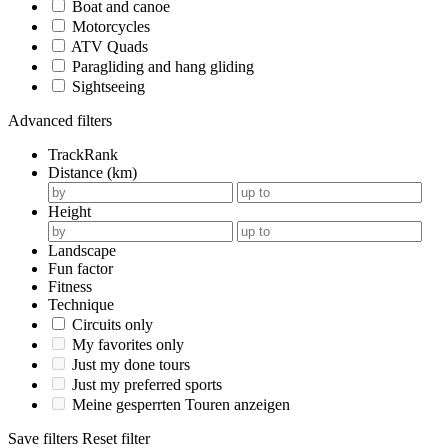
Boat and canoe
Motorcycles
ATV Quads
Paragliding and hang gliding
Sightseeing
Advanced filters
TrackRank
Distance (km)
Height
Landscape
Fun factor
Fitness
Technique
Circuits only
My favorites only
Just my done tours
Just my preferred sports
Meine gesperrten Touren anzeigen
Save filters
Reset filter