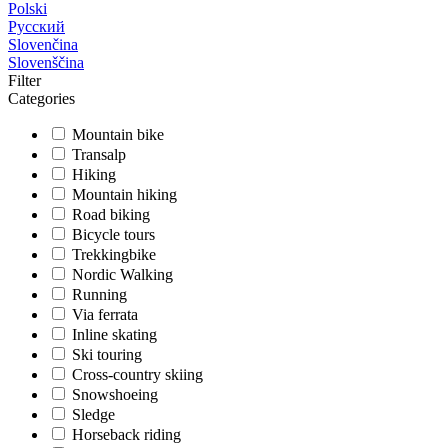
Polski
Русский
Slovenčina
Slovenščina
Filter
Categories
Mountain bike
Transalp
Hiking
Mountain hiking
Road biking
Bicycle tours
Trekkingbike
Nordic Walking
Running
Via ferrata
Inline skating
Ski touring
Cross-country skiing
Snowshoeing
Sledge
Horseback riding