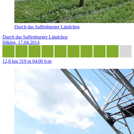
Durch das Saffenburger Ländchen
Durch das Saffenburger Ländchen
Hiking, 17.04.2014
12,8 km
319 m
04:00 h:m