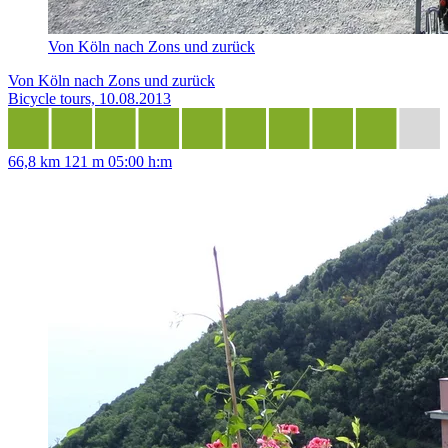
Von Köln nach Zons und zurück
Von Köln nach Zons und zurück
Bicycle tours, 10.08.2013
66,8 km
121 m
05:00 h:m