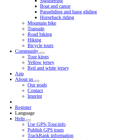
Sightseeing
Boat and canoe
Paragliding and hang gliding
Horseback riding
Mountain bike
Transalp
Road biking
Hiking
Bicycle tours
Community
Tour kings
Yellow jersey
Red and white jersey
App
About us
Our goals
Contact
Imprint
Register
Language
Help
Use GPS-Tour.info
Publish GPS tours
TrackRank information