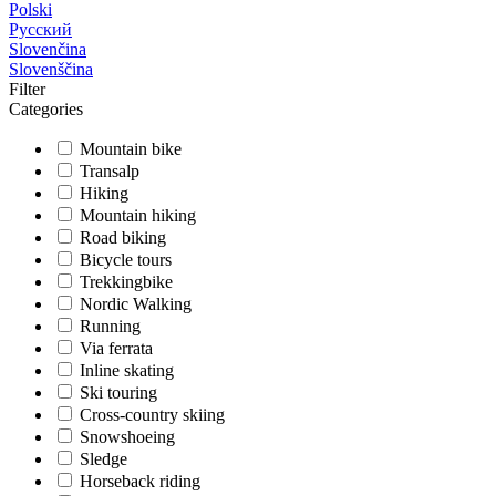
Polski
Русский
Slovenčina
Slovenščina
Filter
Categories
Mountain bike
Transalp
Hiking
Mountain hiking
Road biking
Bicycle tours
Trekkingbike
Nordic Walking
Running
Via ferrata
Inline skating
Ski touring
Cross-country skiing
Snowshoeing
Sledge
Horseback riding