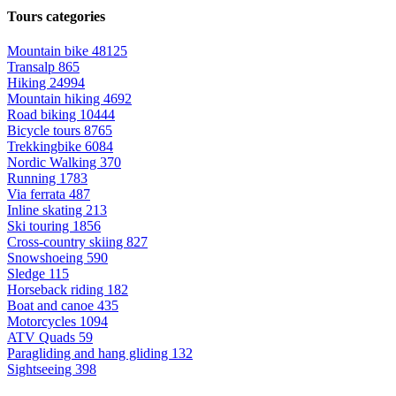
Tours categories
Mountain bike
48125
Transalp
865
Hiking
24994
Mountain hiking
4692
Road biking
10444
Bicycle tours
8765
Trekkingbike
6084
Nordic Walking
370
Running
1783
Via ferrata
487
Inline skating
213
Ski touring
1856
Cross-country skiing
827
Snowshoeing
590
Sledge
115
Horseback riding
182
Boat and canoe
435
Motorcycles
1094
ATV Quads
59
Paragliding and hang gliding
132
Sightseeing
398