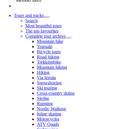
Member since
Tours and tracks
Search
Most beautiful tours
The top favourites
Complete tour archive
Mountain bike
Transalp
Bicycle tours
Road biking
Trekkingbike
Mountain hiking
Hiking
Via ferrata
Snowshoeing
Ski touring
Cross-country skiing
Sledge
Running
Nordic Walking
Inline skating
Motorcycles
ATV Quads