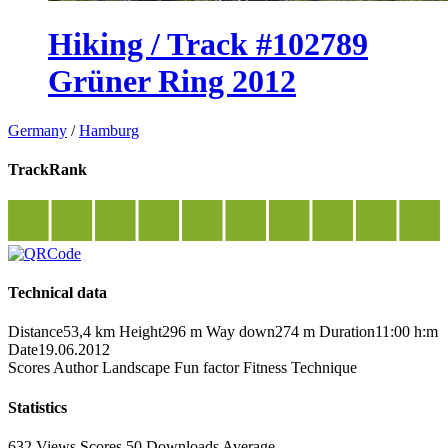
Hiking / Track #102789
Grüner Ring 2012
Germany
/
Hamburg
TrackRank
Technical data
Distance
53,4 km
Height
296 m
Way down
274 m
Duration
11:00 h:m
Date
19.06.2012
Scores
Author
Landscape
Fun factor
Fitness
Technique
Statistics
632 Views
Scores
50 Downloads
Average