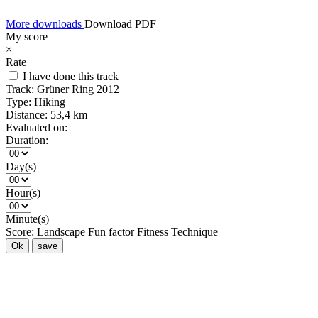
More downloads
Download PDF
My score
×
Rate
I have done this track
Track:
Grüner Ring 2012
Type:
Hiking
Distance:
53,4 km
Evaluated on:
Duration:
Day(s)
Hour(s)
Minute(s)
Score:
Landscape
Fun factor
Fitness
Technique
Ok
save