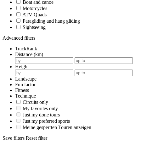
Boat and canoe
Motorcycles
ATV Quads
Paragliding and hang gliding
Sightseeing
Advanced filters
TrackRank
Distance (km)
Height
Landscape
Fun factor
Fitness
Technique
Circuits only
My favorites only
Just my done tours
Just my preferred sports
Meine gesperrten Touren anzeigen
Save filters
Reset filter