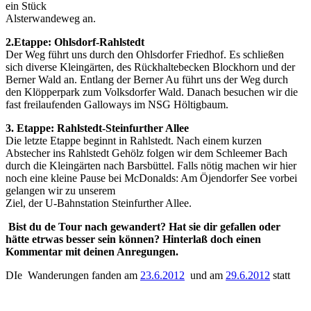
ein Stück
Alsterwandeweg an.
2.Etappe: Ohlsdorf-Rahlstedt
Der Weg führt uns durch den Ohlsdorfer Friedhof. Es schließen
sich diverse Kleingärten, des Rückhaltebecken Blockhorn und der
Berner Wald an. Entlang der Berner Au führt uns der Weg durch
den Klöpperpark zum Volksdorfer Wald. Danach besuchen wir die
fast freilaufenden Galloways im NSG Höltigbaum.
3. Etappe: Rahlstedt-Steinfurther Allee
Die letzte Etappe beginnt in Rahlstedt. Nach einem kurzen
Abstecher ins Rahlstedt Gehölz folgen wir dem Schleemer Bach
durch die Kleingärten nach Barsbüttel. Falls nötig machen wir hier
noch eine kleine Pause bei McDonalds: Am Öjendorfer See vorbei
gelangen wir zu unserem
Ziel, der U-Bahnstation Steinfurther Allee.
Bist du de Tour nach gewandert? Hat sie dir gefallen oder
hätte etrwas besser sein können? Hinterlaß doch einen
Kommentar mit deinen Anregungen.
DIe Wanderungen fanden am
23.6.2012
und am
29.6.2012
statt