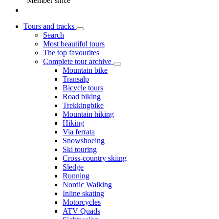
Member since
Tours and tracks
Search
Most beautiful tours
The top favourites
Complete tour archive
Mountain bike
Transalp
Bicycle tours
Road biking
Trekkingbike
Mountain hiking
Hiking
Via ferrata
Snowshoeing
Ski touring
Cross-country skiing
Sledge
Running
Nordic Walking
Inline skating
Motorcycles
ATV Quads