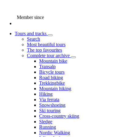
Member since
Tours and tracks
Search
Most beautiful tours
The top favourites
Complete tour archive
Mountain bike
Transalp
Bicycle tours
Road biking
Trekkingbike
Mountain hiking
Hiking
Via ferrata
Snowshoeing
Ski touring
Cross-country skiing
Sledge
Running
Nordic Walking