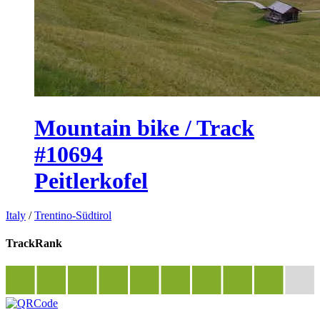
Mountain bike / Track
#10694
Peitlerkofel
Italy
/
Trentino-Südtirol
TrackRank