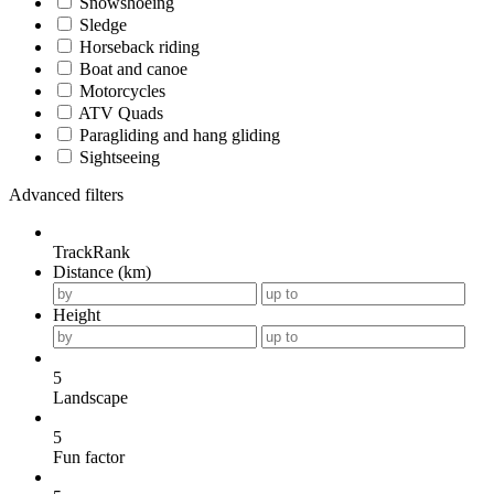
Snowshoeing
Sledge
Horseback riding
Boat and canoe
Motorcycles
ATV Quads
Paragliding and hang gliding
Sightseeing
Advanced filters
TrackRank
Distance (km)
Height
5
Landscape
5
Fun factor