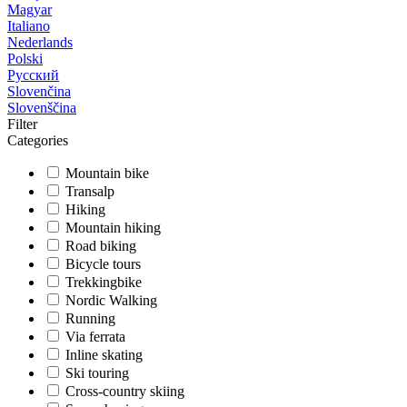
Magyar
Italiano
Nederlands
Polski
Русский
Slovenčina
Slovenščina
Filter
Categories
Mountain bike
Transalp
Hiking
Mountain hiking
Road biking
Bicycle tours
Trekkingbike
Nordic Walking
Running
Via ferrata
Inline skating
Ski touring
Cross-country skiing