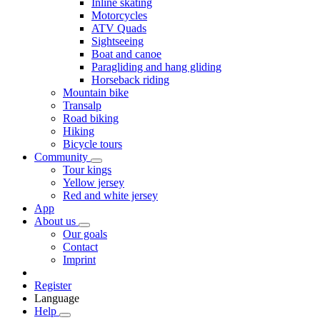
Inline skating
Motorcycles
ATV Quads
Sightseeing
Boat and canoe
Paragliding and hang gliding
Horseback riding
Mountain bike
Transalp
Road biking
Hiking
Bicycle tours
Community
Tour kings
Yellow jersey
Red and white jersey
App
About us
Our goals
Contact
Imprint
Register
Language
Help