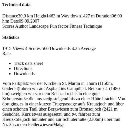
Technical data
Distance
30,9 km
Height
1463 m
Way down
1427 m
Duration
06:00
h:m
Date
09.09.2007
Scores
Author
Landscape
Fun factor
Fitness
Technique
Statistics
1915 Views
4
Scores
560 Downloads
4.25
Average
Rate
Track data sheet
Directions
Downloads
Vom Parkplatz vor der Kirche in St. Martin in Thurn (1150m,
Gadertal)fuhren wir auf Asphalt ins Campilltal. Bei km 7.1 (1480
hm) zweigten wir vor dem Reitstall rechts in eine gute
Schotterstraße die uns stetig steigend bis zu einer Hütte brachte. Von
dort ging es in einer kurzen Tragepassage aufs Kreutzjoch und über
einen schönen Trail über Bergwiesen zum Bronsoijoch (2421 m
Seehöhe). Kurz etwas ausgesetzt, und tw. fahrbar zum
Kreuzkofeljoch-hinunter und zur Schlüterhütte (2306m)-über trail
Nr. 35 zu den Peitlerwiesen/Malga