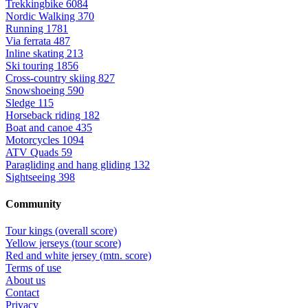
Trekkingbike
6084
Nordic Walking
370
Running
1781
Via ferrata
487
Inline skating
213
Ski touring
1856
Cross-country skiing
827
Snowshoeing
590
Sledge
115
Horseback riding
182
Boat and canoe
435
Motorcycles
1094
ATV Quads
59
Paragliding and hang gliding
132
Sightseeing
398
Community
Tour kings (overall score)
Yellow jerseys (tour score)
Red and white jersey (mtn. score)
Terms of use
About us
Contact
Privacy