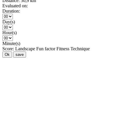
Distance:
30,9 km
Evaluated on:
Duration:
Day(s)
Hour(s)
Minute(s)
Score:
Landscape
Fun factor
Fitness
Technique
Ok
save