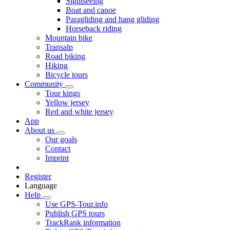
Sightseeing
Boat and canoe
Paragliding and hang gliding
Horseback riding
Mountain bike
Transalp
Road biking
Hiking
Bicycle tours
Community
Tour kings
Yellow jersey
Red and white jersey
App
About us
Our goals
Contact
Imprint
Register
Language
Help
Use GPS-Tour.info
Publish GPS tours
TrackRank information