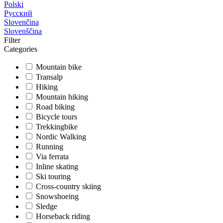
Polski
Русский
Slovenčina
Slovenščina
Filter
Categories
Mountain bike
Transalp
Hiking
Mountain hiking
Road biking
Bicycle tours
Trekkingbike
Nordic Walking
Running
Via ferrata
Inline skating
Ski touring
Cross-country skiing
Snowshoeing
Sledge
Horseback riding