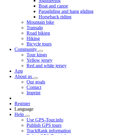
Sightseeing
Boat and canoe
Paragliding and hang gliding
Horseback riding
Mountain bike
Transalp
Road biking
Hiking
Bicycle tours
Community
Tour kings
Yellow jersey
Red and white jersey
App
About us
Our goals
Contact
Imprint
Register
Language
Help
Use GPS-Tour.info
Publish GPS tours
TrackRank information