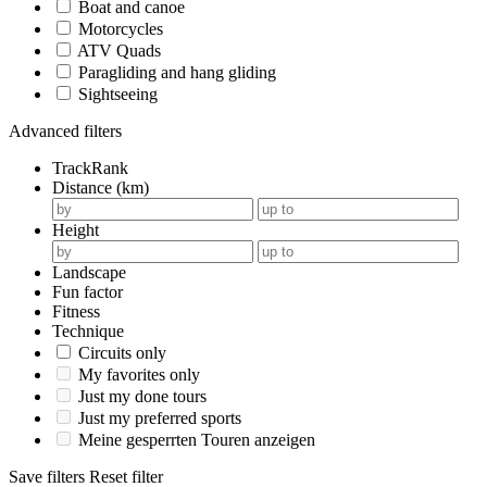
Boat and canoe
Motorcycles
ATV Quads
Paragliding and hang gliding
Sightseeing
Advanced filters
TrackRank
Distance (km)
Height
Landscape
Fun factor
Fitness
Technique
Circuits only
My favorites only
Just my done tours
Just my preferred sports
Meine gesperrten Touren anzeigen
Save filters
Reset filter