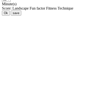
Minute(s)
Score:
Landscape
Fun factor
Fitness
Technique
Ok
save