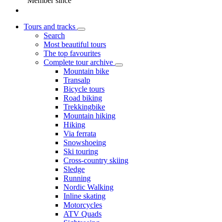
Member since
Tours and tracks
Search
Most beautiful tours
The top favourites
Complete tour archive
Mountain bike
Transalp
Bicycle tours
Road biking
Trekkingbike
Mountain hiking
Hiking
Via ferrata
Snowshoeing
Ski touring
Cross-country skiing
Sledge
Running
Nordic Walking
Inline skating
Motorcycles
ATV Quads