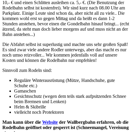
10,- € und einen Schlitten ausleihen ca. 5,- €. (Die Benutzung der
Rodelbahn selbst ist kostenfrei). Wir sind kurz nach 08.00 Uhr am
Parkplatz. Einige Leute sind schon da, aber nicht all zu viele.. Die
kommen wohl erst so gegen Mittag und da heißt es dann 1-2
Stunden anstehen, bevor einen die Gondelbahn hinauf bringt... (echt
ätzend, da steht man doch lieber morgens auf und muss nicht an der
Bahn anstehen...)
Die Abfahrt selbst ist superlustig und machte uns sehr großen Spaß!
Es sind zwar viele andere Rodler unterwegs, aber das macht es nur
noch umso reizvoller... Wir kommen jedenfalls voll auf unsere
Kosten und können die Rodelbahn nur empfehlen!
Sinnvoll zum Rodeln sind:
Reguläre Winterausrüstung (Mütze, Handschuhe, gute
Schuhe etc.)
Gamaschen
Gesichtsschutz (wegen dem teils stark aufpsitzenden Schnee
beim Bremsen und Lenken)
Helm & Skibrille
vielleicht noch Protektoren
Man kann über die
Website
der Wallbergbahn erfahren, ob die
Rodelbahn geöffnet oder gesperrt ist (Schneemangel, Vereisung