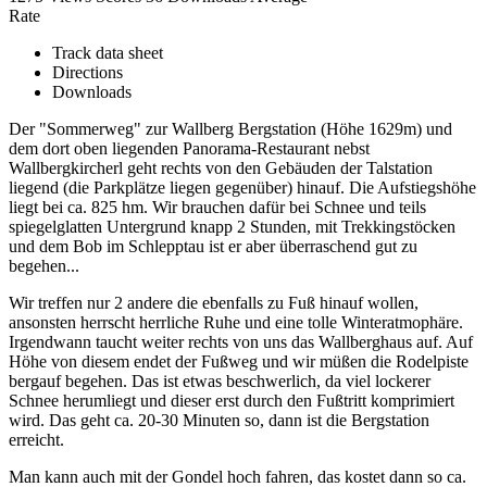
Rate
Track data sheet
Directions
Downloads
Der "Sommerweg" zur Wallberg Bergstation (Höhe 1629m) und
dem dort oben liegenden Panorama-Restaurant nebst
Wallbergkircherl geht rechts von den Gebäuden der Talstation
liegend (die Parkplätze liegen gegenüber) hinauf. Die Aufstiegshöhe
liegt bei ca. 825 hm. Wir brauchen dafür bei Schnee und teils
spiegelglatten Untergrund knapp 2 Stunden, mit Trekkingstöcken
und dem Bob im Schlepptau ist er aber überraschend gut zu
begehen...
Wir treffen nur 2 andere die ebenfalls zu Fuß hinauf wollen,
ansonsten herrscht herrliche Ruhe und eine tolle Winteratmophäre.
Irgendwann taucht weiter rechts von uns das Wallberghaus auf. Auf
Höhe von diesem endet der Fußweg und wir müßen die Rodelpiste
bergauf begehen. Das ist etwas beschwerlich, da viel lockerer
Schnee herumliegt und dieser erst durch den Fußtritt komprimiert
wird. Das geht ca. 20-30 Minuten so, dann ist die Bergstation
erreicht.
Man kann auch mit der Gondel hoch fahren, das kostet dann so ca.