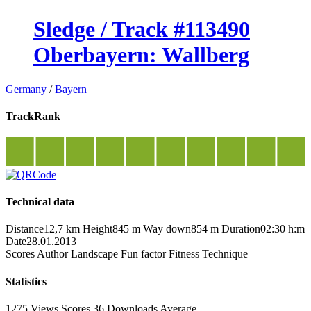
Sledge / Track #113490
Oberbayern: Wallberg
Germany
/
Bayern
TrackRank
Technical data
Distance
12,7 km
Height
845 m
Way down
854 m
Duration
02:30 h:m
Date
28.01.2013
Scores
Author
Landscape
Fun factor
Fitness
Technique
Statistics
1275 Views
Scores
36 Downloads
Average