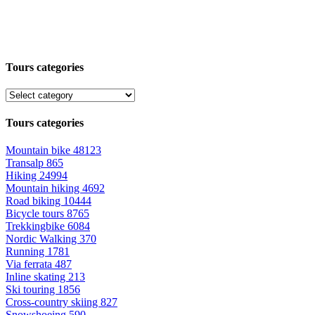
Tours categories
Tours categories
Mountain bike
48123
Transalp
865
Hiking
24994
Mountain hiking
4692
Road biking
10444
Bicycle tours
8765
Trekkingbike
6084
Nordic Walking
370
Running
1781
Via ferrata
487
Inline skating
213
Ski touring
1856
Cross-country skiing
827
Snowshoeing
590