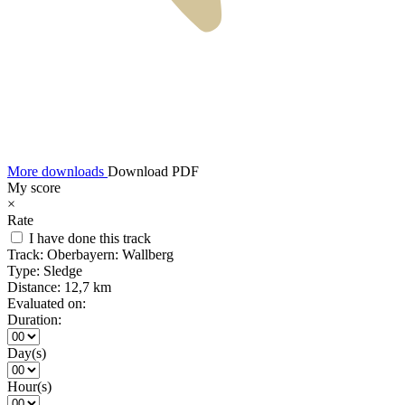
More downloads
Download PDF
My score
×
Rate
I have done this track
Track:
Oberbayern: Wallberg
Type:
Sledge
Distance:
12,7 km
Evaluated on:
Duration:
Day(s)
Hour(s)