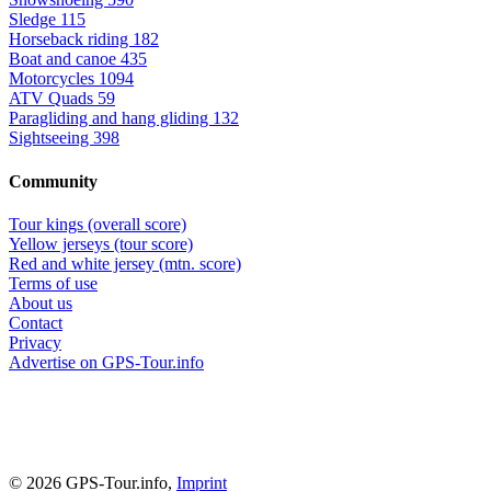
Sledge
115
Horseback riding
182
Boat and canoe
435
Motorcycles
1094
ATV Quads
59
Paragliding and hang gliding
132
Sightseeing
398
Community
Tour kings (overall score)
Yellow jerseys (tour score)
Red and white jersey (mtn. score)
Terms of use
About us
Contact
Privacy
Advertise on GPS-Tour.info
© 2026 GPS-Tour.info,
Imprint