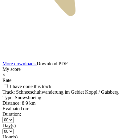
More downloads
Download PDF
My score
×
Rate
I have done this track
Track:
Schneeschuhwanderung im Gebiet Koppl / Gaisberg
Type:
Snowshoeing
Distance:
8,9 km
Evaluated on:
Duration:
Day(s)
Hour(s)