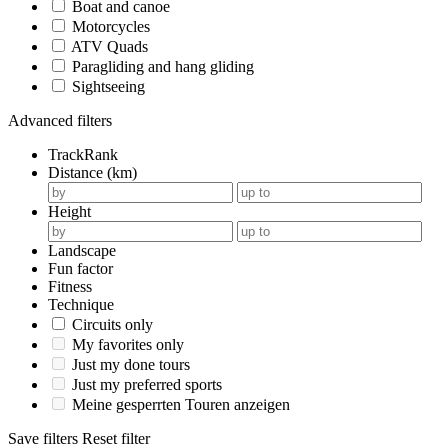
Boat and canoe
Motorcycles
ATV Quads
Paragliding and hang gliding
Sightseeing
Advanced filters
TrackRank
Distance (km)
Height
Landscape
Fun factor
Fitness
Technique
Circuits only
My favorites only
Just my done tours
Just my preferred sports
Meine gesperrten Touren anzeigen
Save filters
Reset filter