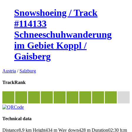
Snowshoeing / Track
#114133
Schneeschuhwanderung
im Gebiet Koppl /
Gaisberg
Austria
/
Salzburg
TrackRank
Technical data
Distance
8,9 km
Height
434 m
Way down
428 m
Duration
02:30 h:m