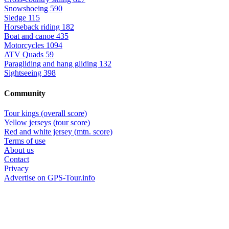
Snowshoeing
590
Sledge
115
Horseback riding
182
Boat and canoe
435
Motorcycles
1094
ATV Quads
59
Paragliding and hang gliding
132
Sightseeing
398
Community
Tour kings (overall score)
Yellow jerseys (tour score)
Red and white jersey (mtn. score)
Terms of use
About us
Contact
Privacy
Advertise on GPS-Tour.info