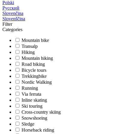
Polski
Русский
Slovenčina
Slovenščina
Filter
Categories
Mountain bike
Transalp
Hiking
Mountain hiking
Road biking
Bicycle tours
Trekkingbike
Nordic Walking
Running
Via ferrata
Inline skating
Ski touring
Cross-country skiing
Snowshoeing
Sledge
Horseback riding