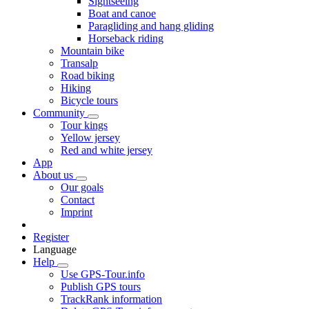
Sightseeing
Boat and canoe
Paragliding and hang gliding
Horseback riding
Mountain bike
Transalp
Road biking
Hiking
Bicycle tours
Community
Tour kings
Yellow jersey
Red and white jersey
App
About us
Our goals
Contact
Imprint
Register
Language
Help
Use GPS-Tour.info
Publish GPS tours
TrackRank information