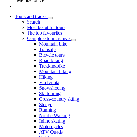
Member since
Tours and tracks
Search
Most beautiful tours
The top favourites
Complete tour archive
Mountain bike
Transalp
Bicycle tours
Road biking
Trekkingbike
Mountain hiking
Hiking
Via ferrata
Snowshoeing
Ski touring
Cross-country skiing
Sledge
Running
Nordic Walking
Inline skating
Motorcycles
ATV Quads