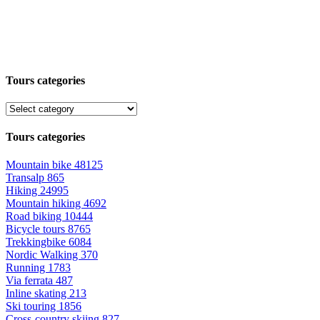
Tours categories
Tours categories
Mountain bike
48125
Transalp
865
Hiking
24995
Mountain hiking
4692
Road biking
10444
Bicycle tours
8765
Trekkingbike
6084
Nordic Walking
370
Running
1783
Via ferrata
487
Inline skating
213
Ski touring
1856
Cross-country skiing
827