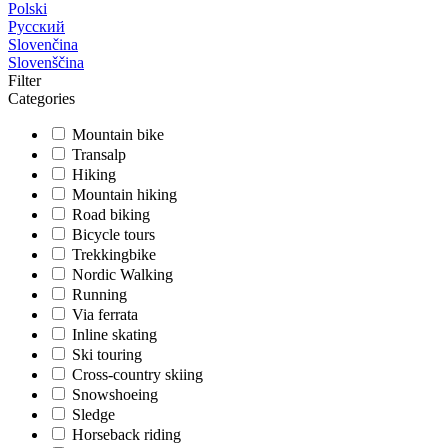
Polski
Русский
Slovenčina
Slovenščina
Filter
Categories
Mountain bike
Transalp
Hiking
Mountain hiking
Road biking
Bicycle tours
Trekkingbike
Nordic Walking
Running
Via ferrata
Inline skating
Ski touring
Cross-country skiing
Snowshoeing
Sledge
Horseback riding