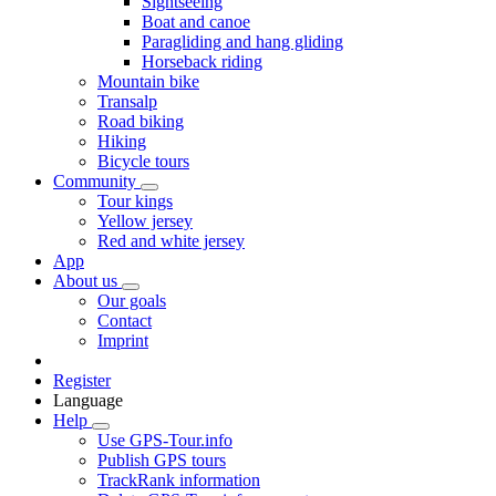
Sightseeing
Boat and canoe
Paragliding and hang gliding
Horseback riding
Mountain bike
Transalp
Road biking
Hiking
Bicycle tours
Community
Tour kings
Yellow jersey
Red and white jersey
App
About us
Our goals
Contact
Imprint
Register
Language
Help
Use GPS-Tour.info
Publish GPS tours
TrackRank information