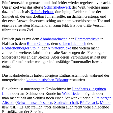
Fünfsternezielen gemacht und sind leider wieder regelrecht versackt.
Unser Ziel war das älteste
Schiffshebewerk
der Welt, welches anno
dazumal noch als
Kahnhebehaus
durchging. Leider endete der
Singletrail, der uns dorthin führen sollte, im dichten Gestrüpp und
der erste Ausweichversuch schlug an einem verschlossenen Tor und
einem verrosteten Maschendrahtzaun fehl. Erst der dritte Versuch
führte uns zum Ziel.
Freilich gab es mit dem
Abrahamschacht
, der
Hammerbrücke
in
Halsbach, dem
Roten Graben
, dem
siebten Lichtloch
des
Rothschönberger Stolln
, der
Altväterbrücke
und vielem mehr
zahlreiche weitere, Jahrhunderte alte Sachzeugen des Freiberger
Silberbergbaus an der Strecke. Aber deren Verbindung ist halt nur
etwas für mehr oder weniger leidensfähige Tourenradler bzw. -
geher.
Das Kahnhebehaus haben übrigens Enthusiasten noch während der
untergehenden
kommunistischen Diktatur
restauriert.
Einkehren ist unterwegs in Großschirma im
Landhaus zur grünen
Linde
oder am Schluss der Runde im
Waldfrieden
möglich oder
man macht halt am Schluss noch einen Schwenk über die
Freiberger
Altstadt
(
Schwanenschlösschen
,
Stadtwirtschaft
,
Pfeffersack
,
Momo
usw. usf.). Es gab freilich, trotz alledem auch recht viele einladende
Rastplätze an der Strecke.