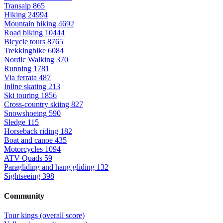
Transalp
865
Hiking
24994
Mountain hiking
4692
Road biking
10444
Bicycle tours
8765
Trekkingbike
6084
Nordic Walking
370
Running
1781
Via ferrata
487
Inline skating
213
Ski touring
1856
Cross-country skiing
827
Snowshoeing
590
Sledge
115
Horseback riding
182
Boat and canoe
435
Motorcycles
1094
ATV Quads
59
Paragliding and hang gliding
132
Sightseeing
398
Community
Tour kings (overall score)