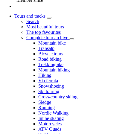
Member since
Tours and tracks
Search
Most beautiful tours
The top favourites
Complete tour archive
Mountain bike
Transalp
Bicycle tours
Road biking
Trekkingbike
Mountain hiking
Hiking
Via ferrata
Snowshoeing
Ski touring
Cross-country skiing
Sledge
Running
Nordic Walking
Inline skating
Motorcycles
ATV Quads