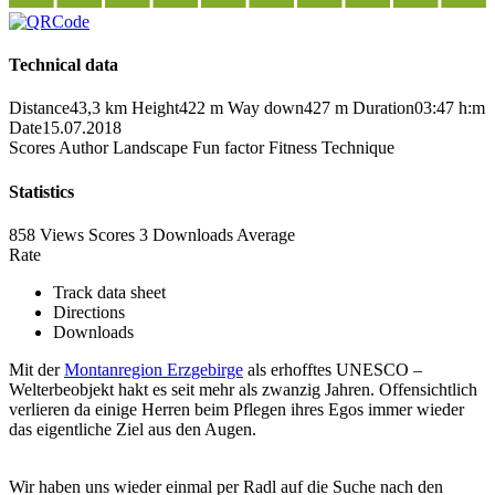
Technical data
Distance
43,3 km
Height
422 m
Way down
427 m
Duration
03:47 h:m
Date
15.07.2018
Scores
Author
Landscape
Fun factor
Fitness
Technique
Statistics
858 Views
Scores
3 Downloads
Average
Rate
Track data sheet
Directions
Downloads
Mit der
Montanregion Erzgebirge
als erhofftes UNESCO –
Welterbeobjekt hakt es seit mehr als zwanzig Jahren. Offensichtlich
verlieren da einige Herren beim Pflegen ihres Egos immer wieder
das eigentliche Ziel aus den Augen.
Wir haben uns wieder einmal per Radl auf die Suche nach den