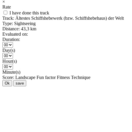
×
Rate
I have done this track
Track:
Ältestes Schiffshebewerk (bzw. Schiffshebehaus) der Welt
Type:
Sightseeing
Distance:
43,3 km
Evaluated on:
Duration:
Day(s)
Hour(s)
Minute(s)
Score:
Landscape
Fun factor
Fitness
Technique
Ok
save