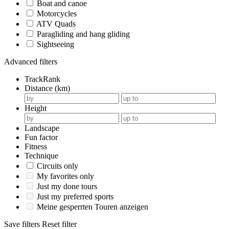
Boat and canoe
Motorcycles
ATV Quads
Paragliding and hang gliding
Sightseeing
Advanced filters
TrackRank
Distance (km)
Height
Landscape
Fun factor
Fitness
Technique
Circuits only
My favorites only
Just my done tours
Just my preferred sports
Meine gesperrten Touren anzeigen
Save filters
Reset filter