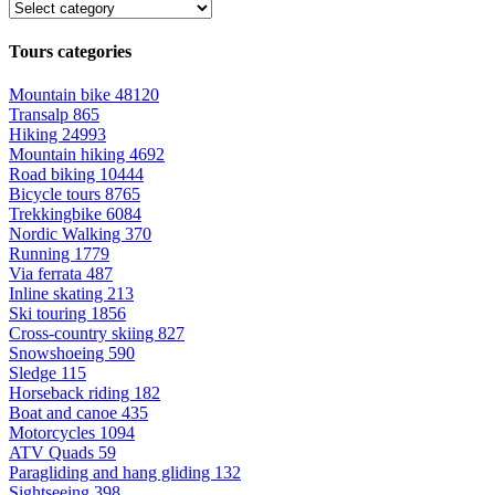
Tours categories
Mountain bike
48120
Transalp
865
Hiking
24993
Mountain hiking
4692
Road biking
10444
Bicycle tours
8765
Trekkingbike
6084
Nordic Walking
370
Running
1779
Via ferrata
487
Inline skating
213
Ski touring
1856
Cross-country skiing
827
Snowshoeing
590
Sledge
115
Horseback riding
182
Boat and canoe
435
Motorcycles
1094
ATV Quads
59
Paragliding and hang gliding
132
Sightseeing
398