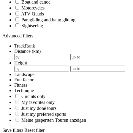
Boat and canoe
Motorcycles
ATV Quads
Paragliding and hang gliding
Sightseeing
Advanced filters
TrackRank
Distance (km)
Height
Landscape
Fun factor
Fitness
Technique
Circuits only
My favorites only
Just my done tours
Just my preferred sports
Meine gesperrten Touren anzeigen
Save filters
Reset filter