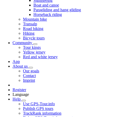
Sightseeing
Boat and canoe
Paragliding and hang gliding
Horseback riding
Mountain bike
Transalp
Road biking
Hiking
Bicycle tours
Community
Tour kings
Yellow jersey
Red and white jersey
App
About us
Our goals
Contact
Imprint
Register
Language
Help
Use GPS-Tour.info
Publish GPS tours
TrackRank information