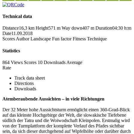
Technical data
Distance
16,3 km
Height
571 m
Way down
407 m
Duration
04:30 h:m
Date
11.09.2018
Scores
Author
Landscape
Fun factor
Fitness
Technique
Statistics
864 Views
Scores
10 Downloads
Average
Rate
Track data sheet
Directions
Downloads
Atemberaubende Aussichten – in viele Richtungen
Der 32 Meter hohe Aussichtsturm ermöglicht einen 360-Grad-Blick
auf das kleinste Hochgebirge der Welt, die slowakische Tiefebene
südlich der Tatra und die Woiwodschaft Kleinpolen. Erstmalig wird
von der Turmplattform der komplette Verlauf des Pfades sichtbar
sein, da sich dieser durchgehend auf Wipfelhöhe oder darüber durch