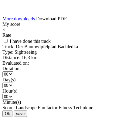
More downloads
Download PDF
My score
×
Rate
I have done this track
Track:
Der Baumwipfelpfad Bachledka
Type:
Sightseeing
Distance:
16,3 km
Evaluated on:
Duration:
Day(s)
Hour(s)
Minute(s)
Score:
Landscape
Fun factor
Fitness
Technique
Ok
save