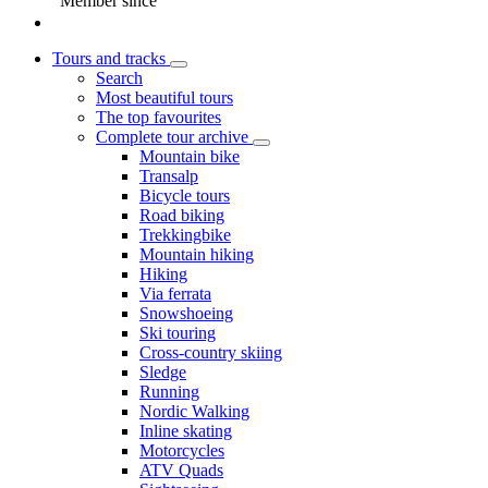
Member since
Tours and tracks
Search
Most beautiful tours
The top favourites
Complete tour archive
Mountain bike
Transalp
Bicycle tours
Road biking
Trekkingbike
Mountain hiking
Hiking
Via ferrata
Snowshoeing
Ski touring
Cross-country skiing
Sledge
Running
Nordic Walking
Inline skating
Motorcycles
ATV Quads