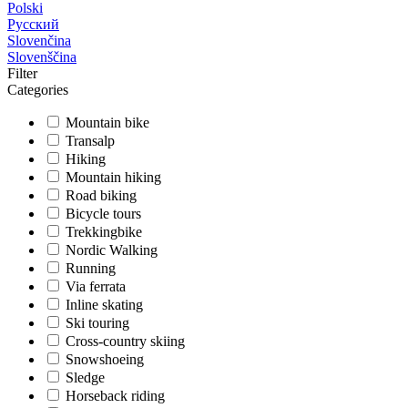
Polski
Русский
Slovenčina
Slovenščina
Filter
Categories
Mountain bike
Transalp
Hiking
Mountain hiking
Road biking
Bicycle tours
Trekkingbike
Nordic Walking
Running
Via ferrata
Inline skating
Ski touring
Cross-country skiing
Snowshoeing
Sledge
Horseback riding