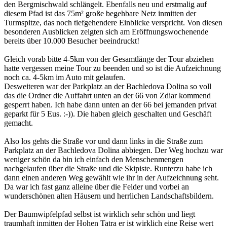
den Bergmischwald schlängelt. Ebenfalls neu und erstmalig auf
diesem Pfad ist das 75m² große begehbare Netz inmitten der
Turmspitze, das noch tiefgehendere Einblicke verspricht. Von diesen
besonderen Ausblicken zeigten sich am Eröffnungswochenende
bereits über 10.000 Besucher beeindruckt!
Gleich vorab bitte 4-5km von der Gesamtlänge der Tour abziehen
hatte vergessen meine Tour zu beenden und so ist die Aufzeichnung
noch ca. 4-5km im Auto mit gelaufen.
Desweiteren war der Parkplatz an der Bachledova Dolina so voll
das die Ordner die Auffahrt unten an der 66 von Zdiar kommend
gesperrt haben. Ich habe dann unten an der 66 bei jemanden privat
geparkt für 5 Eus. :-)). Die haben gleich geschalten und Geschäft
gemacht.
Also los gehts die Straße vor und dann links in die Straße zum
Parkplatz an der Bachledova Dolina abbiegen. Der Weg hochzu war
weniger schön da bin ich einfach den Menschenmengen
nachgelaufen über die Straße und die Skipiste. Runterzu habe ich
dann einen anderen Weg gewählt wie ihr in der Aufzeichnung seht.
Da war ich fast ganz alleine über die Felder und vorbei an
wunderschönen alten Häusern und herrlichen Landschaftsbildern.
Der Baumwipfelpfad selbst ist wirklich sehr schön und liegt
traumhaft inmitten der Hohen Tatra er ist wirklich eine Reise wert