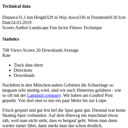
Technical data
Distance
31,1 km
Height
329 m
Way down
336 m
Duration
04:30 h:m
Date
24.03.2019
Scores
Author
Landscape
Fun factor
Fitness
Technique
Statistics
708 Views
Scores
20 Downloads
Average
Rate
Track data sheet
Directions
Downloads
Nachdem in den München-nahen Gebieten die Schneelage so
langsam sehr niedrig wird, sind wir nach Hinterriss gefahren - wie
so oft mit der
Langlauf.company
. Wir haben am Gasthof Post
geparkt. Von dort sind es nur ein paar Meter bis zur Loipe.
Frisch gespurt und gut fest lief die Spur ganz gut. Diesmal war keine
Skating-Spur vorhanden. Auf dem Hinweg ists manchmal etwas
zäh, weil man nicht sieht, dass es bergauf geht. Wenn man dann
wieder runter fährt, dann merkt man das schon deutlich.