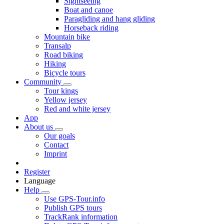
Sightseeing
Boat and canoe
Paragliding and hang gliding
Horseback riding
Mountain bike
Transalp
Road biking
Hiking
Bicycle tours
Community
Tour kings
Yellow jersey
Red and white jersey
App
About us
Our goals
Contact
Imprint
Register
Language
Help
Use GPS-Tour.info
Publish GPS tours
TrackRank information