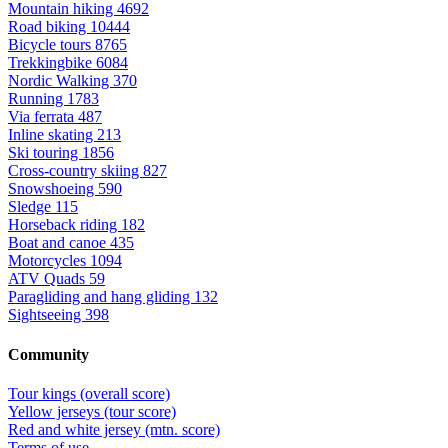
Mountain hiking
4692
Road biking
10444
Bicycle tours
8765
Trekkingbike
6084
Nordic Walking
370
Running
1783
Via ferrata
487
Inline skating
213
Ski touring
1856
Cross-country skiing
827
Snowshoeing
590
Sledge
115
Horseback riding
182
Boat and canoe
435
Motorcycles
1094
ATV Quads
59
Paragliding and hang gliding
132
Sightseeing
398
Community
Tour kings (overall score)
Yellow jerseys (tour score)
Red and white jersey (mtn. score)
Terms of use