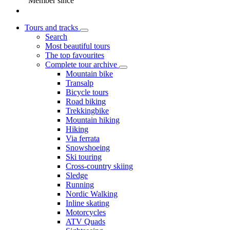
Member since
Tours and tracks
Search
Most beautiful tours
The top favourites
Complete tour archive
Mountain bike
Transalp
Bicycle tours
Road biking
Trekkingbike
Mountain hiking
Hiking
Via ferrata
Snowshoeing
Ski touring
Cross-country skiing
Sledge
Running
Nordic Walking
Inline skating
Motorcycles
ATV Quads