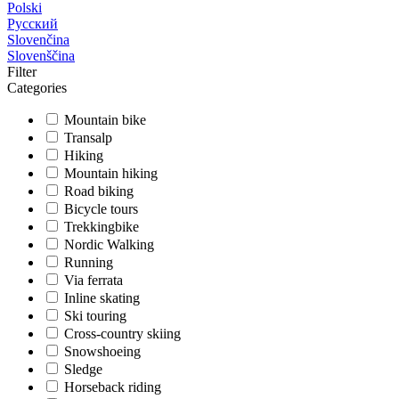
Polski
Русский
Slovenčina
Slovenščina
Filter
Categories
Mountain bike
Transalp
Hiking
Mountain hiking
Road biking
Bicycle tours
Trekkingbike
Nordic Walking
Running
Via ferrata
Inline skating
Ski touring
Cross-country skiing
Snowshoeing
Sledge
Horseback riding