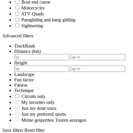
Boat and canoe
Motorcycles
ATV Quads
Paragliding and hang gliding
Sightseeing
Advanced filters
TrackRank
Distance (km)
Height
Landscape
Fun factor
Fitness
Technique
Circuits only
My favorites only
Just my done tours
Just my preferred sports
Meine gesperrten Touren anzeigen
Save filters
Reset filter