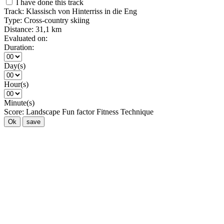
I have done this track
Track:
Klassisch von Hinterriss in die Eng
Type:
Cross-country skiing
Distance:
31,1 km
Evaluated on:
Duration:
Day(s)
Hour(s)
Minute(s)
Score:
Landscape
Fun factor
Fitness
Technique
Ok
save