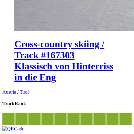
Cross-country skiing /
Track #167303
Klassisch von Hinterriss
in die Eng
Austria
/
Tirol
TrackRank