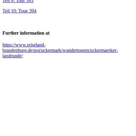
Teil 9: Tour 393
Teil 10: Toue 394
Further information at
https://www.reiseland-
brandenburg.de/poi/uckermark/wandertouren/uckermaerker-
landrunde/