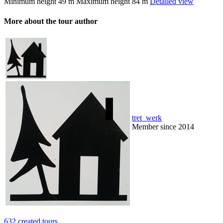
Minimum height
49 m
Maximum height
84 m
Detailed view
More about the tour author
tret_werk
Member since 2014
632 created tours