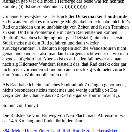
Auflagen gab war die mobile Herberge das beste was ich nehmen
konnte ;-))) Ist sie so aber auch ;-)))))))))))))))
Um eine Einwegstrecke - Teilstück der
Uckermärker Landrunde
zu bewandern gibt es nur wenige Möglichkeiten. Ich habe mich für's
Rad entschieden um so unabhängig von Zeiten und festen Terminen
zu sein. Und um Probleme die mit dem Rad entstehen können
(Plattfuß, Sachbeschädigung oder gar Diebstahl) bin ich das erste
Stück meist mit dem Rad gefahren und dann wieder
zurückgewandert. Ja dadurch koppeln sich die Wandertouren nicht
genau aneinander = also man läuft morgens nicht weiter da wo man
abends aufgehört hat. Aber so ist es auf jeden fall besser als man
nach zig Kilometer Wandern feststellt das, daß Rad defekt oder gar
nicht mehr vorhanden ist und nun auch noch zig Kilometer zurück
zum Auto - Wohnmobil laufen darf.
Als Rad habe ich ein einfaches Stadtrad mit 7 Gängen genommen,
nichts besonderes nichts modernes und wenig auffällig ;-) Das
vergrößert die Chance das daß Rad die ganze Tour mitmacht ;).
So nun zur Tour ;-)
Die Radstrecke vom Hinweg von Neu Placht nach Ahrensdorf war
ca. 14,5 Km lang und findet ihr in der Tour:
384. Meine Uckermärker Land_Rad_Runde zur Uckermärker