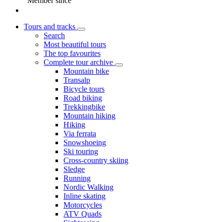
Member since
Tours and tracks
Search
Most beautiful tours
The top favourites
Complete tour archive
Mountain bike
Transalp
Bicycle tours
Road biking
Trekkingbike
Mountain hiking
Hiking
Via ferrata
Snowshoeing
Ski touring
Cross-country skiing
Sledge
Running
Nordic Walking
Inline skating
Motorcycles
ATV Quads