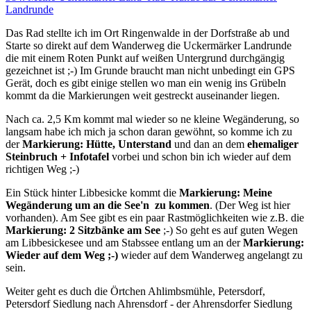
Landrunde
Das Rad stellte ich im Ort Ringenwalde in der Dorfstraße ab und
Starte so direkt auf dem Wanderweg die Uckermärker Landrunde
die mit einem Roten Punkt auf weißen Untergrund durchgängig
gezeichnet ist ;-) Im Grunde braucht man nicht unbedingt ein GPS
Gerät, doch es gibt einige stellen wo man ein wenig ins Grübeln
kommt da die Markierungen weit gestreckt auseinander liegen.
Nach ca. 2,5 Km kommt mal wieder so ne kleine Wegänderung, so
langsam habe ich mich ja schon daran gewöhnt, so komme ich zu
der
Markierung: Hütte, Unterstand
und dan an dem
ehemaliger
Steinbruch + Infotafel
vorbei und schon bin ich wieder auf dem
richtigen Weg ;-)
Ein Stück hinter Libbesicke kommt die
Markierung: Meine
Wegänderung um an die See'n zu kommen
. (Der Weg ist hier
vorhanden). Am See gibt es ein paar Rastmöglichkeiten wie z.B. die
Markierung: 2 Sitzbänke am See
;-) So geht es auf guten Wegen
am Libbesickesee und am Stabssee entlang um an der
Markierung:
Wieder auf dem Weg ;-)
wieder auf dem Wanderweg angelangt zu
sein.
Weiter geht es duch die Örtchen Ahlimbsmühle, Petersdorf,
Petersdorf Siedlung nach Ahrensdorf - der Ahrensdorfer Siedlung