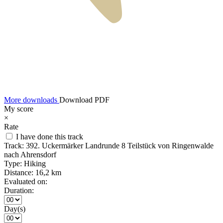
More downloads
Download PDF
My score
×
Rate
I have done this track
Track:
392. Uckermärker Landrunde 8 Teilstück von Ringenwalde
nach Ahrensdorf
Type:
Hiking
Distance:
16,2 km
Evaluated on:
Duration:
Day(s)