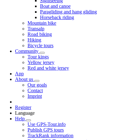
Sightseeing
Boat and canoe
Paragliding and hang gliding
Horseback riding
Mountain bike
Transalp
Road biking
Hiking
Bicycle tours
Community
Tour kings
Yellow jersey
Red and white jersey
App
About us
Our goals
Contact
Imprint
Register
Language
Help
Use GPS-Tour.info
Publish GPS tours
TrackRank information