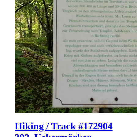
Hiking / Track #172904