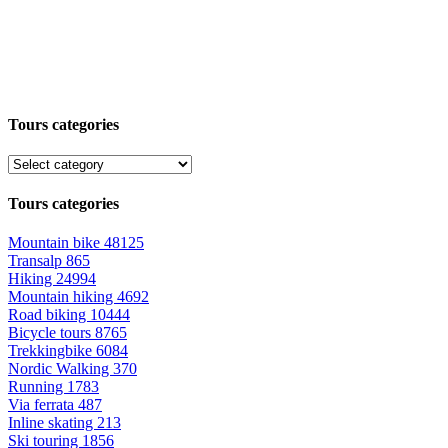
Tours categories
Tours categories
Mountain bike
48125
Transalp
865
Hiking
24994
Mountain hiking
4692
Road biking
10444
Bicycle tours
8765
Trekkingbike
6084
Nordic Walking
370
Running
1783
Via ferrata
487
Inline skating
213
Ski touring
1856