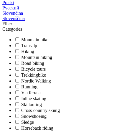
Polski
Русский
Slovenčina
Slovenščina
Filter
Categories
Mountain bike
Transalp
Hiking
Mountain hiking
Road biking
Bicycle tours
Trekkingbike
Nordic Walking
Running
Via ferrata
Inline skating
Ski touring
Cross-country skiing
Snowshoeing
Sledge
Horseback riding