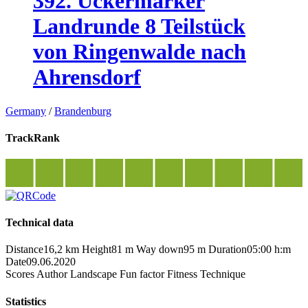
392. Uckermärker
Landrunde 8 Teilstück
von Ringenwalde nach
Ahrensdorf
Germany
/
Brandenburg
TrackRank
Technical data
Distance
16,2 km
Height
81 m
Way down
95 m
Duration
05:00 h:m
Date
09.06.2020
Scores
Author
Landscape
Fun factor
Fitness
Technique
Statistics