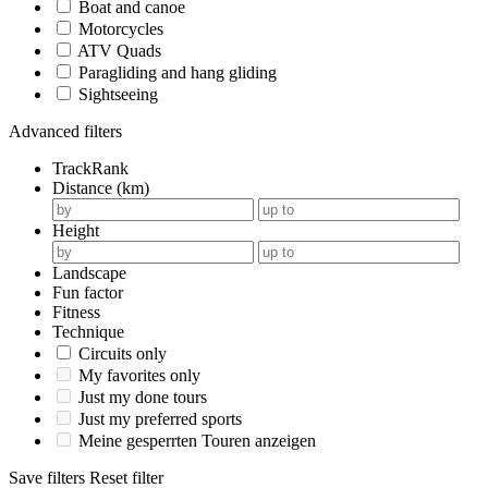
Boat and canoe
Motorcycles
ATV Quads
Paragliding and hang gliding
Sightseeing
Advanced filters
TrackRank
Distance (km)
Height
Landscape
Fun factor
Fitness
Technique
Circuits only
My favorites only
Just my done tours
Just my preferred sports
Meine gesperrten Touren anzeigen
Save filters
Reset filter