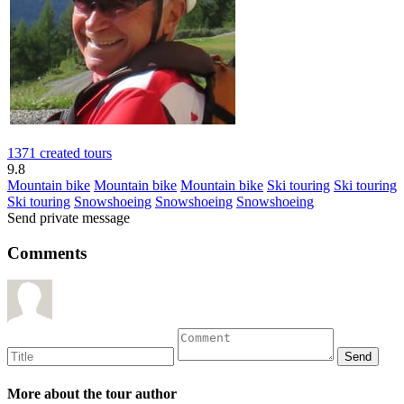
1371 created tours
9.8
Mountain bike
Mountain bike
Mountain bike
Ski touring
Ski touring
Ski touring
Snowshoeing
Snowshoeing
Snowshoeing
Send private message
Comments
More about the tour author