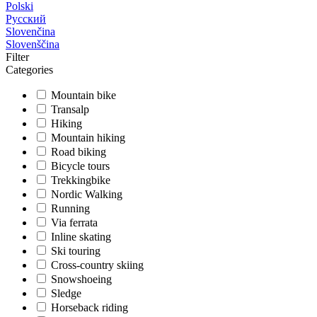
Polski
Русский
Slovenčina
Slovenščina
Filter
Categories
Mountain bike
Transalp
Hiking
Mountain hiking
Road biking
Bicycle tours
Trekkingbike
Nordic Walking
Running
Via ferrata
Inline skating
Ski touring
Cross-country skiing
Snowshoeing
Sledge
Horseback riding