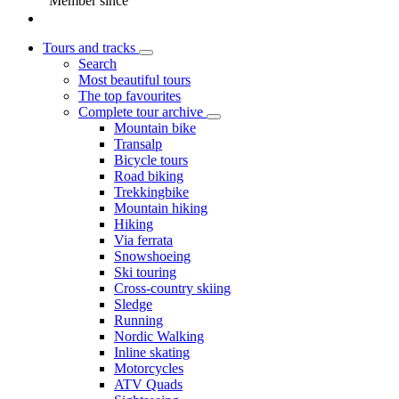
Member since
Tours and tracks
Search
Most beautiful tours
The top favourites
Complete tour archive
Mountain bike
Transalp
Bicycle tours
Road biking
Trekkingbike
Mountain hiking
Hiking
Via ferrata
Snowshoeing
Ski touring
Cross-country skiing
Sledge
Running
Nordic Walking
Inline skating
Motorcycles
ATV Quads