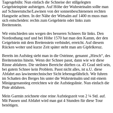
Tagesgebühr. Nun einfach die Schneise der stillgelegten
Geigelsteinpiste aufsteigen. Auf Höhe der Wuhrsteinalm sollte man
auf Schneerutsche/Lawinen von der sonnenbeschienenen rechten
Hangseite achten. In der Nähe der Wirtsalm auf 1400 m muss man
sich entscheiden: rechts zum Geigelstein oder links zum
Breitenstein.
Wir entschieden uns wegen des besseren Schnees für links. Den
Nordosthang rauf und bei Höhe 1570 hat man den Kamm, der den
Geigelstein mit dem Breitenstein verbindet, erreicht. Auf diesem
Rücken weiter und kurze Zeit später steht man am Gipfelkreuz.
Bereits im Aufstieg sieht man in die Ostrinne, genannt „Hirsch“, des
Breitensteins hinein. Wenn der Schnee passt, dann wie wir diese
Rinne abfahren. Die steilsten Bereiche dürften ca. 45 Grad steil sein,
bei gutem Schnee kein Problem. Passt nicht alles, ist u.U. diese
Abfahrt aus lawinentechnischer Sicht lebensgefährlich. Wir fuhren
im Schatten des Berges bis unter die Wuhrsteinalm und mit einem
Minigegenanstieg erreichten wir die Aufstiegslinie. Nun einfach die
Piste abfahren.
Mein Garmin zeichnete eine reine Aufstiegszeit von 2 ¼ Std. auf.
Mit Pausen und Abfahrt wird man gut 4 Stunden für diese Tour
benötigen.