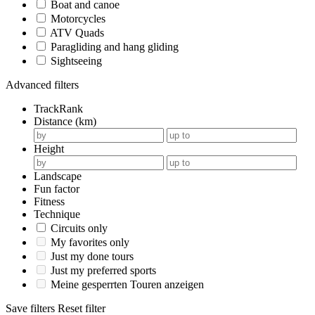
Boat and canoe
Motorcycles
ATV Quads
Paragliding and hang gliding
Sightseeing
Advanced filters
TrackRank
Distance (km)
Height
Landscape
Fun factor
Fitness
Technique
Circuits only
My favorites only
Just my done tours
Just my preferred sports
Meine gesperrten Touren anzeigen
Save filters
Reset filter