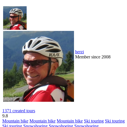
herzi
Member since 2008
1371 created tours
9.8
Mountain bike
Mountain bike
Mountain bike
Ski touring
Ski touring
Ski touring
Snowshoeing
Snowshoeing
Snowshoeing