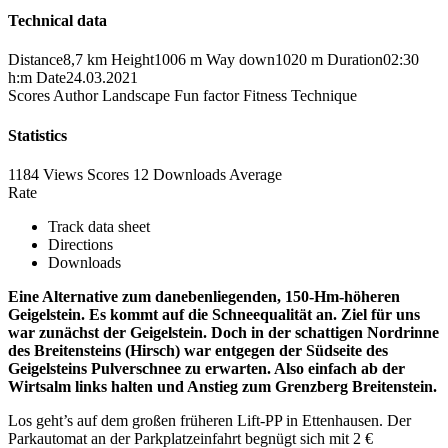
Technical data
Distance
8,7 km
Height
1006 m
Way down
1020 m
Duration
02:30
h:m
Date
24.03.2021
Scores
Author
Landscape
Fun factor
Fitness
Technique
Statistics
1184 Views
Scores
12 Downloads
Average
Rate
Track data sheet
Directions
Downloads
Eine Alternative zum danebenliegenden, 150-Hm-höheren
Geigelstein. Es kommt auf die Schneequalität an. Ziel für uns
war zunächst der Geigelstein. Doch in der schattigen Nordrinne
des Breitensteins (Hirsch) war entgegen der Südseite des
Geigelsteins Pulverschnee zu erwarten. Also einfach ab der
Wirtsalm links halten und Anstieg zum Grenzberg Breitenstein.
Los geht’s auf dem großen früheren Lift-PP in Ettenhausen. Der
Parkautomat an der Parkplatzeinfahrt begnügt sich mit 2 €