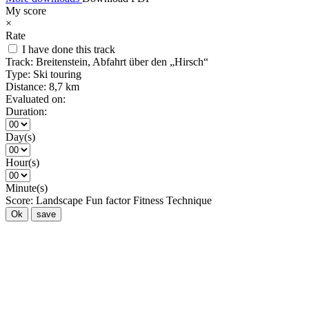
My score
×
Rate
I have done this track
Track:
Breitenstein, Abfahrt über den „Hirsch“
Type:
Ski touring
Distance:
8,7 km
Evaluated on:
Duration:
Day(s)
Hour(s)
Minute(s)
Score:
Landscape
Fun factor
Fitness
Technique
Ok
save