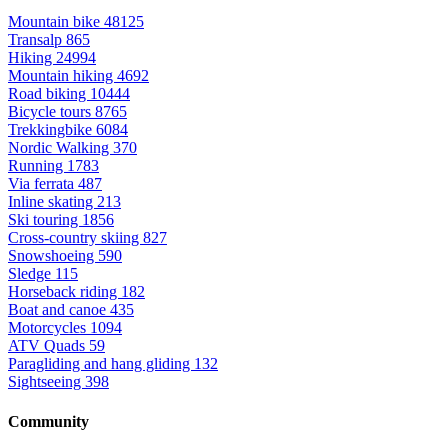
Mountain bike
48125
Transalp
865
Hiking
24994
Mountain hiking
4692
Road biking
10444
Bicycle tours
8765
Trekkingbike
6084
Nordic Walking
370
Running
1783
Via ferrata
487
Inline skating
213
Ski touring
1856
Cross-country skiing
827
Snowshoeing
590
Sledge
115
Horseback riding
182
Boat and canoe
435
Motorcycles
1094
ATV Quads
59
Paragliding and hang gliding
132
Sightseeing
398
Community