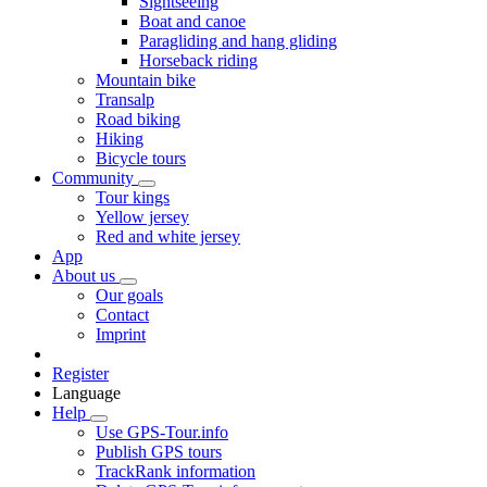
Sightseeing
Boat and canoe
Paragliding and hang gliding
Horseback riding
Mountain bike
Transalp
Road biking
Hiking
Bicycle tours
Community
Tour kings
Yellow jersey
Red and white jersey
App
About us
Our goals
Contact
Imprint
Register
Language
Help
Use GPS-Tour.info
Publish GPS tours
TrackRank information