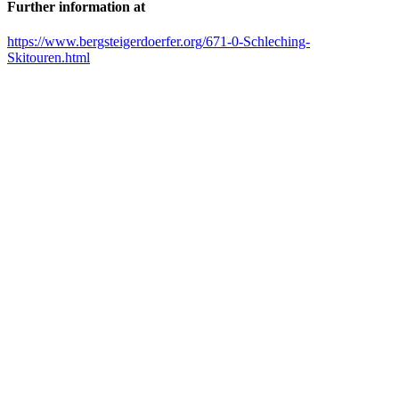
Further information at
https://www.bergsteigerdoerfer.org/671-0-Schleching-
Skitouren.html