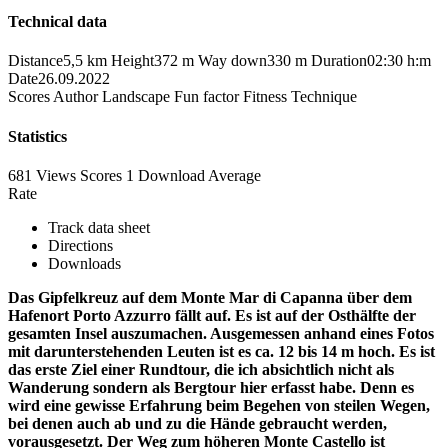
Technical data
Distance
5,5 km
Height
372 m
Way down
330 m
Duration
02:30 h:m
Date
26.09.2022
Scores
Author
Landscape
Fun factor
Fitness
Technique
Statistics
681 Views
Scores
1 Download
Average
Rate
Track data sheet
Directions
Downloads
Das Gipfelkreuz auf dem Monte Mar di Capanna über dem
Hafenort Porto Azzurro fällt auf. Es ist auf der Osthälfte der
gesamten Insel auszumachen. Ausgemessen anhand eines Fotos
mit darunterstehenden Leuten ist es ca. 12 bis 14 m hoch. Es ist
das erste Ziel einer Rundtour, die ich absichtlich nicht als
Wanderung sondern als Bergtour hier erfasst habe. Denn es
wird eine gewisse Erfahrung beim Begehen von steilen Wegen,
bei denen auch ab und zu die Hände gebraucht werden,
vorausgesetzt. Der Weg zum höheren Monte Castello ist