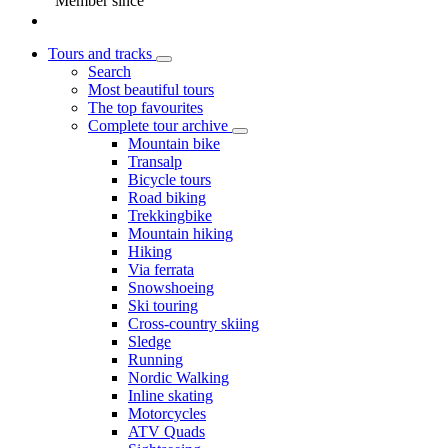
Member since
Tours and tracks
Search
Most beautiful tours
The top favourites
Complete tour archive
Mountain bike
Transalp
Bicycle tours
Road biking
Trekkingbike
Mountain hiking
Hiking
Via ferrata
Snowshoeing
Ski touring
Cross-country skiing
Sledge
Running
Nordic Walking
Inline skating
Motorcycles
ATV Quads