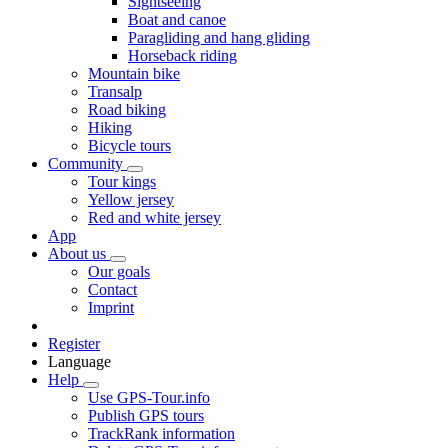
Sightseeing
Boat and canoe
Paragliding and hang gliding
Horseback riding
Mountain bike
Transalp
Road biking
Hiking
Bicycle tours
Community
Tour kings
Yellow jersey
Red and white jersey
App
About us
Our goals
Contact
Imprint
Register
Language
Help
Use GPS-Tour.info
Publish GPS tours
TrackRank information