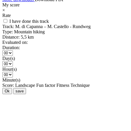
My score
×
Rate
I have done this track
Track:
M. di Capanna – M. Castello - Rundweg
Type:
Mountain hiking
Distance:
5,5 km
Evaluated on:
Duration:
Day(s)
Hour(s)
Minute(s)
Score:
Landscape
Fun factor
Fitness
Technique
Ok
save