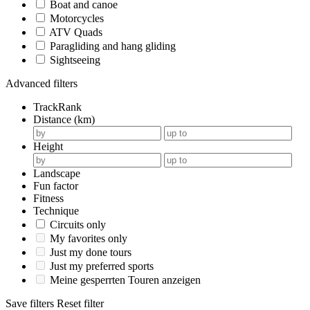
Boat and canoe
Motorcycles
ATV Quads
Paragliding and hang gliding
Sightseeing
Advanced filters
TrackRank
Distance (km)
Height
Landscape
Fun factor
Fitness
Technique
Circuits only
My favorites only
Just my done tours
Just my preferred sports
Meine gesperrten Touren anzeigen
Save filters
Reset filter