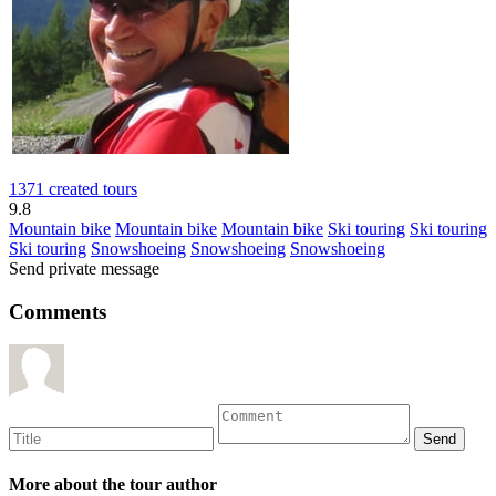
1371 created tours
9.8
Mountain bike
Mountain bike
Mountain bike
Ski touring
Ski touring
Ski touring
Snowshoeing
Snowshoeing
Snowshoeing
Send private message
Comments
More about the tour author