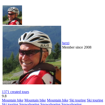
herzi
Member since 2008
1371 created tours
9.8
Mountain bike
Mountain bike
Mountain bike
Ski touring
Ski touring
Ski touring
Snowshoeing
Snowshoeing
Snowshoeing