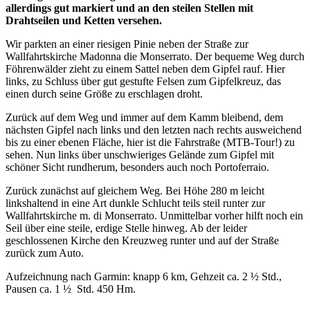
allerdings gut markiert und an den steilen Stellen mit
Drahtseilen und Ketten versehen.
Wir parkten an einer riesigen Pinie neben der Straße zur
Wallfahrtskirche Madonna die Monserrato. Der bequeme Weg durch
Föhrenwälder zieht zu einem Sattel neben dem Gipfel rauf. Hier
links, zu Schluss über gut gestufte Felsen zum Gipfelkreuz, das
einen durch seine Größe zu erschlagen droht.
Zurück auf dem Weg und immer auf dem Kamm bleibend, dem
nächsten Gipfel nach links und den letzten nach rechts ausweichend
bis zu einer ebenen Fläche, hier ist die Fahrstraße (MTB-Tour!) zu
sehen. Nun links über unschwieriges Gelände zum Gipfel mit
schöner Sicht rundherum, besonders auch noch Portoferraio.
Zurück zunächst auf gleichem Weg. Bei Höhe 280 m leicht
linkshaltend in eine Art dunkle Schlucht teils steil runter zur
Wallfahrtskirche m. di Monserrato. Unmittelbar vorher hilft noch ein
Seil über eine steile, erdige Stelle hinweg. Ab der leider
geschlossenen Kirche den Kreuzweg runter und auf der Straße
zurück zum Auto.
Aufzeichnung nach Garmin: knapp 6 km, Gehzeit ca. 2 ½ Std.,
Pausen ca. 1 ½ Std. 450 Hm.