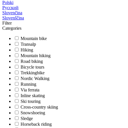
Polski
Русский
Slovenčina
Slovenščina
Filter
Categories
Mountain bike
Transalp
Hiking
Mountain hiking
Road biking
Bicycle tours
Trekkingbike
Nordic Walking
Running
Via ferrata
Inline skating
Ski touring
Cross-country skiing
Snowshoeing
Sledge
Horseback riding