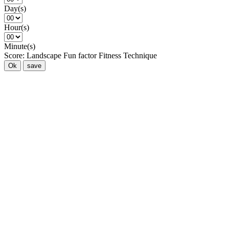
Day(s)
Hour(s)
Minute(s)
Score:
Landscape
Fun factor
Fitness
Technique
Ok
save