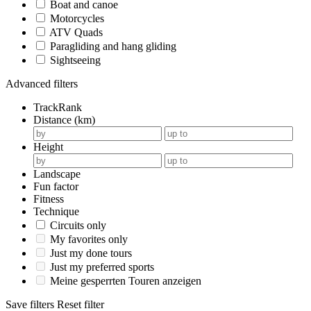
Boat and canoe
Motorcycles
ATV Quads
Paragliding and hang gliding
Sightseeing
Advanced filters
TrackRank
Distance (km)
Height
Landscape
Fun factor
Fitness
Technique
Circuits only
My favorites only
Just my done tours
Just my preferred sports
Meine gesperrten Touren anzeigen
Save filters
Reset filter