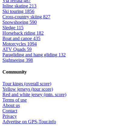
Via ferrata
487
Inline skating
213
Ski touring
1856
Cross-country skiing
827
Snowshoeing
590
Sledge
115
Horseback riding
182
Boat and canoe
435
Motorcycles
1094
ATV Quads
59
Paragliding and hang gliding
132
Sightseeing
398
Community
Tour kings (overall score)
Yellow jerseys (tour score)
Red and white jersey (mtn. score)
Terms of use
About us
Contact
Privacy
Advertise on GPS-Tour.info