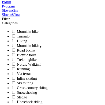
Polski
Русский
Slovenčina
Slovenščina
Filter
Categories
Mountain bike
Transalp
Hiking
Mountain hiking
Road biking
Bicycle tours
Trekkingbike
Nordic Walking
Running
Via ferrata
Inline skating
Ski touring
Cross-country skiing
Snowshoeing
Sledge
Horseback riding