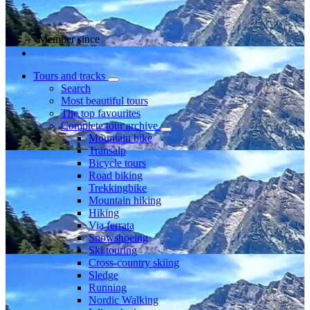
Member since
Tours and tracks
Search
Most beautiful tours
The top favourites
Complete tour archive
Mountain bike
Transalp
Bicycle tours
Road biking
Trekkingbike
Mountain hiking
Hiking
Via ferrata
Snowshoeing
Ski touring
Cross-country skiing
Sledge
Running
Nordic Walking