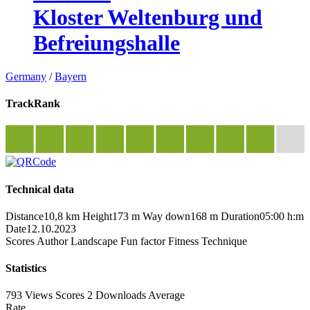
Kloster Weltenburg und
Befreiungshalle
Germany
/
Bayern
TrackRank
Technical data
Distance
10,8 km
Height
173 m
Way down
168 m
Duration
05:00 h:m
Date
12.10.2023
Scores
Author
Landscape
Fun factor
Fitness
Technique
Statistics
793 Views
Scores
2 Downloads
Average
Rate