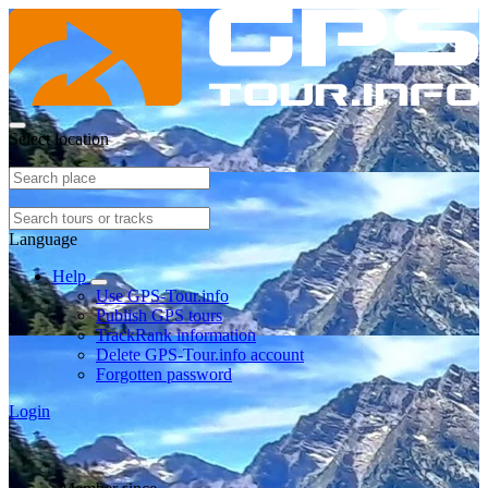
Select location
Language
Help
Use GPS-Tour.info
Publish GPS tours
TrackRank information
Delete GPS-Tour.info account
Forgotten password
Login