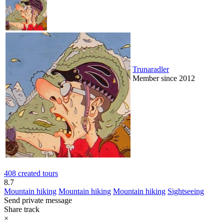
Trunaradler
Member since 2012
408 created tours
8.7
Mountain hiking
Mountain hiking
Mountain hiking
Sightseeing
Send private message
Share track
×