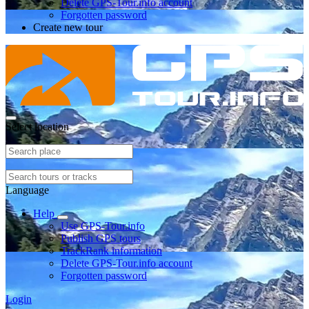
Delete GPS-Tour.info account
Forgotten password
Create new tour
Select location
Language
Help
Use GPS-Tour.info
Publish GPS tours
TrackRank information
Delete GPS-Tour.info account
Forgotten password
Login