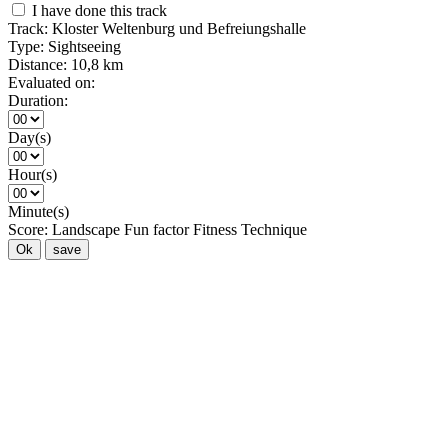
I have done this track
Track:
Kloster Weltenburg und Befreiungshalle
Type:
Sightseeing
Distance:
10,8 km
Evaluated on:
Duration:
Day(s)
Hour(s)
Minute(s)
Score:
Landscape
Fun factor
Fitness
Technique
Ok
save