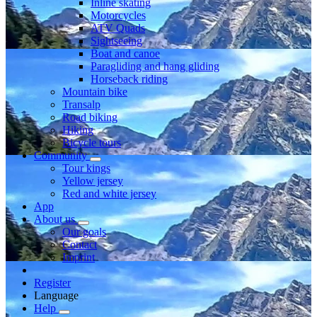
Inline skating
Motorcycles
ATV Quads
Sightseeing
Boat and canoe
Paragliding and hang gliding
Horseback riding
Mountain bike
Transalp
Road biking
Hiking
Bicycle tours
Community
Tour kings
Yellow jersey
Red and white jersey
App
About us
Our goals
Contact
Imprint
Register
Language
Help