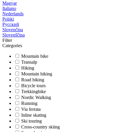
Magyar
Italiano
Nederlands
Polski
Русский
Slovenčina
Slovenščina
Filter
Categories
Mountain bike
Transalp
Hiking
Mountain hiking
Road biking
Bicycle tours
Trekkingbike
Nordic Walking
Running
Via ferrata
Inline skating
Ski touring
Cross-country skiing