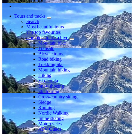
Member since
Tours and tracks
Search
Most beautiful tours
The top favourites
Complete tour archive
Mountain bike
Transalp
Bicycle tours
Road biking
Trekkingbike
Mountain hiking
Hiking
Via ferrata
Snowshoeing
Ski touring
Cross-country skiing
Sledge
Running
Nordic Walking
Inline skating
Motorcycles
ATV Quads