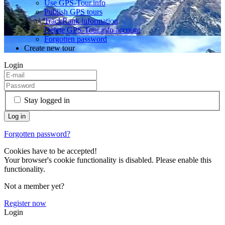
Use GPS-Tour.info
Publish GPS tours
TrackRank information
Delete GPS-Tour.info account
Forgotten password
Create new tour
Login
Stay logged in
Forgotten password?
Cookies have to be accepted!
Your browser's cookie functionality is disabled. Please enable this
functionality.
Not a member yet?
Register now
Login