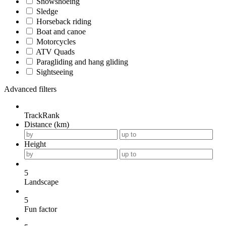
Snowshoeing
Sledge
Horseback riding
Boat and canoe
Motorcycles
ATV Quads
Paragliding and hang gliding
Sightseeing
Advanced filters
TrackRank
Distance (km)
Height
5
Landscape
5
Fun factor