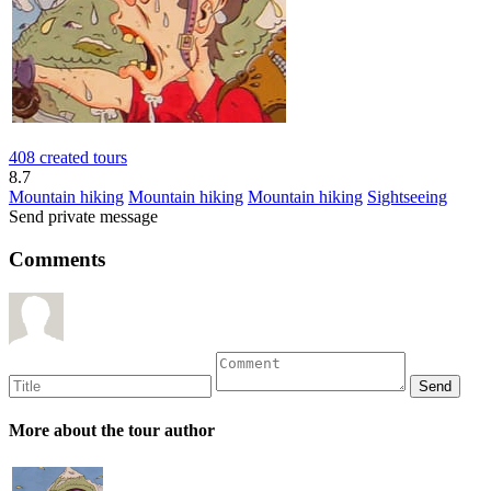
408 created tours
8.7
Mountain hiking
Mountain hiking
Mountain hiking
Sightseeing
Send private message
Comments
More about the tour author