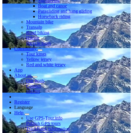
Sightseeing
Boat and canoe
Paragliding and hang gliding
Horseback riding
Mountain bike
Transalp
Road biking
Hiking
Bicycle tours
Community
Tour kings
Yellow jersey
Red and white jersey
App
About us
Our goals
Contact
Imprint
Register
Language
Help
Use GPS-Tour.info
Publish GPS tours
TrackRank information