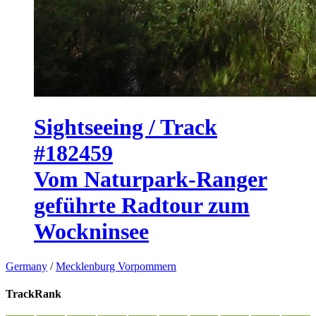
Sightseeing / Track
#182459
Vom Naturpark-Ranger
geführte Radtour zum
Wockninsee
Germany
/
Mecklenburg Vorpommern
TrackRank