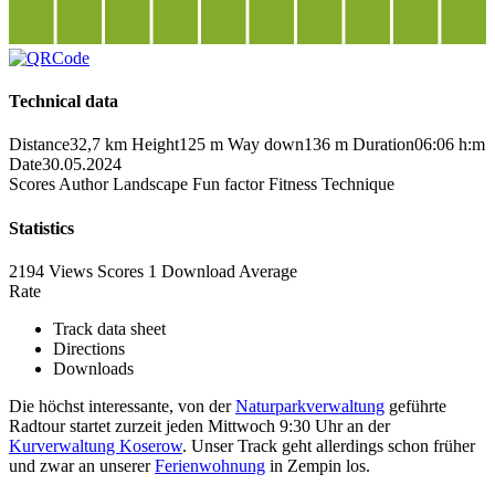
Technical data
Distance
32,7 km
Height
125 m
Way down
136 m
Duration
06:06 h:m
Date
30.05.2024
Scores
Author
Landscape
Fun factor
Fitness
Technique
Statistics
2194 Views
Scores
1 Download
Average
Rate
Track data sheet
Directions
Downloads
Die höchst interessante, von der
Naturparkverwaltung
geführte
Radtour startet zurzeit jeden Mittwoch 9:30 Uhr an der
Kurverwaltung Koserow
. Unser Track geht allerdings schon früher
und zwar an unserer
Ferienwohnung
in Zempin los.