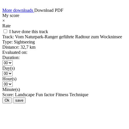
More downloads
Download PDF
My score
×
Rate
I have done this track
Track:
Vom Naturpark-Ranger geführte Radtour zum Wockninsee
Type:
Sightseeing
Distance:
32,7 km
Evaluated on:
Duration:
Day(s)
Hour(s)
Minute(s)
Score:
Landscape
Fun factor
Fitness
Technique
Ok
save