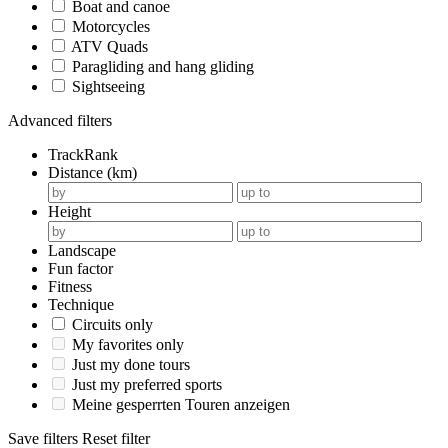
Boat and canoe
Motorcycles
ATV Quads
Paragliding and hang gliding
Sightseeing
Advanced filters
TrackRank
Distance (km)
Height
Landscape
Fun factor
Fitness
Technique
Circuits only
My favorites only
Just my done tours
Just my preferred sports
Meine gesperrten Touren anzeigen
Save filters
Reset filter