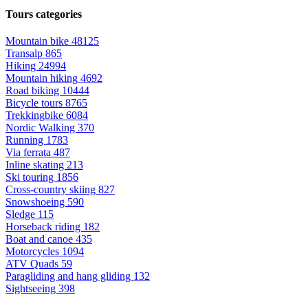
Tours categories
Mountain bike
48125
Transalp
865
Hiking
24994
Mountain hiking
4692
Road biking
10444
Bicycle tours
8765
Trekkingbike
6084
Nordic Walking
370
Running
1783
Via ferrata
487
Inline skating
213
Ski touring
1856
Cross-country skiing
827
Snowshoeing
590
Sledge
115
Horseback riding
182
Boat and canoe
435
Motorcycles
1094
ATV Quads
59
Paragliding and hang gliding
132
Sightseeing
398