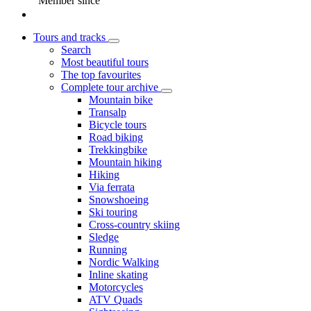
Member since
Tours and tracks
Search
Most beautiful tours
The top favourites
Complete tour archive
Mountain bike
Transalp
Bicycle tours
Road biking
Trekkingbike
Mountain hiking
Hiking
Via ferrata
Snowshoeing
Ski touring
Cross-country skiing
Sledge
Running
Nordic Walking
Inline skating
Motorcycles
ATV Quads