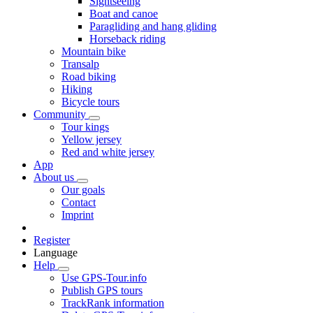
Sightseeing
Boat and canoe
Paragliding and hang gliding
Horseback riding
Mountain bike
Transalp
Road biking
Hiking
Bicycle tours
Community
Tour kings
Yellow jersey
Red and white jersey
App
About us
Our goals
Contact
Imprint
Register
Language
Help
Use GPS-Tour.info
Publish GPS tours
TrackRank information