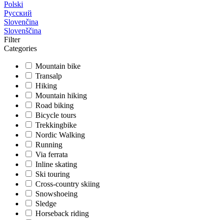
Polski
Русский
Slovenčina
Slovenščina
Filter
Categories
Mountain bike
Transalp
Hiking
Mountain hiking
Road biking
Bicycle tours
Trekkingbike
Nordic Walking
Running
Via ferrata
Inline skating
Ski touring
Cross-country skiing
Snowshoeing
Sledge
Horseback riding