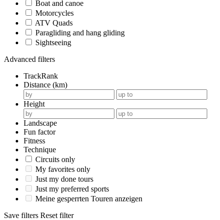
Boat and canoe
Motorcycles
ATV Quads
Paragliding and hang gliding
Sightseeing
Advanced filters
TrackRank
Distance (km)
Height
Landscape
Fun factor
Fitness
Technique
Circuits only
My favorites only
Just my done tours
Just my preferred sports
Meine gesperrten Touren anzeigen
Save filters
Reset filter