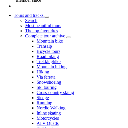
Member since
Tours and tracks
Search
Most beautiful tours
The top favourites
Complete tour archive
Mountain bike
Transalp
Bicycle tours
Road biking
Trekkingbike
Mountain hiking
Hiking
Via ferrata
Snowshoeing
Ski touring
Cross-country skiing
Sledge
Running
Nordic Walking
Inline skating
Motorcycles
ATV Quads