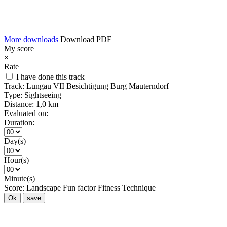
More downloads
Download PDF
My score
×
Rate
I have done this track
Track:
Lungau VII Besichtigung Burg Mauterndorf
Type:
Sightseeing
Distance:
1,0 km
Evaluated on:
Duration:
Day(s)
Hour(s)
Minute(s)
Score:
Landscape
Fun factor
Fitness
Technique
Ok
save