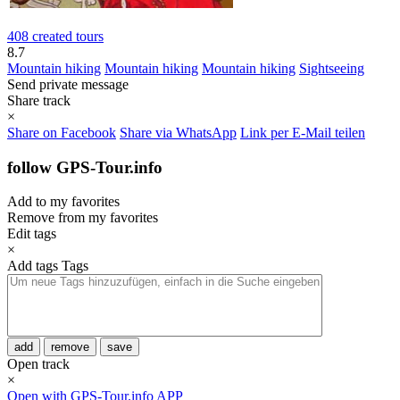
408 created tours
8.7
Mountain hiking
Mountain hiking
Mountain hiking
Sightseeing
Send private message
Share track
×
Share on Facebook
Share via WhatsApp
Link per E-Mail teilen
follow GPS-Tour.info
Add to my favorites
Remove from my favorites
Edit tags
×
Add tags
Tags
add
remove
save
Open track
×
Open with GPS-Tour.info APP