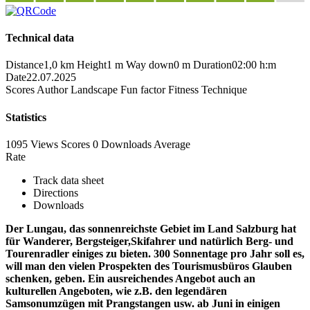
Technical data
Distance
1,0 km
Height
1 m
Way down
0 m
Duration
02:00 h:m
Date
22.07.2025
Scores
Author
Landscape
Fun factor
Fitness
Technique
Statistics
1095 Views
Scores
0 Downloads
Average
Rate
Track data sheet
Directions
Downloads
Der Lungau, das sonnenreichste Gebiet im Land Salzburg hat
für Wanderer, Bergsteiger,Skifahrer und natürlich Berg- und
Tourenradler einiges zu bieten. 300 Sonnentage pro Jahr soll es,
will man den vielen Prospekten des Tourismusbüros Glauben
schenken, geben. Ein ausreichendes Angebot auch an
kulturellen Angeboten, wie z.B. den legendären
Samsonumzügen mit Prangstangen usw. ab Juni in einigen