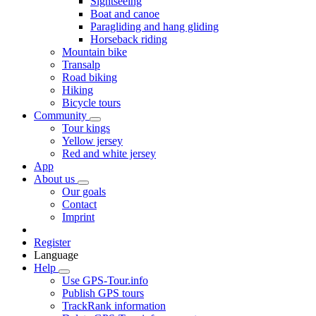
Sightseeing
Boat and canoe
Paragliding and hang gliding
Horseback riding
Mountain bike
Transalp
Road biking
Hiking
Bicycle tours
Community
Tour kings
Yellow jersey
Red and white jersey
App
About us
Our goals
Contact
Imprint
Register
Language
Help
Use GPS-Tour.info
Publish GPS tours
TrackRank information