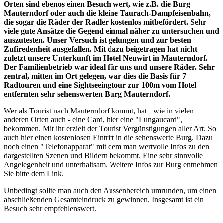
Orten sind ebenos einen Besuch wert, wie z.B. die Burg
Mauterndorf oder auch die kleine Taurach-Dampfeisenbahn,
die sogar die Räder der Radler kostenlos mitbefördert. Sehr
viele gute Ansätze die Gegend einmal näher zu untersuchen und
auszutesten. Unser Versuch ist gelungen und zur besten
Zufiredenheit ausgefallen. Mit dazu beigetragen hat nicht
zuletzt unsere Unterkunft im Hotel Neuwirt in Mauterndorf.
Der Familienbetrieb war ideal für uns und unsere Räder. Sehr
zentral, mitten im Ort gelegen, war dies die Basis für 7
Radtouren und eine Sightseeingtour zur 100m vom Hotel
entfernten sehr sehenswerten Burg Mauterndorf.
Wer als Tourist nach Mauterndorf kommt, hat - wie in vielen
anderen Orten auch - eine Card, hier eine "Lungaucard",
bekommen. Mit ihr erzielt der Tourist Vergünstigungen aller Art. So
auch hier einen kostenlosen Eintritt in die sehenswerte Burg. Dazu
noch einen "Telefonapparat" mit dem man wertvolle Infos zu den
dargestellten Szenen und Bildern bekommt. Eine sehr sinnvolle
Angelegenheit und unterhaltsam. Weitere Infos zur Burg entnehmen
Sie bitte dem Link.
Unbedingt sollte man auch den Aussenbereich umrunden, um einen
abschließenden Gesamteindruck zu gewinnen. Insgesamt ist ein
Besuch sehr empfehlenswert.