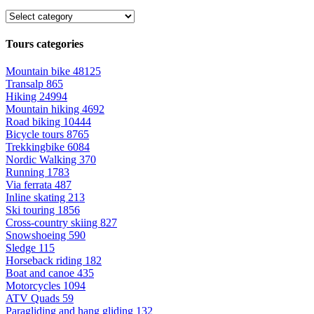
Tours categories
Mountain bike
48125
Transalp
865
Hiking
24994
Mountain hiking
4692
Road biking
10444
Bicycle tours
8765
Trekkingbike
6084
Nordic Walking
370
Running
1783
Via ferrata
487
Inline skating
213
Ski touring
1856
Cross-country skiing
827
Snowshoeing
590
Sledge
115
Horseback riding
182
Boat and canoe
435
Motorcycles
1094
ATV Quads
59
Paragliding and hang gliding
132