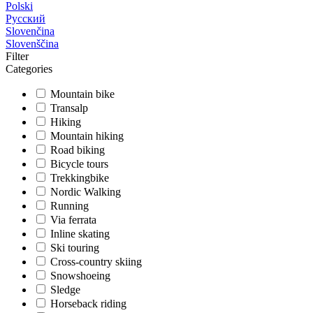
Polski
Русский
Slovenčina
Slovenščina
Filter
Categories
Mountain bike
Transalp
Hiking
Mountain hiking
Road biking
Bicycle tours
Trekkingbike
Nordic Walking
Running
Via ferrata
Inline skating
Ski touring
Cross-country skiing
Snowshoeing
Sledge
Horseback riding