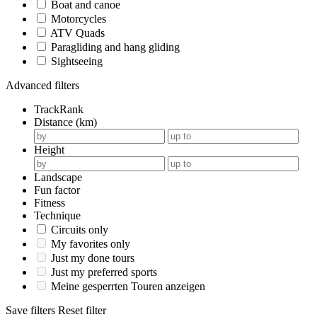
Boat and canoe
Motorcycles
ATV Quads
Paragliding and hang gliding
Sightseeing
Advanced filters
TrackRank
Distance (km)
Height
Landscape
Fun factor
Fitness
Technique
Circuits only
My favorites only
Just my done tours
Just my preferred sports
Meine gesperrten Touren anzeigen
Save filters
Reset filter