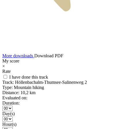
More downloads
Download PDF
My score
×
Rate
I have done this track
Track:
Höllenbachalm-Thumsee-Salinenweg 2
Type:
Mountain hiking
Distance:
10,2 km
Evaluated on:
Duration:
Day(s)
Hour(s)