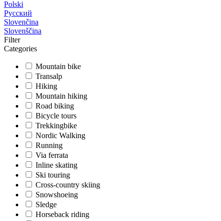
Polski
Русский
Slovenčina
Slovenščina
Filter
Categories
Mountain bike
Transalp
Hiking
Mountain hiking
Road biking
Bicycle tours
Trekkingbike
Nordic Walking
Running
Via ferrata
Inline skating
Ski touring
Cross-country skiing
Snowshoeing
Sledge
Horseback riding