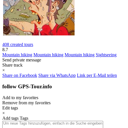
408 created tours
8.7
Mountain hiking
Mountain hiking
Mountain hiking
Sightseeing
Send private message
Share track
×
Share on Facebook
Share via WhatsApp
Link per E-Mail teilen
follow GPS-Tour.info
Add to my favorites
Remove from my favorites
Edit tags
×
Add tags
Tags