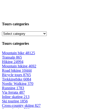
Tours categories
Tours categories
Mountain bike
48125
Transalp
865
Hiking
24994
Mountain hiking
4692
Road biking
10444
Bicycle tours
8765
Trekkingbike
6084
Nordic Walking
370
Running
1783
Via ferrata
487
Inline skating
213
Ski touring
1856
Cross-country skiing
827