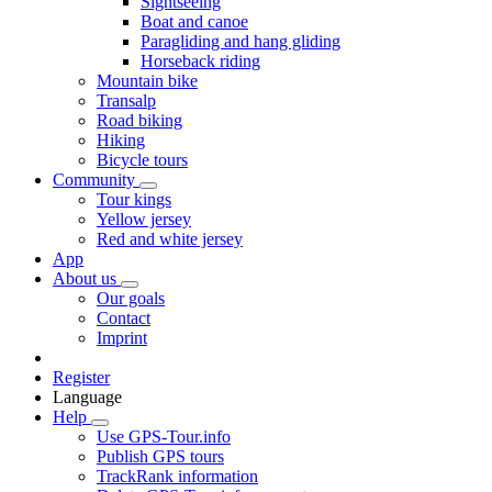
Sightseeing
Boat and canoe
Paragliding and hang gliding
Horseback riding
Mountain bike
Transalp
Road biking
Hiking
Bicycle tours
Community
Tour kings
Yellow jersey
Red and white jersey
App
About us
Our goals
Contact
Imprint
Register
Language
Help
Use GPS-Tour.info
Publish GPS tours
TrackRank information