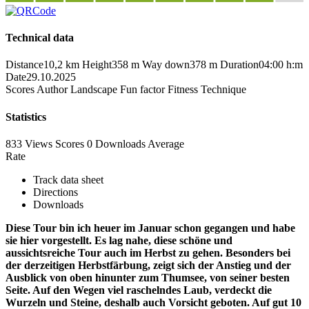
Technical data
Distance
10,2 km
Height
358 m
Way down
378 m
Duration
04:00 h:m
Date
29.10.2025
Scores
Author
Landscape
Fun factor
Fitness
Technique
Statistics
833 Views
Scores
0 Downloads
Average
Rate
Track data sheet
Directions
Downloads
Diese Tour bin ich heuer im Januar schon gegangen und habe
sie hier vorgestellt. Es lag nahe, diese schöne und
aussichtsreiche Tour auch im Herbst zu gehen. Besonders bei
der derzeitigen Herbstfärbung, zeigt sich der Anstieg und der
Ausblick von oben hinunter zum Thumsee, von seiner besten
Seite. Auf den Wegen viel raschelndes Laub, verdeckt die
Wurzeln und Steine, deshalb auch Vorsicht geboten. Auf gut 10