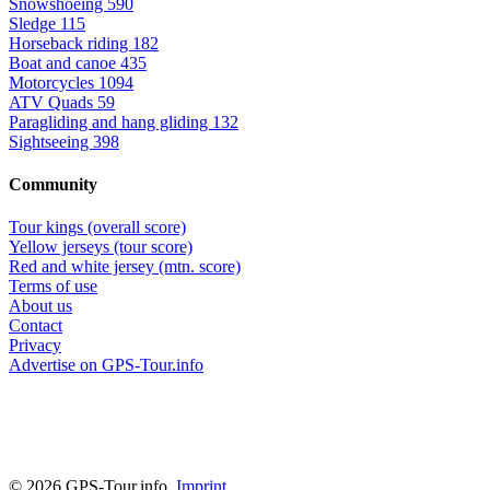
Snowshoeing
590
Sledge
115
Horseback riding
182
Boat and canoe
435
Motorcycles
1094
ATV Quads
59
Paragliding and hang gliding
132
Sightseeing
398
Community
Tour kings (overall score)
Yellow jerseys (tour score)
Red and white jersey (mtn. score)
Terms of use
About us
Contact
Privacy
Advertise on GPS-Tour.info
© 2026 GPS-Tour.info,
Imprint