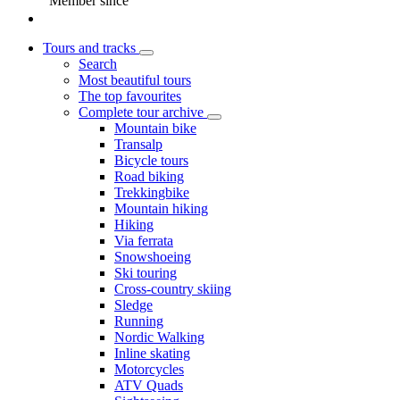
Member since
Tours and tracks
Search
Most beautiful tours
The top favourites
Complete tour archive
Mountain bike
Transalp
Bicycle tours
Road biking
Trekkingbike
Mountain hiking
Hiking
Via ferrata
Snowshoeing
Ski touring
Cross-country skiing
Sledge
Running
Nordic Walking
Inline skating
Motorcycles
ATV Quads