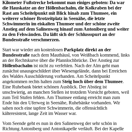
Kilometer Fußstrecke bekommt man einiges geboten: Da war
die Hauskatze an der Höllenbachalm, die Kolkraben bei der
Rast am Scheitelpunkt mit Blick hinab zum Thumsee, ein
weiterer schöner Brotzeitplatz in Seenähe, die letzte
Schwimmerin im eiskalten Thumsee und der schöne zweite
Anstieg auf dem Salinenweg hinauf zum Antoniberg und weiter
zu den Felswänden. Da läßt sich der Schlussspurt an der
Bundesstraße verschmerzen.
Start war wieder am kostenlosen
Parkplatz direkt an der
Bundesstraße
nach dem Mauthäusl, von Weißbach kommend, links
an der Rechtskurve über die Pfannlochbrücke. Der Anstieg zur
Höllenbachalm
ist nicht zu verfehlen. Nach der Alm geht man
zunächst unausgeschildert über Wiesengelände, dann bei Erreichen
des Waldes Ausschilderung vorhanden. Am Scheitelpunkt
angekommen rechts halten zum
Steig hoch über dem Thumsee
.
Eine Ruhebank bietet schönen Ausblick. Der Abstieg ist
unschwierig, an manchen Stellen ist trotzdem Vorsicht geboten, weil
zum Teil Stufen fehlen. Am Thumsee entlang erreicht man zum
Ende hin den Uferweg in Seenähe, Ruhebänke vorhanden. Wir
sahen noch eine tapfere Schwimmerin, die offensichtlich
kälteresistent, lange Zeit im Wasser war.
Vom Seende geht es nun in den Salinenweg der sehr schön in
Richtung Antoniberg und Antonikapelle verläuft. Bei der Kapelle