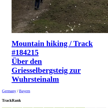
Mountain hiking / Track
#184215
Über den
Griesselbergsteig zur
Wuhrsteinalm
Germany
/
Bayern
TrackRank