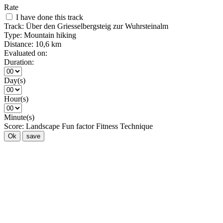
Rate
I have done this track
Track:
Über den Griesselbergsteig zur Wuhrsteinalm
Type:
Mountain hiking
Distance:
10,6 km
Evaluated on:
Duration:
Day(s)
Hour(s)
Minute(s)
Score:
Landscape
Fun factor
Fitness
Technique
Ok
save