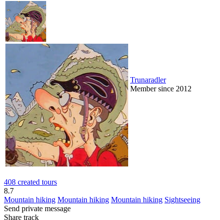
Trunaradler
Member since 2012
408 created tours
8.7
Mountain hiking
Mountain hiking
Mountain hiking
Sightseeing
Send private message
Share track