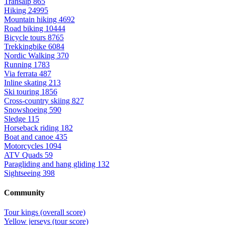
Transalp
865
Hiking
24995
Mountain hiking
4692
Road biking
10444
Bicycle tours
8765
Trekkingbike
6084
Nordic Walking
370
Running
1783
Via ferrata
487
Inline skating
213
Ski touring
1856
Cross-country skiing
827
Snowshoeing
590
Sledge
115
Horseback riding
182
Boat and canoe
435
Motorcycles
1094
ATV Quads
59
Paragliding and hang gliding
132
Sightseeing
398
Community
Tour kings (overall score)
Yellow jerseys (tour score)