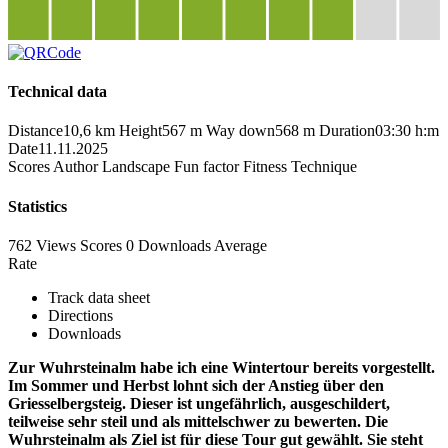
Technical data
Distance
10,6 km
Height
567 m
Way down
568 m
Duration
03:30 h:m
Date
11.11.2025
Scores
Author
Landscape
Fun factor
Fitness
Technique
Statistics
762 Views
Scores
0 Downloads
Average
Rate
Track data sheet
Directions
Downloads
Zur Wuhrsteinalm habe ich eine Wintertour bereits vorgestellt.
Im Sommer und Herbst lohnt sich der Anstieg über den
Griesselbergsteig. Dieser ist ungefährlich, ausgeschildert,
teilweise sehr steil und als mittelschwer zu bewerten. Die
Wuhrsteinalm als Ziel ist für diese Tour gut gewählt. Sie steht