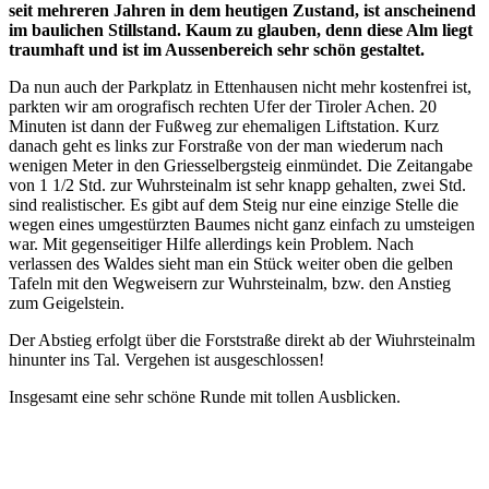
seit mehreren Jahren in dem heutigen Zustand, ist anscheinend
im baulichen Stillstand. Kaum zu glauben, denn diese Alm liegt
traumhaft und ist im Aussenbereich sehr schön gestaltet.
Da nun auch der Parkplatz in Ettenhausen nicht mehr kostenfrei ist,
parkten wir am orografisch rechten Ufer der Tiroler Achen. 20
Minuten ist dann der Fußweg zur ehemaligen Liftstation. Kurz
danach geht es links zur Forstraße von der man wiederum nach
wenigen Meter in den Griesselbergsteig einmündet. Die Zeitangabe
von 1 1/2 Std. zur Wuhrsteinalm ist sehr knapp gehalten, zwei Std.
sind realistischer. Es gibt auf dem Steig nur eine einzige Stelle die
wegen eines umgestürzten Baumes nicht ganz einfach zu umsteigen
war. Mit gegenseitiger Hilfe allerdings kein Problem. Nach
verlassen des Waldes sieht man ein Stück weiter oben die gelben
Tafeln mit den Wegweisern zur Wuhrsteinalm, bzw. den Anstieg
zum Geigelstein.
Der Abstieg erfolgt über die Forststraße direkt ab der Wiuhrsteinalm
hinunter ins Tal. Vergehen ist ausgeschlossen!
Insgesamt eine sehr schöne Runde mit tollen Ausblicken.