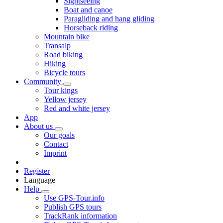
Sightseeing
Boat and canoe
Paragliding and hang gliding
Horseback riding
Mountain bike
Transalp
Road biking
Hiking
Bicycle tours
Community
Tour kings
Yellow jersey
Red and white jersey
App
About us
Our goals
Contact
Imprint
Register
Language
Help
Use GPS-Tour.info
Publish GPS tours
TrackRank information