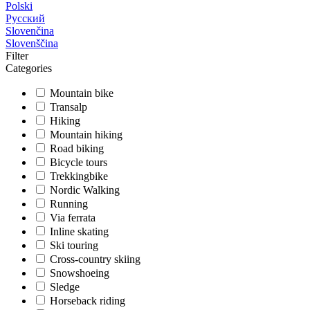
Polski
Русский
Slovenčina
Slovenščina
Filter
Categories
Mountain bike
Transalp
Hiking
Mountain hiking
Road biking
Bicycle tours
Trekkingbike
Nordic Walking
Running
Via ferrata
Inline skating
Ski touring
Cross-country skiing
Snowshoeing
Sledge
Horseback riding