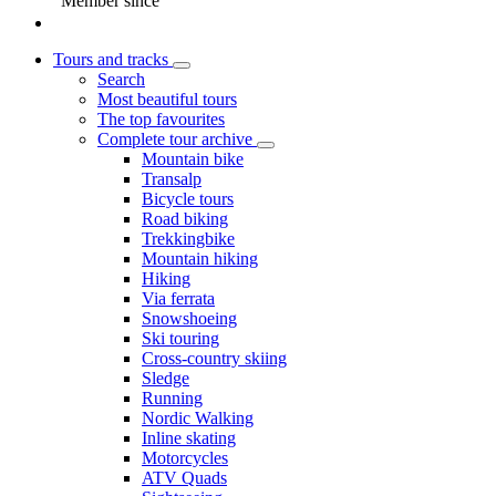
Member since
Tours and tracks
Search
Most beautiful tours
The top favourites
Complete tour archive
Mountain bike
Transalp
Bicycle tours
Road biking
Trekkingbike
Mountain hiking
Hiking
Via ferrata
Snowshoeing
Ski touring
Cross-country skiing
Sledge
Running
Nordic Walking
Inline skating
Motorcycles
ATV Quads