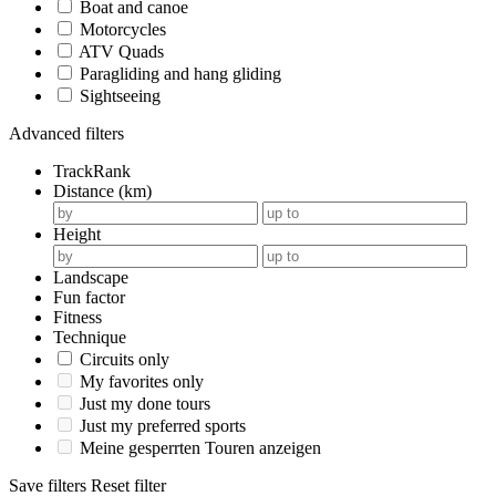
Boat and canoe
Motorcycles
ATV Quads
Paragliding and hang gliding
Sightseeing
Advanced filters
TrackRank
Distance (km)
Height
Landscape
Fun factor
Fitness
Technique
Circuits only
My favorites only
Just my done tours
Just my preferred sports
Meine gesperrten Touren anzeigen
Save filters
Reset filter