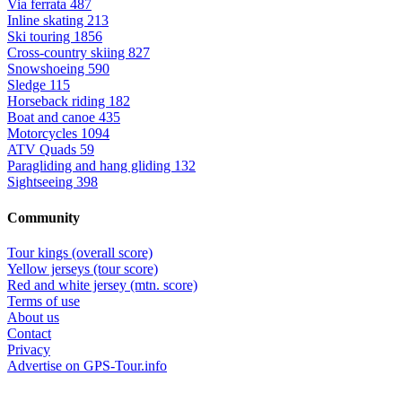
Via ferrata
487
Inline skating
213
Ski touring
1856
Cross-country skiing
827
Snowshoeing
590
Sledge
115
Horseback riding
182
Boat and canoe
435
Motorcycles
1094
ATV Quads
59
Paragliding and hang gliding
132
Sightseeing
398
Community
Tour kings (overall score)
Yellow jerseys (tour score)
Red and white jersey (mtn. score)
Terms of use
About us
Contact
Privacy
Advertise on GPS-Tour.info