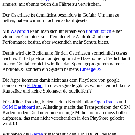
sinniert, mit ubuntu touch die Fährte zu verwischen.
Der Osterhase ist demnächst besonders in Gefahr. Um ihm zu
helfen, haben wir nun noch eins drauf gesetzt.
Mit
Waydroid
kann man sich innerhalb von
ubuntu touch
einen
virtuellen Container schaffen, der eine Android-ähnliche
Performance besitzt, aber wesentlich mehr Schutz bietet.
Damit wird die Bedienung für den Osterhasen vermeintlich etwas
leichter. Er hat ja eh schon genug um die Hasenohren. Freilich läuft
in dem Container nicht wirklich das Spionageprogramm namens
AndroidOS sondern ein System namens
LineageOS
.
Die Apps kommen damit nicht aus dem PlayStore von google
sondern von
F-Droid
, In dieser Quelle gibt es wahrscheinlich keine
Raubzüge und keine Spionage; da quelloffen!?
Für offline Tracking bieten sich in Kombination
OpenTracks
und
OSM Dashboard
an. Allerdings macht das Transportieren der OSM-
Karten in den Container hinein einige Mühe und man muss höllisch
aufpassen, das man nicht versehentlich in den PlayStore gelockt
wird!!!!
Wir haben die
Karten
zunächst auf den LINUX-PC geladen,