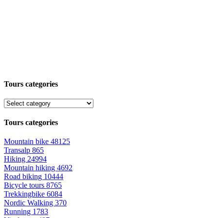
Tours categories
Tours categories
Mountain bike
48125
Transalp
865
Hiking
24994
Mountain hiking
4692
Road biking
10444
Bicycle tours
8765
Trekkingbike
6084
Nordic Walking
370
Running
1783