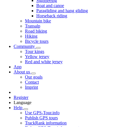
Sightseeing
Boat and canoe
Paragliding and hang gliding
Horseback riding
Mountain bike
Transalp
Road biking
Hiking
Bicycle tours
Community
Tour kings
Yellow jersey
Red and white jersey
App
About us
Our goals
Contact
Imprint
Register
Language
Help
Use GPS-Tour.info
Publish GPS tours
TrackRank information