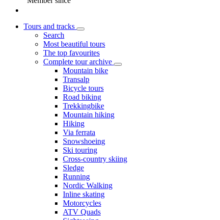
Member since
Tours and tracks
Search
Most beautiful tours
The top favourites
Complete tour archive
Mountain bike
Transalp
Bicycle tours
Road biking
Trekkingbike
Mountain hiking
Hiking
Via ferrata
Snowshoeing
Ski touring
Cross-country skiing
Sledge
Running
Nordic Walking
Inline skating
Motorcycles
ATV Quads