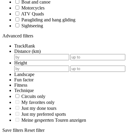
Boat and canoe
Motorcycles
ATV Quads
Paragliding and hang gliding
Sightseeing
Advanced filters
TrackRank
Distance (km)
Height
Landscape
Fun factor
Fitness
Technique
Circuits only
My favorites only
Just my done tours
Just my preferred sports
Meine gesperrten Touren anzeigen
Save filters
Reset filter