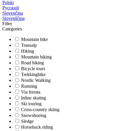
Polski
Русский
Slovenčina
Slovenščina
Filter
Categories
Mountain bike
Transalp
Hiking
Mountain hiking
Road biking
Bicycle tours
Trekkingbike
Nordic Walking
Running
Via ferrata
Inline skating
Ski touring
Cross-country skiing
Snowshoeing
Sledge
Horseback riding