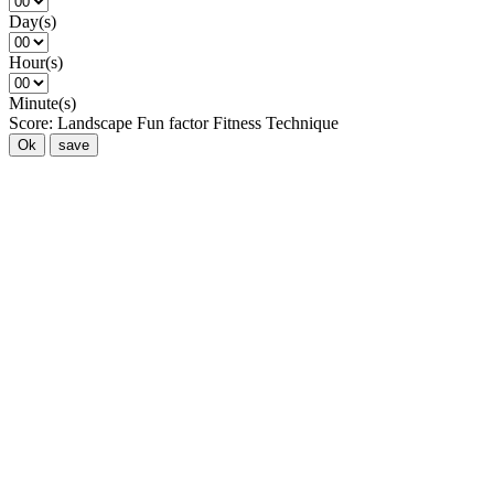
Day(s)
Hour(s)
Minute(s)
Score:
Landscape
Fun factor
Fitness
Technique
Ok
save