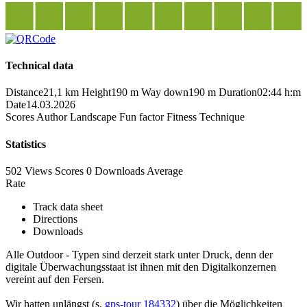
Technical data
Distance
21,1 km
Height
190 m
Way down
190 m
Duration
02:44 h:m
Date
14.03.2026
Scores
Author
Landscape
Fun factor
Fitness
Technique
Statistics
502 Views
Scores
0 Downloads
Average
Rate
Track data sheet
Directions
Downloads
Alle Outdoor - Typen sind derzeit stark unter Druck, denn der
digitale Überwachungsstaat ist ihnen mit den Digitalkonzernen
vereint auf den Fersen.
Wir hatten unlängst (s.
gps-tour 184332
) über die Möglichkeiten