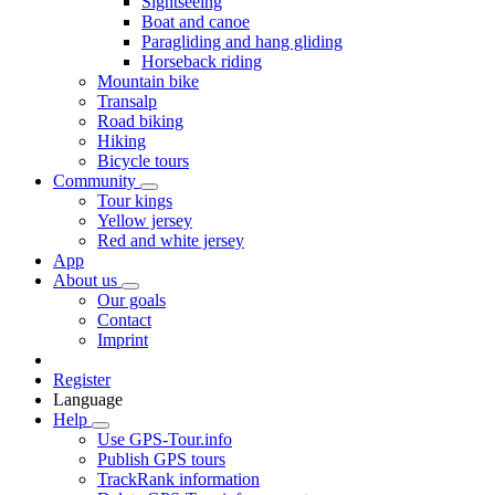
Sightseeing
Boat and canoe
Paragliding and hang gliding
Horseback riding
Mountain bike
Transalp
Road biking
Hiking
Bicycle tours
Community
Tour kings
Yellow jersey
Red and white jersey
App
About us
Our goals
Contact
Imprint
Register
Language
Help
Use GPS-Tour.info
Publish GPS tours
TrackRank information