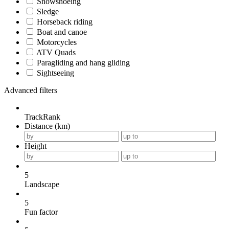
Snowshoeing
Sledge
Horseback riding
Boat and canoe
Motorcycles
ATV Quads
Paragliding and hang gliding
Sightseeing
Advanced filters
TrackRank
Distance (km)
Height
5
Landscape
5
Fun factor