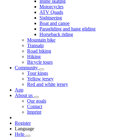
Inline skating
Motorcycles
ATV Quads
Sightseeing
Boat and canoe
Paragliding and hang gliding
Horseback riding
Mountain bike
Transalp
Road biking
Hiking
Bicycle tours
Community
Tour kings
Yellow jersey
Red and white jersey
App
About us
Our goals
Contact
Imprint
Register
Language
Help