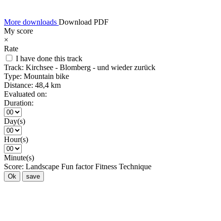
More downloads
Download PDF
My score
×
Rate
I have done this track
Track:
Kirchsee - Blomberg - und wieder zurück
Type:
Mountain bike
Distance:
48,4 km
Evaluated on:
Duration:
Day(s)
Hour(s)
Minute(s)
Score:
Landscape
Fun factor
Fitness
Technique
Ok
save