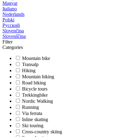
Magyar
Italiano
Nederlands
Polski
Русский
Slovenčina
Slovenščina
Filter
Categories
Mountain bike
Transalp
Hiking
Mountain hiking
Road biking
Bicycle tours
Trekkingbike
Nordic Walking
Running
Via ferrata
Inline skating
Ski touring
Cross-country skiing