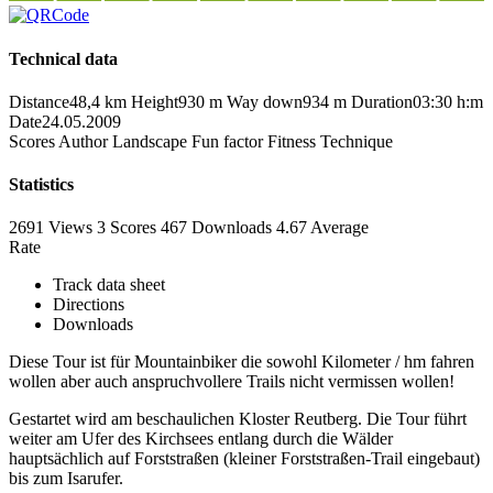
Technical data
Distance
48,4 km
Height
930 m
Way down
934 m
Duration
03:30 h:m
Date
24.05.2009
Scores
Author
Landscape
Fun factor
Fitness
Technique
Statistics
2691 Views
3
Scores
467 Downloads
4.67
Average
Rate
Track data sheet
Directions
Downloads
Diese Tour ist für Mountainbiker die sowohl Kilometer / hm fahren
wollen aber auch anspruchvollere Trails nicht vermissen wollen!
Gestartet wird am beschaulichen Kloster Reutberg. Die Tour führt
weiter am Ufer des Kirchsees entlang durch die Wälder
hauptsächlich auf Forststraßen (kleiner Forststraßen-Trail eingebaut)
bis zum Isarufer.