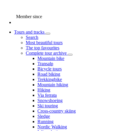
Member since
Tours and tracks
Search
Most beautiful tours
The top favourites
Complete tour archive
Mountain bike
Transalp
Bicycle tours
Road biking
Trekkingbike
Mountain hiking
Hiking
Via ferrata
Snowshoeing
Ski touring
Cross-country skiing
Sledge
Running
Nordic Walking