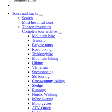
Member since
Tours and tracks
Search
Most beautiful tours
The top favourites
Complete tour archive
Mountain bike
Transalp
Bicycle tours
Road biking
Trekkingbike
Mountain hiking
Hiking
Via ferrata
Snowshoeing
Ski touring
Cross-country skiing
Sledge
Running
Nordic Walking
Inline skating
Motorcycles
ATV Quads