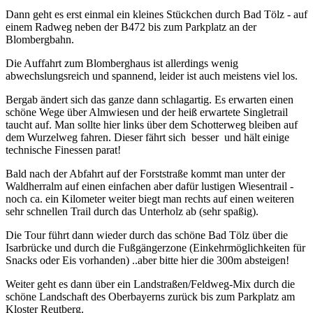
Dann geht es erst einmal ein kleines Stückchen durch Bad Tölz - auf
einem Radweg neben der B472 bis zum Parkplatz an der
Blombergbahn.
Die Auffahrt zum Blomberghaus ist allerdings wenig
abwechslungsreich und spannend, leider ist auch meistens viel los.
Bergab ändert sich das ganze dann schlagartig. Es erwarten einen
schöne Wege über Almwiesen und der heiß erwartete Singletrail
taucht auf. Man sollte hier links über dem Schotterweg bleiben auf
dem Wurzelweg fahren. Dieser fährt sich besser und hält einige
technische Finessen parat!
Bald nach der Abfahrt auf der Forststraße kommt man unter der
Waldherralm auf einen einfachen aber dafür lustigen Wiesentrail -
noch ca. ein Kilometer weiter biegt man rechts auf einen weiteren
sehr schnellen Trail durch das Unterholz ab (sehr spaßig).
Die Tour führt dann wieder durch das schöne Bad Tölz über die
Isarbrücke und durch die Fußgängerzone (Einkehrmöglichkeiten für
Snacks oder Eis vorhanden) ..aber bitte hier die 300m absteigen!
Weiter geht es dann über ein Landstraßen/Feldweg-Mix durch die
schöne Landschaft des Oberbayerns zurück bis zum Parkplatz am
Kloster Reutberg.