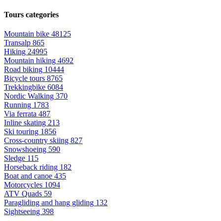
Tours categories
Mountain bike
48125
Transalp
865
Hiking
24995
Mountain hiking
4692
Road biking
10444
Bicycle tours
8765
Trekkingbike
6084
Nordic Walking
370
Running
1783
Via ferrata
487
Inline skating
213
Ski touring
1856
Cross-country skiing
827
Snowshoeing
590
Sledge
115
Horseback riding
182
Boat and canoe
435
Motorcycles
1094
ATV Quads
59
Paragliding and hang gliding
132
Sightseeing
398