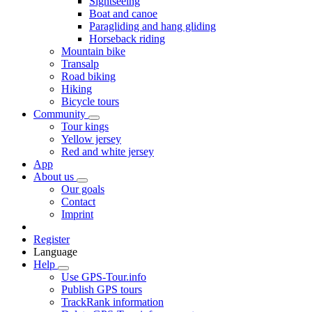
Sightseeing
Boat and canoe
Paragliding and hang gliding
Horseback riding
Mountain bike
Transalp
Road biking
Hiking
Bicycle tours
Community
Tour kings
Yellow jersey
Red and white jersey
App
About us
Our goals
Contact
Imprint
Register
Language
Help
Use GPS-Tour.info
Publish GPS tours
TrackRank information