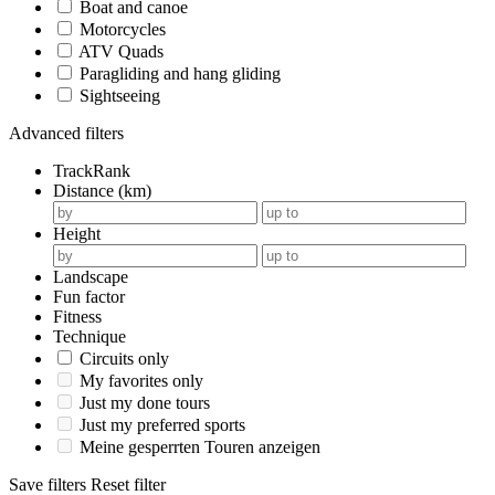
Boat and canoe
Motorcycles
ATV Quads
Paragliding and hang gliding
Sightseeing
Advanced filters
TrackRank
Distance (km)
Height
Landscape
Fun factor
Fitness
Technique
Circuits only
My favorites only
Just my done tours
Just my preferred sports
Meine gesperrten Touren anzeigen
Save filters
Reset filter