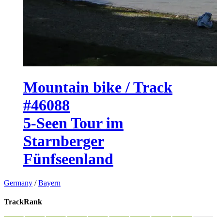
Mountain bike / Track
#46088
5-Seen Tour im
Starnberger
Fünfseenland
Germany
/
Bayern
TrackRank