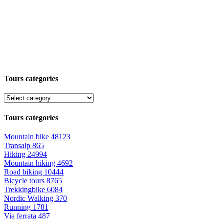
Tours categories
Tours categories
Mountain bike
48123
Transalp
865
Hiking
24994
Mountain hiking
4692
Road biking
10444
Bicycle tours
8765
Trekkingbike
6084
Nordic Walking
370
Running
1781
Via ferrata
487