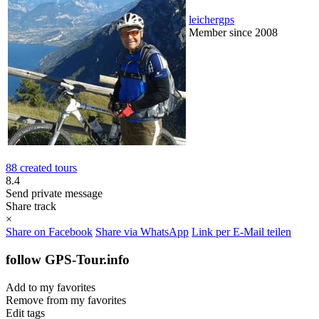
leichergps
Member since 2008
88 created tours
8.4
Send private message
Share track
×
Share on Facebook
Share via WhatsApp
Link per E-Mail teilen
follow GPS-Tour.info
Add to my favorites
Remove from my favorites
Edit tags