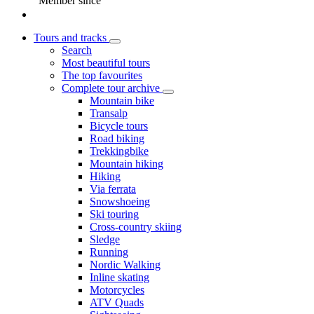
Member since
Tours and tracks
Search
Most beautiful tours
The top favourites
Complete tour archive
Mountain bike
Transalp
Bicycle tours
Road biking
Trekkingbike
Mountain hiking
Hiking
Via ferrata
Snowshoeing
Ski touring
Cross-country skiing
Sledge
Running
Nordic Walking
Inline skating
Motorcycles
ATV Quads