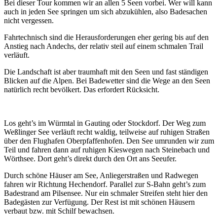
Bei dieser Tour kommen wir an allen 5 Seen vorbei. Wer will kann
auch in jeden See springen um sich abzukühlen, also Badesachen
nicht vergessen.
Fahrtechnisch sind die Herausforderungen eher gering bis auf den
Anstieg nach Andechs, der relativ steil auf einem schmalen Trail
verläuft.
Die Landschaft ist aber traumhaft mit den Seen und fast ständigen
Blicken auf die Alpen. Bei Badewetter sind die Wege an den Seen
natürlich recht bevölkert. Das erfordert Rücksicht.
Los geht’s im Würmtal in Gauting oder Stockdorf. Der Weg zum
Weßlinger See verläuft recht waldig, teilweise auf ruhigen Straßen
über den Flughafen Oberpfaffenhofen. Den See umrunden wir zum
Teil und fahren dann auf ruhigen Kieswegen nach Steinebach und
Wörthsee. Dort geht’s direkt durch den Ort ans Seeufer.
Durch schöne Häuser am See, Anliegerstraßen und Radwegen
fahren wir Richtung Hechendorf. Parallel zur S-Bahn geht’s zum
Badestrand am Pilsensee. Nur ein schmaler Streifen steht hier den
Badegästen zur Verfügung. Der Rest ist mit schönen Häusern
verbaut bzw. mit Schilf bewachsen.