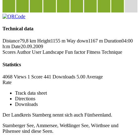
Technical data
Distance
79,8 km
Height
1155 m
Way down
1167 m
Duration
04:00
h:m
Date
20.09.2009
Scores
Author
User
Landscape
Fun factor
Fitness
Technique
Statistics
4068 Views
1
Score
441 Downloads
5.00
Average
Rate
Track data sheet
Directions
Downloads
Der Landkreis Starnberg nennt sich auch Fünfseenland.
Starnberger See, Ammersee, Weßlinger See, Wörthsee und
Pilsensee sind diese Seen.