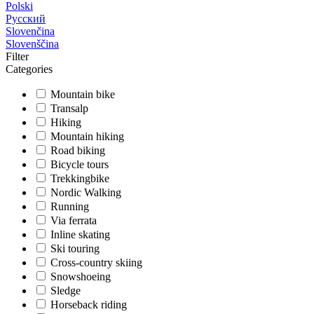
Polski
Русский
Slovenčina
Slovenščina
Filter
Categories
Mountain bike
Transalp
Hiking
Mountain hiking
Road biking
Bicycle tours
Trekkingbike
Nordic Walking
Running
Via ferrata
Inline skating
Ski touring
Cross-country skiing
Snowshoeing
Sledge
Horseback riding