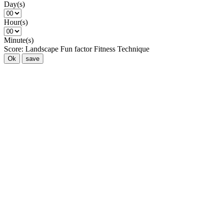
Day(s)
Hour(s)
Minute(s)
Score:
Landscape
Fun factor
Fitness
Technique
Ok
save