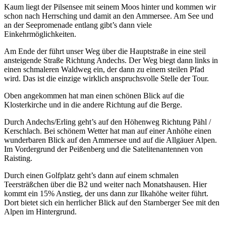
Kaum liegt der Pilsensee mit seinem Moos hinter und kommen wir
schon nach Herrsching und damit an den Ammersee. Am See und
an der Seepromenade entlang gibt’s dann viele
Einkehrmöglichkeiten.
Am Ende der führt unser Weg über die Hauptstraße in eine steil
ansteigende Straße Richtung Andechs. Der Weg biegt dann links in
einen schmaleren Waldweg ein, der dann zu einem steilen Pfad
wird. Das ist die einzige wirklich anspruchsvolle Stelle der Tour.
Oben angekommen hat man einen schönen Blick auf die
Klosterkirche und in die andere Richtung auf die Berge.
Durch Andechs/Erling geht’s auf den Höhenweg Richtung Pähl /
Kerschlach. Bei schönem Wetter hat man auf einer Anhöhe einen
wunderbaren Blick auf den Ammersee und auf die Allgäuer Alpen.
Im Vordergrund der Peißenberg und die Satelitenantennen von
Raisting.
Durch einen Golfplatz geht’s dann auf einem schmalen
Teersträßchen über die B2 und weiter nach Monatshausen. Hier
kommt ein 15% Anstieg, der uns dann zur Ilkahöhe weiter führt.
Dort bietet sich ein herrlicher Blick auf den Starnberger See mit den
Alpen im Hintergrund.