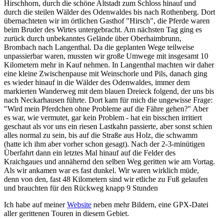
Hirschhorn, durch die schöne Altstadt zum Schloss hinauf und
durch die steilen Wälder des Odenwaldes bis nach Rothenberg. Dort
übernachteten wir im örtlichen Gasthof "Hirsch", die Pferde waren
beim Bruder des Wirtes untergebracht. Am nächsten Tag ging es
zurück durch unbekanntes Gelände über Oberhaimbrunn,
Brombach nach Langenthal. Da die geplanten Wege teilweise
unpassierbar waren, mussten wir große Umwege mit insgesamt 10
Kilometern mehr in Kauf nehmen. In Langenthal machten wir daher
eine kleine Zwischenpause mit Weinschorle und Pils, danach ging
es wieder hinauf in die Wälder des Odenwaldes, immer dem
markierten Wanderweg mit dem blauen Dreieck folgend, der uns bis
nach Neckarhausen führte. Dort kam für mich die ungewisse Frage:
"Wird mein Pferdchen ohne Probleme auf die Fähre gehen?" Aber
es war, wie vermutet, gar kein Problem - hat ein bisschen irritiert
geschaut als vor uns ein riesen Lastkahn passierte, aber sonst schien
alles normal zu sein, bis auf die Straße aus Holz, die schwamm
(hatte ich ihm aber vorher schon gesagt). Nach der 2-3-minütigen
Überfahrt dann ein letztes Mal hinauf auf die Felder des
Kraichgaues und annähernd den selben Weg geritten wie am Vortag.
Als wir ankamen war es fast dunkel. Wir waren wirklich müde,
denn von den, fast 48 Kilometern sind wir etliche zu Fuß gelaufen
und brauchten für den Rückweg knapp 9 Stunden
Ich habe auf meiner
Website
neben mehr Bildern, eine GPX-Datei
aller gerittenen Touren in diesem Gebiet.