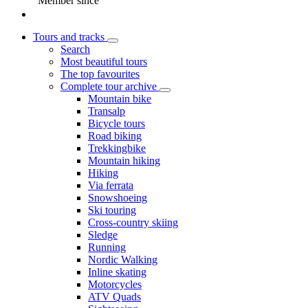
Member since
Tours and tracks
Search
Most beautiful tours
The top favourites
Complete tour archive
Mountain bike
Transalp
Bicycle tours
Road biking
Trekkingbike
Mountain hiking
Hiking
Via ferrata
Snowshoeing
Ski touring
Cross-country skiing
Sledge
Running
Nordic Walking
Inline skating
Motorcycles
ATV Quads