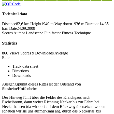
Technical data
Distance
82,6 km
Height
1940 m
Way down
1936 m
Duration
14:35
h:m
Date
24.09.2009
Scores
Author
Landscape
Fun factor
Fitness
Technique
Statistics
866 Views
Scores
9 Downloads
Average
Rate
Track data sheet
Directions
Downloads
Ausgangspunkt dieses Rittes ist der Ortsrand von
Sinsheim/Hoffenheim
Der Hinweg führt über die Felder des Kraichgaus nach
Eschelbronn, dann weiter Richtung Neckar bis zur Fähre bei
Neckarhausen (da wir dort auf dem Rückweg übersetzen wollen
schauen wir sie uns aufmerksam an), durch das Neckartal bis