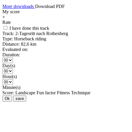
More downloads
Download PDF
My score
×
Rate
I have done this track
Track:
2-Tagesritt nach Rothenberg
Type:
Horseback riding
Distance:
82,6 km
Evaluated on:
Duration:
Day(s)
Hour(s)
Minute(s)
Score:
Landscape
Fun factor
Fitness
Technique
Ok
save