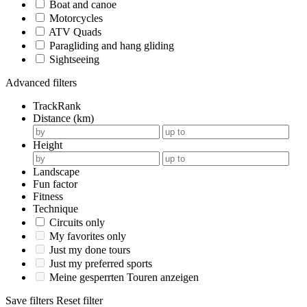
Boat and canoe
Motorcycles
ATV Quads
Paragliding and hang gliding
Sightseeing
Advanced filters
TrackRank
Distance (km)
Height
Landscape
Fun factor
Fitness
Technique
Circuits only
My favorites only
Just my done tours
Just my preferred sports
Meine gesperrten Touren anzeigen
Save filters
Reset filter