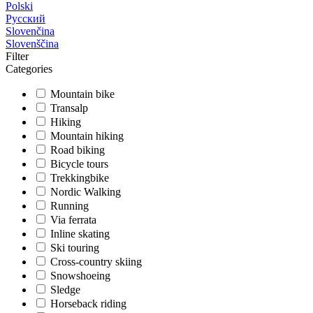
Polski
Русский
Slovenčina
Slovenščina
Filter
Categories
Mountain bike
Transalp
Hiking
Mountain hiking
Road biking
Bicycle tours
Trekkingbike
Nordic Walking
Running
Via ferrata
Inline skating
Ski touring
Cross-country skiing
Snowshoeing
Sledge
Horseback riding