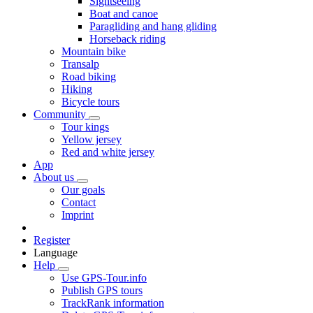
Sightseeing
Boat and canoe
Paragliding and hang gliding
Horseback riding
Mountain bike
Transalp
Road biking
Hiking
Bicycle tours
Community
Tour kings
Yellow jersey
Red and white jersey
App
About us
Our goals
Contact
Imprint
Register
Language
Help
Use GPS-Tour.info
Publish GPS tours
TrackRank information