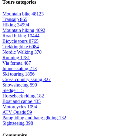
Tours categories
Mountain bike
48123
Transalp
865
Hiking
24994
Mountain hiking
4692
Road biking
10444
Bicycle tours
8765
Trekkingbike
6084
Nordic Walking
370
Running
1781
Via ferrata
487
Inline skating
213
Ski touring
1856
Cross-country skiing
827
Snowshoeing
590
Sledge
115
Horseback riding
182
Boat and canoe
435
Motorcycles
1094
ATV Quads
59
Paragliding and hang gliding
132
Sightseeing
398
Community