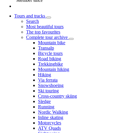
Member since
Tours and tracks
Search
Most beautiful tours
The top favourites
Complete tour archive
Mountain bike
Transalp
Bicycle tours
Road biking
Trekkingbike
Mountain hiking
Hiking
Via ferrata
Snowshoeing
Ski touring
Cross-country skiing
Sledge
Running
Nordic Walking
Inline skating
Motorcycles
ATV Quads