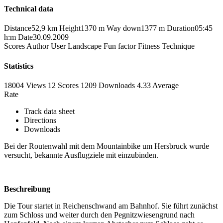
Technical data
Distance
52,9 km
Height
1370 m
Way down
1377 m
Duration
05:45
h:m
Date
30.09.2009
Scores
Author
User
Landscape
Fun factor
Fitness
Technique
Statistics
18004 Views
12
Scores
1209 Downloads
4.33
Average
Rate
Track data sheet
Directions
Downloads
Bei der Routenwahl mit dem Mountainbike um Hersbruck wurde
versucht, bekannte Ausflugziele mit einzubinden.
Beschreibung
Die Tour startet in Reichenschwand am Bahnhof. Sie führt zunächst
zum Schloss und weiter durch den Pegnitzwiesengrund nach