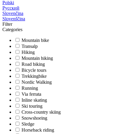
Polski
Русский
Slovenčina
Slovenščina
Filter
Categories
Mountain bike
Transalp
Hiking
Mountain hiking
Road biking
Bicycle tours
Trekkingbike
Nordic Walking
Running
Via ferrata
Inline skating
Ski touring
Cross-country skiing
Snowshoeing
Sledge
Horseback riding