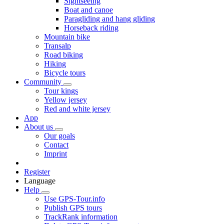
Sightseeing
Boat and canoe
Paragliding and hang gliding
Horseback riding
Mountain bike
Transalp
Road biking
Hiking
Bicycle tours
Community
Tour kings
Yellow jersey
Red and white jersey
App
About us
Our goals
Contact
Imprint
Register
Language
Help
Use GPS-Tour.info
Publish GPS tours
TrackRank information