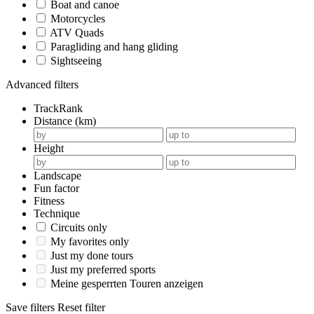
Boat and canoe
Motorcycles
ATV Quads
Paragliding and hang gliding
Sightseeing
Advanced filters
TrackRank
Distance (km)
Height
Landscape
Fun factor
Fitness
Technique
Circuits only
My favorites only
Just my done tours
Just my preferred sports
Meine gesperrten Touren anzeigen
Save filters
Reset filter