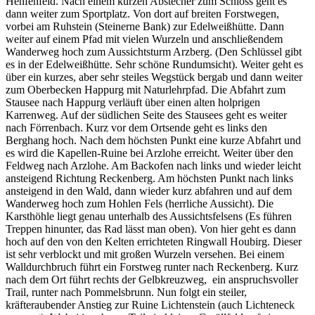
Henfenfeld. Nach einem kurzen Abstecher zum Schloss geht es
dann weiter zum Sportplatz. Von dort auf breiten Forstwegen,
vorbei am Ruhstein (Steinerne Bank) zur Edelweißhütte. Dann
weiter auf einem Pfad mit vielen Wurzeln und anschließendem
Wanderweg hoch zum Aussichtsturm Arzberg. (Den Schlüssel gibt
es in der Edelweißhütte. Sehr schöne Rundumsicht). Weiter geht es
über ein kurzes, aber sehr steiles Wegstück bergab und dann weiter
zum Oberbecken Happurg mit Naturlehrpfad. Die Abfahrt zum
Stausee nach Happurg verläuft über einen alten holprigen
Karrenweg. Auf der südlichen Seite des Stausees geht es weiter
nach Förrenbach. Kurz vor dem Ortsende geht es links den
Berghang hoch. Nach dem höchsten Punkt eine kurze Abfahrt und
es wird die Kapellen-Ruine bei Arzlohe erreicht. Weiter über den
Feldweg nach Arzlohe. Am Backofen nach links und wieder leicht
ansteigend Richtung Reckenberg. Am höchsten Punkt nach links
ansteigend in den Wald, dann wieder kurz abfahren und auf dem
Wanderweg hoch zum Hohlen Fels (herrliche Aussicht). Die
Karsthöhle liegt genau unterhalb des Aussichtsfelsens (Es führen
Treppen hinunter, das Rad lässt man oben). Von hier geht es dann
hoch auf den von den Kelten errichteten Ringwall Houbirg. Dieser
ist sehr verblockt und mit großen Wurzeln versehen. Bei einem
Walldurchbruch führt ein Forstweg runter nach Reckenberg. Kurz
nach dem Ort führt rechts der Gelbkreuzweg, ein anspruchsvoller
Trail, runter nach Pommelsbrunn. Nun folgt ein steiler,
kräfteraubender Anstieg zur Ruine Lichtenstein (auch Lichteneck