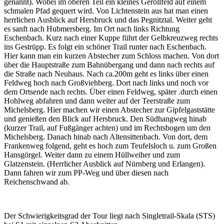
genannt). Wobei im oberen Teil ein kleines Geröllfeld auf einem
schmalen Pfad gequert wird. Von Lichtenstein aus hat man einen
herrlichen Ausblick auf Hersbruck und das Pegnitztal. Weiter geht
es sanft nach Hubmersberg. Im Ort nach links Richtung
Eschenbach. Kurz nach einer Kuppe führt der Gelbkreuzweg rechts
ins Gestrüpp. Es folgt ein schöner Trail runter nach Eschenbach.
Hier kann man ein kurzen Abstecher zum Schloss machen. Von dort
über die Hauptstraße zum Bahnübergang und dann nach rechts auf
die Straße nach Neuhaus. Nach ca.200m geht es links über einen
Feldweg hoch nach Großviehberg. Dort nach links und noch vor
dem Ortsende nach rechts. Über einen Feldweg, später .durch einen
Hohlweg abfahren und dann weiter auf der Teerstraße zum
Michelsberg. Hier machen wir einen Abstecher zur Gipfelgaststätte
und genießen den Blick auf Hersbruck. Den Südhangweg hinab
(kurzer Trail, auf Fußgänger achten) und im Rechtsbogen um den
Michelsberg. Danach hinab nach Altensittenbach. Von dort, dem
Frankenweg folgend, geht es hoch zum Teufelsloch u. zum Großen
Hansgörgel. Weiter dann zu einem Hüllweiher und zum
Glatzenstein. (Herrlicher Ausblick auf Nürnberg und Erlangen).
Dann fahren wir zum PP-Weg und über diesen nach
Reichenschwand ab.
Der Schwierigkeitsgrad der Tour liegt nach Singletrail-Skala (STS)