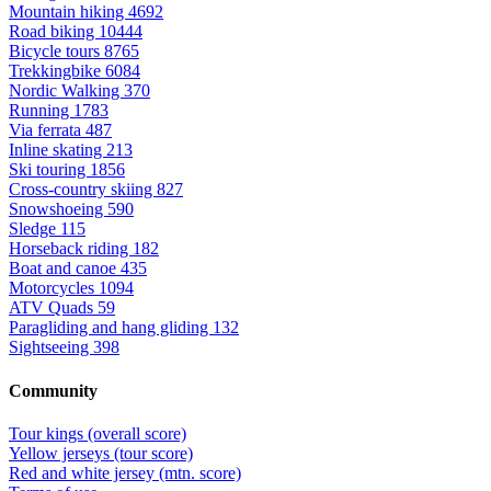
Mountain hiking
4692
Road biking
10444
Bicycle tours
8765
Trekkingbike
6084
Nordic Walking
370
Running
1783
Via ferrata
487
Inline skating
213
Ski touring
1856
Cross-country skiing
827
Snowshoeing
590
Sledge
115
Horseback riding
182
Boat and canoe
435
Motorcycles
1094
ATV Quads
59
Paragliding and hang gliding
132
Sightseeing
398
Community
Tour kings (overall score)
Yellow jerseys (tour score)
Red and white jersey (mtn. score)