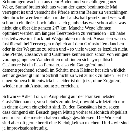
Schonungen wachsen aus dem Boden und verschlingen ganze
Wege, Sumpf breitet sich aus wenn der ganze beginnende Mai
verregnet ist und versucht die Pferde mitsamt Reiter zu verschlingen.
Steinbrüche werden einfach in die Landschaft gesetzt und wer will
schon in ein tiefes Loch fallen - ich glaube das war schon alles was
nicht ging über die ganzen 247 km. Manche Wege könnten
optimiert werden um längere Teerstrecken zu vermeiden - ich habe
das teilweise im Track mit Wegpunkten markiert. Ansonsten war es
fast überall bei Teerwegen möglich auf dem Grünstreifen daneben
oder in der Wegmitte zu reiten und - so viele waren es letztlich nicht.
Die Pferde, Casanova und Cashmere kennen sich schon von einigen
vorangegangenen Wanderritten und finden sich sympathisch.
Cashmere ist ein Paso Peruano, also ein Gangpferd und
dementsprechend schnell im Schritt, mein Kleiner hat sich wirklich
sehr angestrengt um im Schritt nicht zu weit zurück zu fallen - er hat
einen Superschritt entwickelt - leider ist der jetzt, ohne Zugpferd,
wieder nur mit Anstrengung zu erreichen.
Schwarze Adler-Tour, in Anspielung auf der Franken liebsten
Gaststättennamen, so scheint's zumindest, obwohl wir letztlich nur
in einem davon eingekehrt sind. Zu den Gaststätten ist zu sagen,
dass dringend ein Besuch gegen Mittag vorher telefonisch abgeklärt
sein muss - die meisten haben mittags geschlossen. Die Wirtsleut
sind aber oft gerne bereit eine Kleinigkeit zu machen. Und - wir sind
ja improvisationsfreudig.