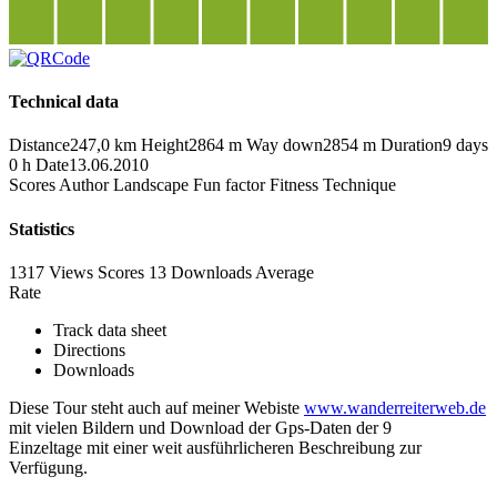
Technical data
Distance
247,0 km
Height
2864 m
Way down
2854 m
Duration
9 days
0 h
Date
13.06.2010
Scores
Author
Landscape
Fun factor
Fitness
Technique
Statistics
1317 Views
Scores
13 Downloads
Average
Rate
Track data sheet
Directions
Downloads
Diese Tour steht auch auf meiner Webiste
www.wanderreiterweb.de
mit vielen Bildern und Download der Gps-Daten der 9
Einzeltage mit einer weit ausführlicheren Beschreibung zur
Verfügung.