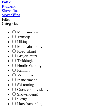
Polski
Русский
Slovenčina
Slovenščina
Filter
Categories
Mountain bike
Transalp
Hiking
Mountain hiking
Road biking
Bicycle tours
Trekkingbike
Nordic Walking
Running
Via ferrata
Inline skating
Ski touring
Cross-country skiing
Snowshoeing
Sledge
Horseback riding