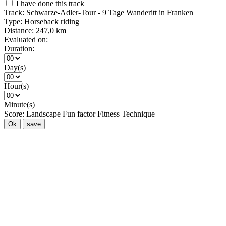
I have done this track
Track:
Schwarze-Adler-Tour - 9 Tage Wanderitt in Franken
Type:
Horseback riding
Distance:
247,0 km
Evaluated on:
Duration:
Day(s)
Hour(s)
Minute(s)
Score:
Landscape
Fun factor
Fitness
Technique
Ok
save