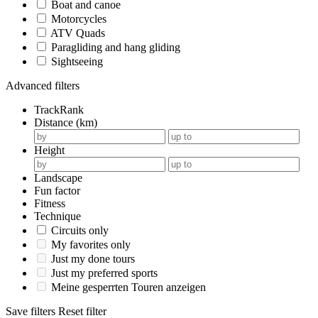
Boat and canoe
Motorcycles
ATV Quads
Paragliding and hang gliding
Sightseeing
Advanced filters
TrackRank
Distance (km)
Height
Landscape
Fun factor
Fitness
Technique
Circuits only
My favorites only
Just my done tours
Just my preferred sports
Meine gesperrten Touren anzeigen
Save filters
Reset filter