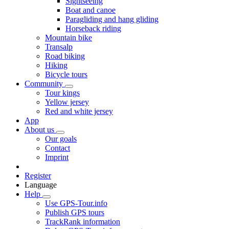
Sightseeing
Boat and canoe
Paragliding and hang gliding
Horseback riding
Mountain bike
Transalp
Road biking
Hiking
Bicycle tours
Community
Tour kings
Yellow jersey
Red and white jersey
App
About us
Our goals
Contact
Imprint
Register
Language
Help
Use GPS-Tour.info
Publish GPS tours
TrackRank information