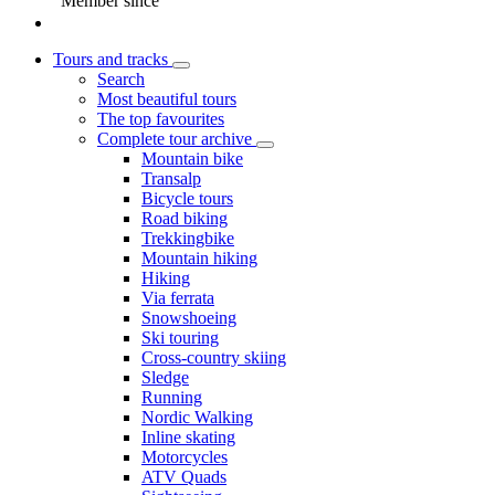
Member since
Tours and tracks
Search
Most beautiful tours
The top favourites
Complete tour archive
Mountain bike
Transalp
Bicycle tours
Road biking
Trekkingbike
Mountain hiking
Hiking
Via ferrata
Snowshoeing
Ski touring
Cross-country skiing
Sledge
Running
Nordic Walking
Inline skating
Motorcycles
ATV Quads