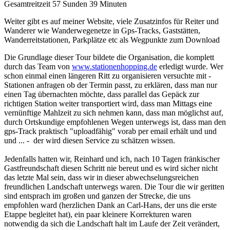
Gesamtreitzeit 57 Sunden 39 Minuten
Weiter gibt es auf meiner Website, viele Zusatzinfos für Reiter und
Wanderer wie Wanderwegenetze in Gps-Tracks, Gaststätten,
Wanderreitstationen, Parkplätze etc als Wegpunkte zum Download
Die Grundlage dieser Tour bildete die Organisation, die komplett
durch das Team von
www.stationenhopping.de
erledigt wurde. Wer
schon einmal einen längeren Ritt zu organisieren versuchte mit -
Stationen anfragen ob der Termin passt, zu erklären, dass man nur
einen Tag übernachten möchte, dass parallel das Gepäck zur
richtigen Station weiter transportiert wird, dass man Mittags eine
vernünftige Mahlzeit zu sich nehmen kann, dass man möglichst auf,
durch Ortskundige empfohlenen Wegen unterwegs ist, dass man den
gps-Track praktisch "uploadfähig" vorab per email erhält und und
und ... - der wird diesen Service zu schätzen wissen.
Jedenfalls hatten wir, Reinhard und ich, nach 10 Tagen fränkischer
Gastfreundschaft diesen Schritt nie bereut und es wird sicher nicht
das letzte Mal sein, dass wir in dieser abwechselungsreichen
freundlichen Landschaft unterwegs waren. Die Tour die wir geritten
sind entsprach im großen und ganzen der Strecke, die uns
empfohlen ward (herzlichen Dank an Carl-Hans, der uns die erste
Etappe begleitet hat), ein paar kleinere Korrekturen waren
notwendig da sich die Landschaft halt im Laufe der Zeit verändert,