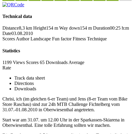
Technical data
Distance
8,3 km
Height
154 m
Way down
154 m
Duration
00:25 h:m
Date
03.08.2010
Scores
Author
Landscape
Fun factor
Fitness
Technique
Statistics
1199 Views
Scores
65 Downloads
Average
Rate
Track data sheet
Directions
Downloads
Chrisi, ich (im gleichen 6-er Team) und Jens (8-er Team vom Bike
Store Raschau) sind zur 24h MTB Challenge Fichtelberg vom
31.07.-01.08.2010 in Oberwiesenthal angetreten.
Start war am 31.07. um 12.00 Uhr in der Sparkassen-Skiarena in
Oberwiesenthal. Eine tolle Erfahrung sollten wir machen.