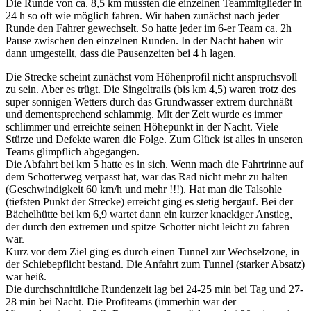
Die Runde von ca. 8,5 km mussten die einzelnen Teammitglieder in
24 h so oft wie möglich fahren. Wir haben zunächst nach jeder
Runde den Fahrer gewechselt. So hatte jeder im 6-er Team ca. 2h
Pause zwischen den einzelnen Runden. In der Nacht haben wir
dann umgestellt, dass die Pausenzeiten bei 4 h lagen.
Die Strecke scheint zunächst vom Höhenprofil nicht anspruchsvoll
zu sein. Aber es trügt. Die Singeltrails (bis km 4,5) waren trotz des
super sonnigen Wetters durch das Grundwasser extrem durchnäßt
und dementsprechend schlammig. Mit der Zeit wurde es immer
schlimmer und erreichte seinen Höhepunkt in der Nacht. Viele
Stürze und Defekte waren die Folge. Zum Glück ist alles in unseren
Teams glimpflich abgegangen.
Die Abfahrt bei km 5 hatte es in sich. Wenn mach die Fahrtrinne auf
dem Schotterweg verpasst hat, war das Rad nicht mehr zu halten
(Geschwindigkeit 60 km/h und mehr !!!). Hat man die Talsohle
(tiefsten Punkt der Strecke) erreicht ging es stetig bergauf. Bei der
Bächelhütte bei km 6,9 wartet dann ein kurzer knackiger Anstieg,
der durch den extremen und spitze Schotter nicht leicht zu fahren
war.
Kurz vor dem Ziel ging es durch einen Tunnel zur Wechselzone, in
der Schiebepflicht bestand. Die Anfahrt zum Tunnel (starker Absatz)
war heiß.
Die durchschnittliche Rundenzeit lag bei 24-25 min bei Tag und 27-
28 min bei Nacht. Die Profiteams (immerhin war der