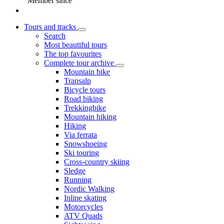
Member since
Tours and tracks
Search
Most beautiful tours
The top favourites
Complete tour archive
Mountain bike
Transalp
Bicycle tours
Road biking
Trekkingbike
Mountain hiking
Hiking
Via ferrata
Snowshoeing
Ski touring
Cross-country skiing
Sledge
Running
Nordic Walking
Inline skating
Motorcycles
ATV Quads