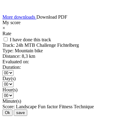
More downloads
Download PDF
My score
×
Rate
I have done this track
Track:
24h MTB Challenge Fichtelberg
Type:
Mountain bike
Distance:
8,3 km
Evaluated on:
Duration:
Day(s)
Hour(s)
Minute(s)
Score:
Landscape
Fun factor
Fitness
Technique
Ok
save