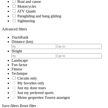
Boat and canoe
Motorcycles
ATV Quads
Paragliding and hang gliding
Sightseeing
Advanced filters
TrackRank
Distance (km)
Height
Landscape
Fun factor
Fitness
Technique
Circuits only
My favorites only
Just my done tours
Just my preferred sports
Meine gesperrten Touren anzeigen
Save filters
Reset filter