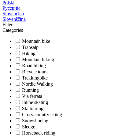
Polski
Русский
Slovenčina
Slovenščina
Filter
Categories
Mountain bike
Transalp
Hiking
Mountain hiking
Road biking
Bicycle tours
Trekkingbike
Nordic Walking
Running
Via ferrata
Inline skating
Ski touring
Cross-country skiing
Snowshoeing
Sledge
Horseback riding