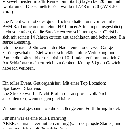
Vizeweltmeister im 24h-Rennen am Start !) lagen bei 20 min und
tw. darunter. Die schnellste Zeit war bei 17:48 min !!! (AVS 30
km/h)
Die Nacht war trotz des guten Lichtes (hatten uns vorher mit ien
B+M Radlampe und mit einer H7 Lancer-Stirnlampe ausgestattet)
nicht so einfach, da die Strecke extrem schlammig war. Chrisi hat
sich mit seinen 14 Jahren extrem gut geschlagen und behauptet. Ein
starke Leistung.
Ich habe nach 2 Stürzen in der Nacht einen oder zwei Gänge
zurückgeschalten. Ziel war es schließlich ohne Verletzung und
Panne die 24h zu biken. Chrisi ist 10 Runden gefahren und ich 7.
An Schlaf war nicht zu reicht zu denken. Knapp 5 kg an Gewicht
habe ich verloren.
Ein tolles Event. Gut organisiert. Mit einer Top Location:
Sparkassen-Skiarena.
Die Strecke war für Nicht-Profis sehr anspruchsvoll. Nicht
auszudenken, wenn es geregnet hätte.
Wir sind mal gespannt, ob die Challenge eine Fortführung findet.
Für uns war es eine tolle Erfahrung.
ABER: Chrisi ist vermutlich zu jung (war der jüngste Starter) und
ich vermutlich zu alt für solche Acts.