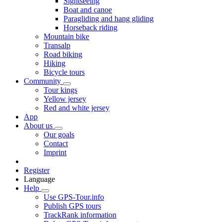
Sightseeing
Boat and canoe
Paragliding and hang gliding
Horseback riding
Mountain bike
Transalp
Road biking
Hiking
Bicycle tours
Community
Tour kings
Yellow jersey
Red and white jersey
App
About us
Our goals
Contact
Imprint
Register
Language
Help
Use GPS-Tour.info
Publish GPS tours
TrackRank information