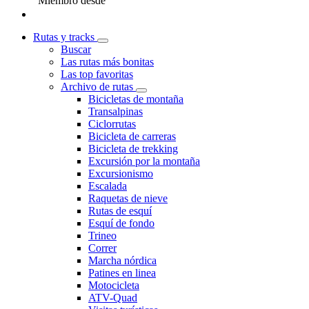
Miembro desde
Rutas y tracks
Buscar
Las rutas más bonitas
Las top favoritas
Archivo de rutas
Bicicletas de montaña
Transalpinas
Ciclorrutas
Bicicleta de carreras
Bicicleta de trekking
Excursión por la montaña
Excursionismo
Escalada
Raquetas de nieve
Rutas de esquí
Esquí de fondo
Trineo
Correr
Marcha nórdica
Patines en linea
Motocicleta
ATV-Quad