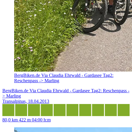
BergBiken.de Via Claudia Ehrwald - Gardasee Tag2:
Reschenpass -> Marling
BergBiken.de Via Claudia Ehrwald - Gardasee Tag2: Reschenpass -
> Marling
Transalpinas, 18.04.2013
80,0 km
422 m
04:00 h:m