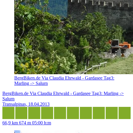
BergBiken.de Via Claudia Ehrwald - Gardasee Tag3:
Marling -> Salurn
BergBiken.de Via Claudia Ehrwald - Gardasee Tag3: Marling ->
Salurn
Transalpinas, 18.04.2013
66,9 km
674 m
05:00 h:m