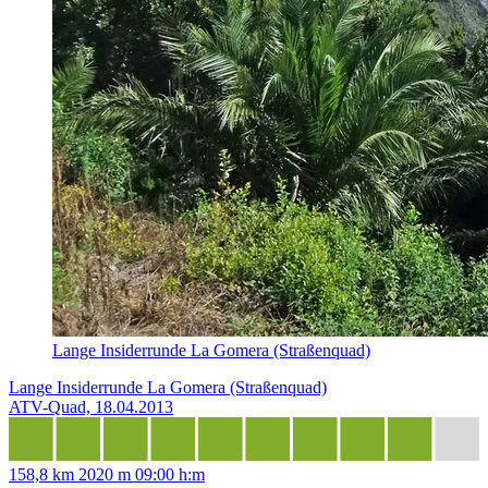
Lange Insiderrunde La Gomera (Straßenquad)
Lange Insiderrunde La Gomera (Straßenquad)
ATV-Quad, 18.04.2013
158,8 km
2020 m
09:00 h:m