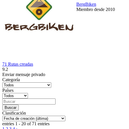
BergBiken
Miembro desde 2010
71 Rutas creadas
9.2
Enviar mensaje privado
Categoría
Países
Clasificación
entries 1 - 20 of 71 entries
1
2
3
4
›