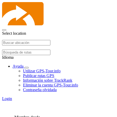
Select location
Idioma
Ayuda
Utilizar GPS-Tour.info
Publicar rutas GPS
Información sobre TrackRank
Eliminar la cuenta GPS-Tour.info
Contraseña olvidada
Login