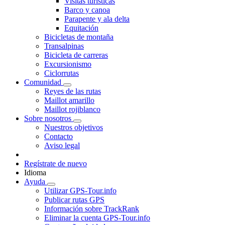
Visitas turísticas
Barco y canoa
Parapente y ala delta
Equitación
Bicicletas de montaña
Transalpinas
Bicicleta de carreras
Excursionismo
Ciclorrutas
Comunidad
Reyes de las rutas
Maillot amarillo
Maillot rojiblanco
Sobre nosotros
Nuestros objetivos
Contacto
Aviso legal
Regístrate de nuevo
Idioma
Ayuda
Utilizar GPS-Tour.info
Publicar rutas GPS
Información sobre TrackRank
Eliminar la cuenta GPS-Tour.info