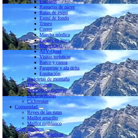
Escalada
Raquetas de nieve
Rutas de esquí
Esquí de fondo
Trineo
Correr
Marcha nórdica
Patines en linea
Motocicleta
ATV-Quad
Visitas turísticas
Barco y canoa
Parapente y ala delta
Equitación
Bicicletas de montaña
Transalpinas
Bicicleta de carreras
Excursionismo
Ciclorrutas
Comunidad
Reyes de las rutas
Maillot amarillo
Maillot rojiblanco
Sobre nosotros
Nuestros objetivos