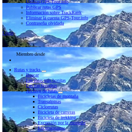
Utilizar GPS-Tour.info
Publicar rutas GPS
Información sobre TrackRank
Eliminar la cuenta GPS-Tour.info
Contraseña olvidada
Login
Miembro desde
Rutas y tracks
Buscar
Las rutas más bonitas
Las top favoritas
Archivo de rutas
Bicicletas de montaña
Transalpinas
Ciclorrutas
Bicicleta de carreras
Bicicleta de trekking
Excursión por la montaña
Excursionismo