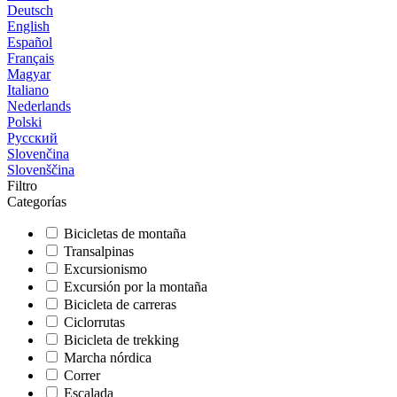
Deutsch
English
Español
Français
Magyar
Italiano
Nederlands
Polski
Русский
Slovenčina
Slovenščina
Filtro
Categorías
Bicicletas de montaña
Transalpinas
Excursionismo
Excursión por la montaña
Bicicleta de carreras
Ciclorrutas
Bicicleta de trekking
Marcha nórdica
Correr
Escalada