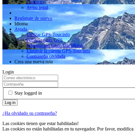
Contacto
Aviso legal
Regístrate de nuevo
Idioma
Ayuda
Utilizar GPS-Tour.info
Publicar rutas GPS
Información sobre TrackRank
Eliminar la cuenta GPS-Tour.info
Contraseña olvidada
Crea una nueva ruta
Login
Stay logged in
¿Ha olvidado su contraseña?
Las cookies tienen que estar habilitadas!
Las cookies no están habilitadas en tu navegador. Por favor, modifica 