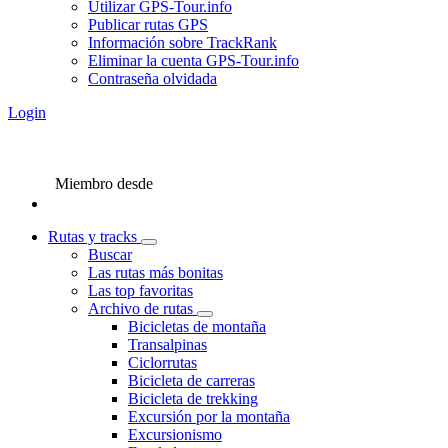
Utilizar GPS-Tour.info
Publicar rutas GPS
Información sobre TrackRank
Eliminar la cuenta GPS-Tour.info
Contraseña olvidada
Login
Miembro desde
Rutas y tracks
Buscar
Las rutas más bonitas
Las top favoritas
Archivo de rutas
Bicicletas de montaña
Transalpinas
Ciclorrutas
Bicicleta de carreras
Bicicleta de trekking
Excursión por la montaña
Excursionismo