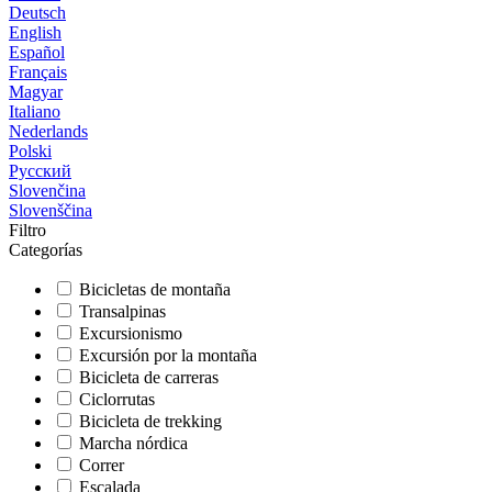
Deutsch
English
Español
Français
Magyar
Italiano
Nederlands
Polski
Русский
Slovenčina
Slovenščina
Filtro
Categorías
Bicicletas de montaña
Transalpinas
Excursionismo
Excursión por la montaña
Bicicleta de carreras
Ciclorrutas
Bicicleta de trekking
Marcha nórdica
Correr
Escalada