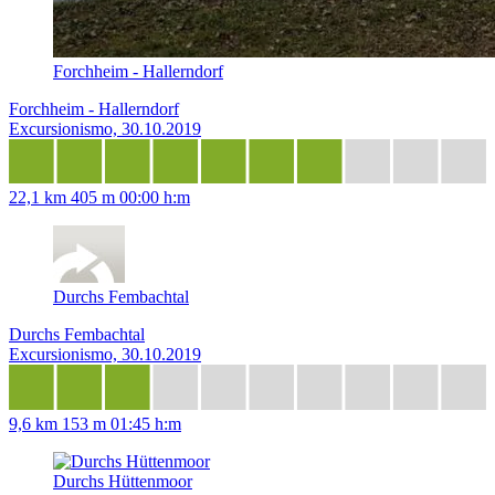
Forchheim - Hallerndorf
Forchheim - Hallerndorf
Excursionismo, 30.10.2019
22,1 km
405 m
00:00 h:m
Durchs Fembachtal
Durchs Fembachtal
Excursionismo, 30.10.2019
9,6 km
153 m
01:45 h:m
Durchs Hüttenmoor