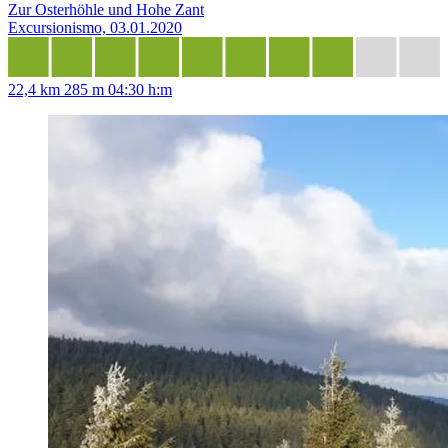
Zur Osterhöhle und Hohe Zant
Excursionismo, 03.01.2020
22,4 km
285 m
04:30 h:m