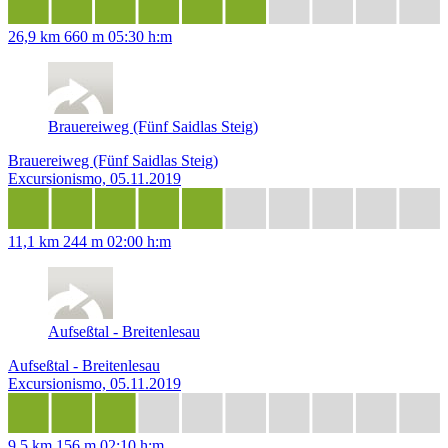
26,9 km
660 m
05:30 h:m
Brauereiweg (Fünf Saidlas Steig)
Brauereiweg (Fünf Saidlas Steig)
Excursionismo, 05.11.2019
11,1 km
244 m
02:00 h:m
Aufseßtal - Breitenlesau
Aufseßtal - Breitenlesau
Excursionismo, 05.11.2019
9,5 km
156 m
02:10 h:m