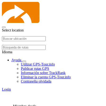
Select location
Idioma
Ayuda
Utilizar GPS-Tour.info
Publicar rutas GPS
Información sobre TrackRank
Eliminar la cuenta GPS-Tour.info
Contraseña olvidada
Login