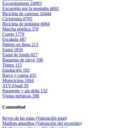
Excursionismo
24993
Excursión por la montaña
4692
Bicicleta de carreras
10444
Ciclorrutas
8765
Bicicleta de trekking
6084
Marcha nórdica
370
Correr
1779
Escalada
487
Patines en linea
213
Esquí
1856
Esquí de fondo
827
Raquetas de nieve
590
Trineo
115
Equitación
182
Barco y canoa
435
Motocicleta
1094
ATV-Quad
59
Parapente y ala delta
132
Visitas turísticas
398
Comunidad
Reyes de las rutas (Valoración total)
Maillots amarillos (Valoración del recorrido)