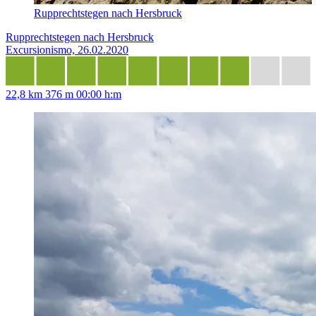
Rupprechtstegen nach Hersbruck
Rupprechtstegen nach Hersbruck
Excursionismo, 26.02.2020
22,8 km
376 m
00:00 h:m