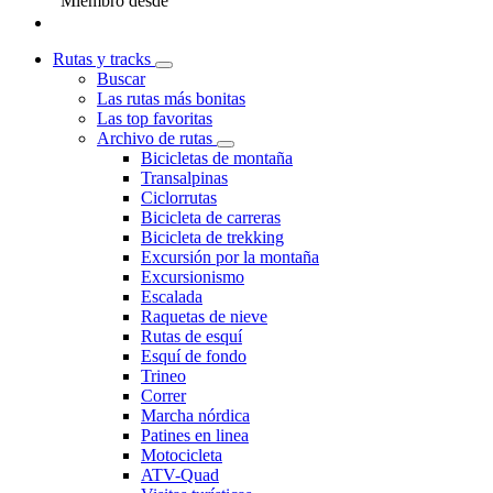
Miembro desde
Rutas y tracks
Buscar
Las rutas más bonitas
Las top favoritas
Archivo de rutas
Bicicletas de montaña
Transalpinas
Ciclorrutas
Bicicleta de carreras
Bicicleta de trekking
Excursión por la montaña
Excursionismo
Escalada
Raquetas de nieve
Rutas de esquí
Esquí de fondo
Trineo
Correr
Marcha nórdica
Patines en linea
Motocicleta
ATV-Quad