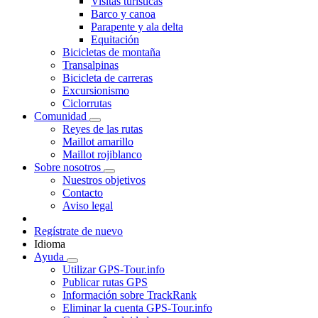
Visitas turísticas
Barco y canoa
Parapente y ala delta
Equitación
Bicicletas de montaña
Transalpinas
Bicicleta de carreras
Excursionismo
Ciclorrutas
Comunidad
Reyes de las rutas
Maillot amarillo
Maillot rojiblanco
Sobre nosotros
Nuestros objetivos
Contacto
Aviso legal
Regístrate de nuevo
Idioma
Ayuda
Utilizar GPS-Tour.info
Publicar rutas GPS
Información sobre TrackRank
Eliminar la cuenta GPS-Tour.info