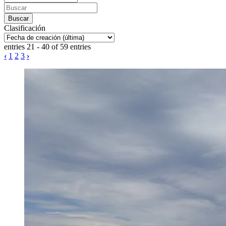
Clasificación
entries 21 - 40 of 59 entries
‹
1
2
3
›