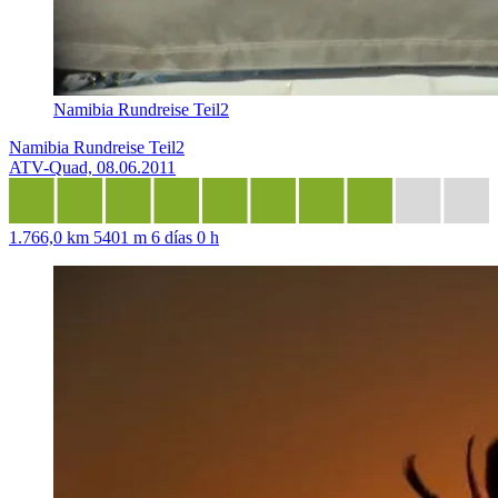
Namibia Rundreise Teil2
Namibia Rundreise Teil2
ATV-Quad, 08.06.2011
1.766,0 km
5401 m
6 días 0 h