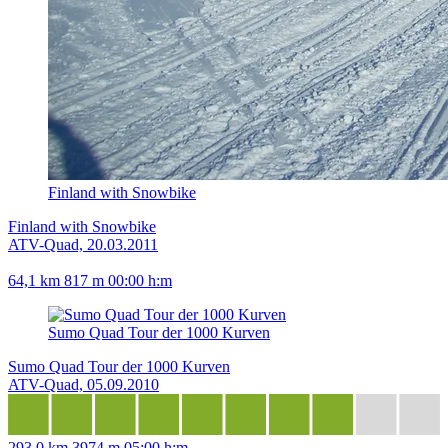
Finland with Snowbike
Finland with Snowbike
ATV-Quad, 20.03.2011
64,1 km
817 m
00:00 h:m
Sumo Quad Tour der 1000 Kurven
Sumo Quad Tour der 1000 Kurven
ATV-Quad, 05.09.2010
293,0 km
3974 m
05:00 h:m