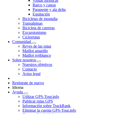
Visitas turísticas
Barco y canoa
Parapente y ala delta
Equitación
Bicicletas de montaña
Transalpinas
Bicicleta de carreras
Excursionismo
Ciclorrutas
Comunidad
Reyes de las rutas
Maillot amarillo
Maillot rojiblanco
Sobre nosotros
Nuestros objetivos
Contacto
Aviso legal
Regístrate de nuevo
Idioma
Ayuda
Utilizar GPS-Tour.info
Publicar rutas GPS
Información sobre TrackRank
Eliminar la cuenta GPS-Tour.info