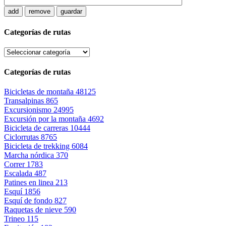
add
remove
guardar
Categorías de rutas
Categorías de rutas
Bicicletas de montaña
48125
Transalpinas
865
Excursionismo
24995
Excursión por la montaña
4692
Bicicleta de carreras
10444
Ciclorrutas
8765
Bicicleta de trekking
6084
Marcha nórdica
370
Correr
1783
Escalada
487
Patines en linea
213
Esquí
1856
Esquí de fondo
827
Raquetas de nieve
590
Trineo
115