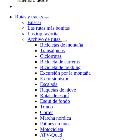
Miembro desde
Rutas y tracks
Buscar
Las rutas más bonitas
Las top favoritas
Archivo de rutas
Bicicletas de montaña
Transalpinas
Ciclorrutas
Bicicleta de carreras
Bicicleta de trekking
Excursión por la montaña
Excursionismo
Escalada
Raquetas de nieve
Rutas de esquí
Esquí de fondo
Trineo
Correr
Marcha nórdica
Patines en linea
Motocicleta
ATV-Quad