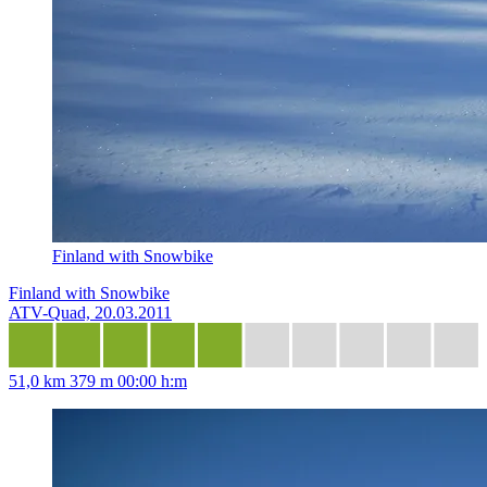
Finland with Snowbike
Finland with Snowbike
ATV-Quad, 20.03.2011
51,0 km
379 m
00:00 h:m