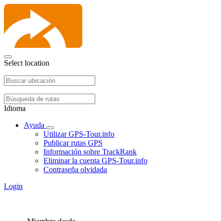
Select location
Idioma
Ayuda
Utilizar GPS-Tour.info
Publicar rutas GPS
Información sobre TrackRank
Eliminar la cuenta GPS-Tour.info
Contraseña olvidada
Login