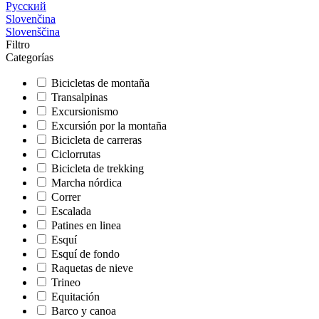
Русский
Slovenčina
Slovenščina
Filtro
Categorías
Bicicletas de montaña
Transalpinas
Excursionismo
Excursión por la montaña
Bicicleta de carreras
Ciclorrutas
Bicicleta de trekking
Marcha nórdica
Correr
Escalada
Patines en linea
Esquí
Esquí de fondo
Raquetas de nieve
Trineo
Equitación
Barco y canoa