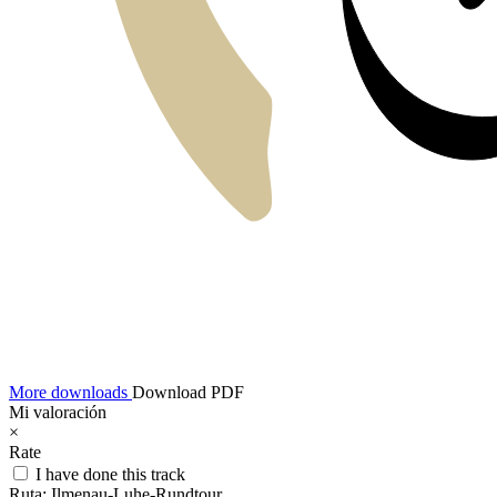
More downloads
Download PDF
Mi valoración
×
Rate
I have done this track
Ruta:
Ilmenau-Luhe-Rundtour