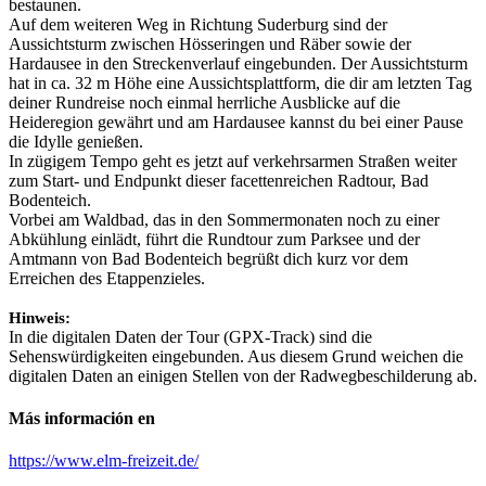
bestaunen.
Auf dem weiteren Weg in Richtung Suderburg sind der
Aussichtsturm zwischen Hösseringen und Räber sowie der
Hardausee in den Streckenverlauf eingebunden. Der Aussichtsturm
hat in ca. 32 m Höhe eine Aussichtsplattform, die dir am letzten Tag
deiner Rundreise noch einmal herrliche Ausblicke auf die
Heideregion gewährt und am Hardausee kannst du bei einer Pause
die Idylle genießen.
In zügigem Tempo geht es jetzt auf verkehrsarmen Straßen weiter
zum Start- und Endpunkt dieser facettenreichen Radtour, Bad
Bodenteich.
Vorbei am Waldbad, das in den Sommermonaten noch zu einer
Abkühlung einlädt, führt die Rundtour zum Parksee und der
Amtmann von Bad Bodenteich begrüßt dich kurz vor dem
Erreichen des Etappenzieles.
Hinweis:
In die digitalen Daten der Tour (GPX-Track) sind die
Sehenswürdigkeiten eingebunden. Aus diesem Grund weichen die
digitalen Daten an einigen Stellen von der Radwegbeschilderung ab.
Más información en
https://www.elm-freizeit.de/