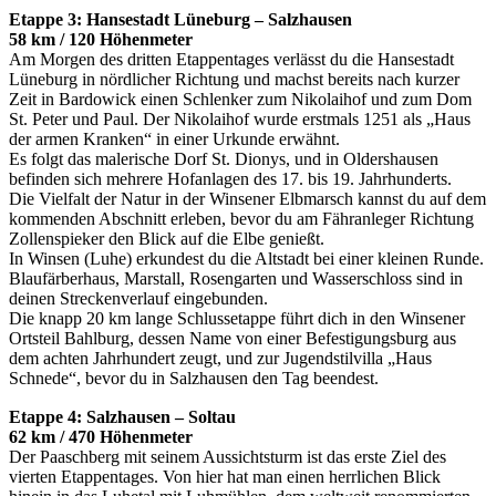
Etappe 3: Hansestadt Lüneburg – Salzhausen
58 km / 120 Höhenmeter
Am Morgen des dritten Etappentages verlässt du die Hansestadt
Lüneburg in nördlicher Richtung und machst bereits nach kurzer
Zeit in Bardowick einen Schlenker zum Nikolaihof und zum Dom
St. Peter und Paul. Der Nikolaihof wurde erstmals 1251 als „Haus
der armen Kranken“ in einer Urkunde erwähnt.
Es folgt das malerische Dorf St. Dionys, und in Oldershausen
befinden sich mehrere Hofanlagen des 17. bis 19. Jahrhunderts.
Die Vielfalt der Natur in der Winsener Elbmarsch kannst du auf dem
kommenden Abschnitt erleben, bevor du am Fähranleger Richtung
Zollenspieker den Blick auf die Elbe genießt.
In Winsen (Luhe) erkundest du die Altstadt bei einer kleinen Runde.
Blaufärberhaus, Marstall, Rosengarten und Wasserschloss sind in
deinen Streckenverlauf eingebunden.
Die knapp 20 km lange Schlussetappe führt dich in den Winsener
Ortsteil Bahlburg, dessen Name von einer Befestigungsburg aus
dem achten Jahrhundert zeugt, und zur Jugendstilvilla „Haus
Schnede“, bevor du in Salzhausen den Tag beendest.
Etappe 4: Salzhausen – Soltau
62 km / 470 Höhenmeter
Der Paaschberg mit seinem Aussichtsturm ist das erste Ziel des
vierten Etappentages. Von hier hat man einen herrlichen Blick