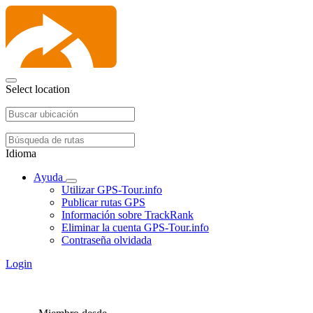
Select location
Idioma
Ayuda
Utilizar GPS-Tour.info
Publicar rutas GPS
Información sobre TrackRank
Eliminar la cuenta GPS-Tour.info
Contraseña olvidada
Login