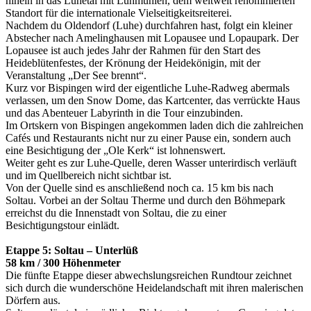
hinein in das Luhetal mit Luhmühlen, dem weltweit renommierten
Standort für die internationale Vielseitigkeitsreiterei.
Nachdem du Oldendorf (Luhe) durchfahren hast, folgt ein kleiner
Abstecher nach Amelinghausen mit Lopausee und Lopaupark. Der
Lopausee ist auch jedes Jahr der Rahmen für den Start des
Heideblütenfestes, der Krönung der Heidekönigin, mit der
Veranstaltung „Der See brennt“.
Kurz vor Bispingen wird der eigentliche Luhe-Radweg abermals
verlassen, um den Snow Dome, das Kartcenter, das verrückte Haus
und das Abenteuer Labyrinth in die Tour einzubinden.
Im Ortskern von Bispingen angekommen laden dich die zahlreichen
Cafés und Restaurants nicht nur zu einer Pause ein, sondern auch
eine Besichtigung der „Ole Kerk“ ist lohnenswert.
Weiter geht es zur Luhe-Quelle, deren Wasser unterirdisch verläuft
und im Quellbereich nicht sichtbar ist.
Von der Quelle sind es anschließend noch ca. 15 km bis nach
Soltau. Vorbei an der Soltau Therme und durch den Böhmepark
erreichst du die Innenstadt von Soltau, die zu einer
Besichtigungstour einlädt.
Etappe 5: Soltau – Unterlüß
58 km / 300 Höhenmeter
Die fünfte Etappe dieser abwechslungsreichen Rundtour zeichnet
sich durch die wunderschöne Heidelandschaft mit ihren malerischen
Dörfern aus.