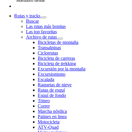
Miembro desde
Rutas y tracks
Buscar
Las rutas más bonitas
Las top favoritas
Archivo de rutas
Bicicletas de montaña
Transalpinas
Ciclorrutas
Bicicleta de carreras
Bicicleta de trekking
Excursión por la montaña
Excursionismo
Escalada
Raquetas de nieve
Rutas de esquí
Esquí de fondo
Trineo
Correr
Marcha nórdica
Patines en linea
Motocicleta
ATV-Quad