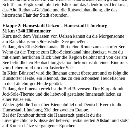
Schiff“ an. Ergänzend lohnt ein Blick auf das Ulenkörper-Denkmal,
das Alte Rathaus-Gebäude und die Ratsweinhandlung, die das
historische Flair der Stadt abrunden.
Etappe 2: Hansestadt Uelzen – Hansestadt Lüneburg
51 km / 240 Höhenmeter
Kurz nach dem Verlassen von Uelzen kannst du die Morgensonne
am Rauchhaus am Oldenstädter See genießen.
Entlang des Elbe-Seitenkanals führt deine Route zum Jastorfer See.
Wenn du die Treppe zum Elbe-Seitenkanal hinaufsteigst, wirst du
mit einem herrlichen Blick über die Region belohnt und von der am
See befindlichen Beobachtungsstation bekommst du einen Eindruck
vom Leben rund um den Jastorfer See.
In Klein Bünstorf wird die Ilmenau erneut überquert und es folgt die
Bünstorfer Heide, ein Kleinod, das zu den schönsten Heideflächen
in der Lüneburger Heide gehört.
Entlang der Ilmenau erreichst du Bad Bevensen. Der Kurpark mit
Jod-Sole-Therme und die liebevoll gestaltete Innenstadt laden zu
einer Pause ein.
Weiter geht die Tour über Bienenbüttel und Deutsch Evern in die
Hansestadt Lüneburg, Ziel der zweiten Etappe.
Bei der Rundtour durch die Hansestadt genießt du die
unvergleichliche Kulisse der liebevoll restaurierten Altstadt und stößt
auf Kunstschätze vergangener Epochen.