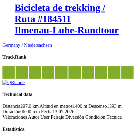
Bicicleta de trekking /
Ruta #184511
Ilmenau-Luhe-Rundtour
Germany
/
Niedersachsen
TrackRank
Technical data
Distancia
297,0 km
Altitud en metros
1400 m
Descenso
1393 m
Duración
06:00 h:m
Fecha
13.05.2026
Valoraciones
Autor
User
Paisaje
Diversión
Condición
Técnica
Estadística