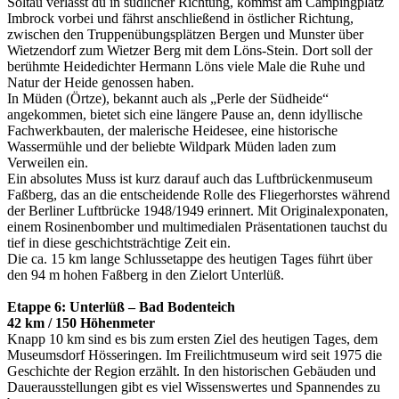
Soltau verlässt du in südlicher Richtung, kommst am Campingplatz
Imbrock vorbei und fährst anschließend in östlicher Richtung,
zwischen den Truppenübungsplätzen Bergen und Munster über
Wietzendorf zum Wietzer Berg mit dem Löns-Stein. Dort soll der
berühmte Heidedichter Hermann Löns viele Male die Ruhe und
Natur der Heide genossen haben.
In Müden (Örtze), bekannt auch als „Perle der Südheide“
angekommen, bietet sich eine längere Pause an, denn idyllische
Fachwerkbauten, der malerische Heidesee, eine historische
Wassermühle und der beliebte Wildpark Müden laden zum
Verweilen ein.
Ein absolutes Muss ist kurz darauf auch das Luftbrückenmuseum
Faßberg, das an die entscheidende Rolle des Fliegerhorstes während
der Berliner Luftbrücke 1948/1949 erinnert. Mit Originalexponaten,
einem Rosinenbomber und multimedialen Präsentationen tauchst du
tief in diese geschichtsträchtige Zeit ein.
Die ca. 15 km lange Schlussetappe des heutigen Tages führt über
den 94 m hohen Faßberg in den Zielort Unterlüß.
Etappe 6: Unterlüß – Bad Bodenteich
42 km / 150 Höhenmeter
Knapp 10 km sind es bis zum ersten Ziel des heutigen Tages, dem
Museumsdorf Hösseringen. Im Freilichtmuseum wird seit 1975 die
Geschichte der Region erzählt. In den historischen Gebäuden und
Dauerausstellungen gibt es viel Wissenswertes und Spannendes zu