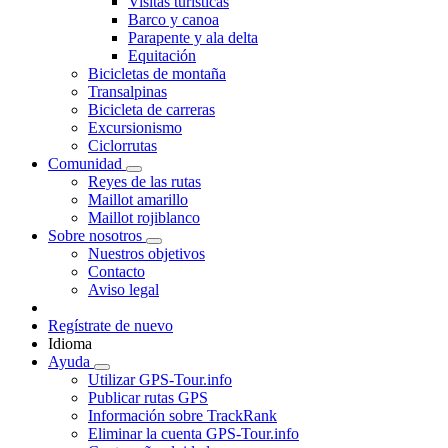
Visitas turísticas
Barco y canoa
Parapente y ala delta
Equitación
Bicicletas de montaña
Transalpinas
Bicicleta de carreras
Excursionismo
Ciclorrutas
Comunidad
Reyes de las rutas
Maillot amarillo
Maillot rojiblanco
Sobre nosotros
Nuestros objetivos
Contacto
Aviso legal
Regístrate de nuevo
Idioma
Ayuda
Utilizar GPS-Tour.info
Publicar rutas GPS
Información sobre TrackRank
Eliminar la cuenta GPS-Tour.info