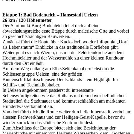
Etappe 1: Bad Bodenteich – Hansestadt Uelzen
26 km / 120 Höhenmeter
Der Startpunkt Burg Bodenteich leitet dich auf eine
abwechslungsreiche erste Etappe durch malerische Orte und vorbei
an geschichtsträchtigen Bauwerken.
Zunächst führt die Route über Kucksdorf, wo der Infopunkt „Dorf
als Lebensraum“ Einblicke in das traditionelle Dorfleben gibt.
Weiter geht es nach Wieren, das mit der Feldsteinkirche aus dem
Hochmittelalter und der Wassermühle zu einer kleinen Rundtour
durch den Ort einlädt.
Auf dem Weg entlang am Elbe-Seitenkanal erreichst du die
Schleusengruppe Uelzen, eine der größten
Binnenschifffahrtsschleusen Deutschlands – ein Highlight für
Schiffs- und Technikliebhaber.
In Uelzen angekommen passierst du interessante
Sehenswürdigkeiten wie das Rathaus mit dem davor befindlichen
Stadtrelief, die Stadtmauer und kommst schließlich am markanten
Hundertwasserbahnhof an.
Von dort führt dich die Route weiter durch die Innenstadt, vorbei am
ältesten Fachwerkhaus und zur Heiligen-Geist-Kapelle, bevor du
wieder zurück in das städtische Zentrum findest.
Zum Abschluss der Etappe bietet sich eine Besichtigung der
Marienkirche mit einem von Uelzens Wahrzeichen, dem „Goldenen