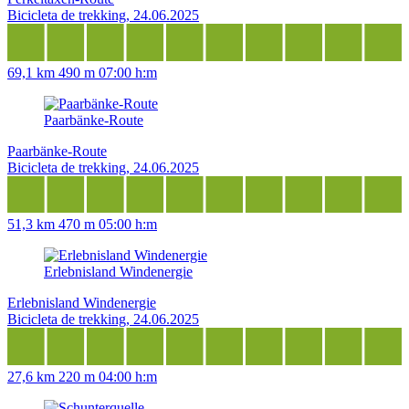
Bicicleta de trekking, 24.06.2025
69,1 km
490 m
07:00 h:m
Paarbänke-Route
Paarbänke-Route
Bicicleta de trekking, 24.06.2025
51,3 km
470 m
05:00 h:m
Erlebnisland Windenergie
Erlebnisland Windenergie
Bicicleta de trekking, 24.06.2025
27,6 km
220 m
04:00 h:m