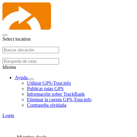
Select location
Idioma
Ayuda
Utilizar GPS-Tour.info
Publicar rutas GPS
Información sobre TrackRank
Eliminar la cuenta GPS-Tour.info
Contraseña olvidada
Login