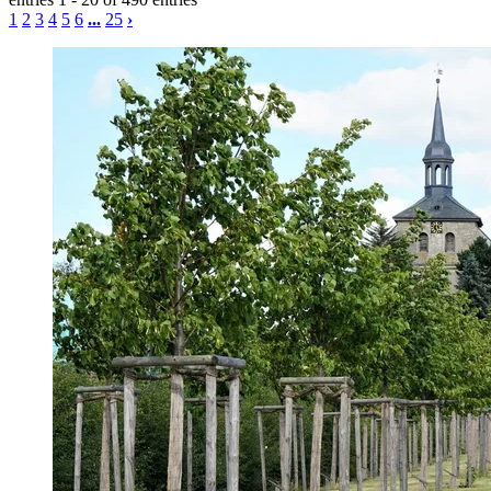
1
2
3
4
5
6
...
25
›