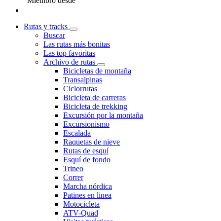
Miembro desde
Rutas y tracks
Buscar
Las rutas más bonitas
Las top favoritas
Archivo de rutas
Bicicletas de montaña
Transalpinas
Ciclorrutas
Bicicleta de carreras
Bicicleta de trekking
Excursión por la montaña
Excursionismo
Escalada
Raquetas de nieve
Rutas de esquí
Esquí de fondo
Trineo
Correr
Marcha nórdica
Patines en linea
Motocicleta
ATV-Quad