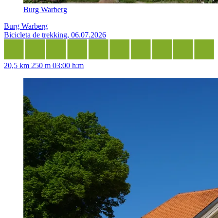
Burg Warberg
Burg Warberg
Bicicleta de trekking, 06.07.2026
20,5 km
250 m
03:00 h:m