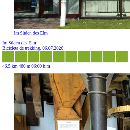
Im Süden des Elm
Im Süden des Elm
Bicicleta de trekking, 06.07.2026
46,5 km
480 m
06:00 h:m