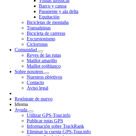
Visitas turísticas
Barco y canoa
Parapente y ala delta
Equitación
Bicicletas de montaña
Transalpinas
Bicicleta de carreras
Excursionismo
Ciclorrutas
Comunidad
Reyes de las rutas
Maillot amarillo
Maillot rojiblanco
Sobre nosotros
Nuestros objetivos
Contacto
Aviso legal
Regístrate de nuevo
Idioma
Ayuda
Utilizar GPS-Tour.info
Publicar rutas GPS
Información sobre TrackRank
Eliminar la cuenta GPS-Tour.info