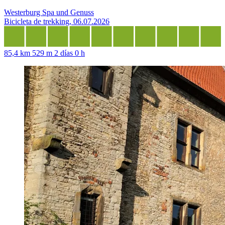
Westerburg Spa und Genuss
Bicicleta de trekking, 06.07.2026
85,4 km
529 m
2 días 0 h