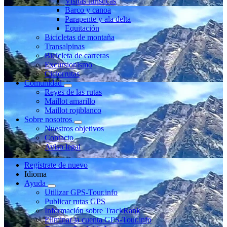
Visitas turísticas
Barco y canoa
Parapente y ala delta
Equitación
Bicicletas de montaña
Transalpinas
Bicicleta de carreras
Excursionismo
Ciclorrutas
Comunidad
Reyes de las rutas
Maillot amarillo
Maillot rojiblanco
Sobre nosotros
Nuestros objetivos
Contacto
Aviso legal
Regístrate de nuevo
Idioma
Ayuda
Utilizar GPS-Tour.info
Publicar rutas GPS
Información sobre TrackRank
Eliminar la cuenta GPS-Tour.info