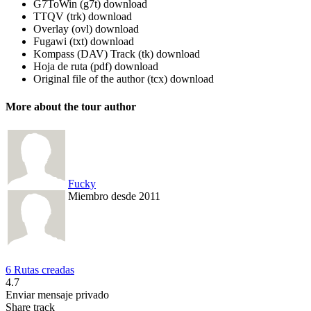
G7ToWin (g7t)
download
TTQV (trk)
download
Overlay (ovl)
download
Fugawi (txt)
download
Kompass (DAV) Track (tk)
download
Hoja de ruta (pdf)
download
Original file of the author (tcx)
download
More about the tour author
Fucky
Miembro desde 2011
6 Rutas creadas
4.7
Enviar mensaje privado
Share track