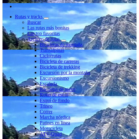
Miembro desde
Rutas y tracks
Buscar
Las rutas más bonitas
Las top favoritas
Archivo de rutas
Bicicletas de montaña
Transalpinas
Ciclorrutas
Bicicleta de carreras
Bicicleta de trekking
Excursión por la montaña
Excursionismo
Escalada
Raquetas de nieve
Rutas de esquí
Esquí de fondo
Trineo
Correr
Marcha nórdica
Patines en linea
Motocicleta
ATV-Quad