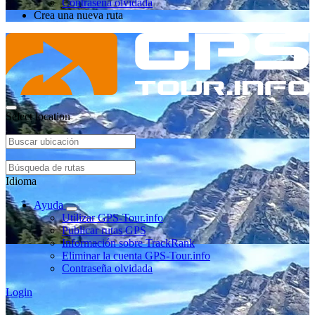
Contraseña olvidada
Crea una nueva ruta
Select location
Idioma
Ayuda
Utilizar GPS-Tour.info
Publicar rutas GPS
Información sobre TrackRank
Eliminar la cuenta GPS-Tour.info
Contraseña olvidada
Login