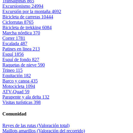
Transalpinas
865
Excursionismo
24994
Excursión por la montaña
4692
Bicicleta de carreras
10444
Ciclorrutas
8765
Bicicleta de trekking
6084
Marcha nórdica
370
Correr
1781
Escalada
487
Patines en linea
213
Esquí
1856
Esquí de fondo
827
Raquetas de nieve
590
Trineo
115
Equitación
182
Barco y canoa
435
Motocicleta
1094
ATV-Quad
59
Parapente y ala delta
132
Visitas turísticas
398
Comunidad
Reyes de las rutas (Valoración total)
Maillots amarillos (Valoración del recorrido)