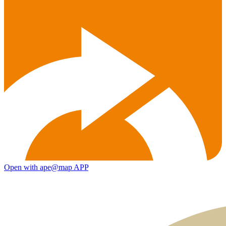
Open with ape@map APP