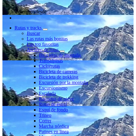
Miembro desde
Rutas y tracks
Buscar
Las rutas más bonitas
Las top favoritas
Archivo de rutas
Bicicletas de montaña
Transalpinas
Ciclorrutas
Bicicleta de carreras
Bicicleta de trekking
Excursión por la montaña
Excursionismo
Escalada
Raquetas de nieve
Rutas de esquí
Esquí de fondo
Trineo
Correr
Marcha nórdica
Patines en linea