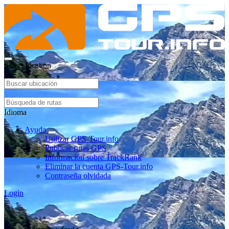
Select location
Idioma
Ayuda
Utilizar GPS-Tour.info
Publicar rutas GPS
Información sobre TrackRank
Eliminar la cuenta GPS-Tour.info
Contraseña olvidada
Login