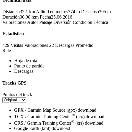
Technical data
Distancia
37,1 km
Altitud en metros
374 m
Descenso
395 m
Duración
00:00 h:m
Fecha
25.06.2016
Valoraciones
Autor
Paisaje
Diversión
Condición
Técnica
Estadística
429 Visitas
Valoraciones
22 Descargas
Promedio
Rate
Hoja de ruta
Punto de partida
Descargas
Tracks GPS
Puntos del track
GPX / Garmin Map Source (gpx)
download
®
TCX / Garmin Training Center
(tcx)
download
®
CRS / Garmin Training Center
(crs)
download
Google Earth (kml)
download