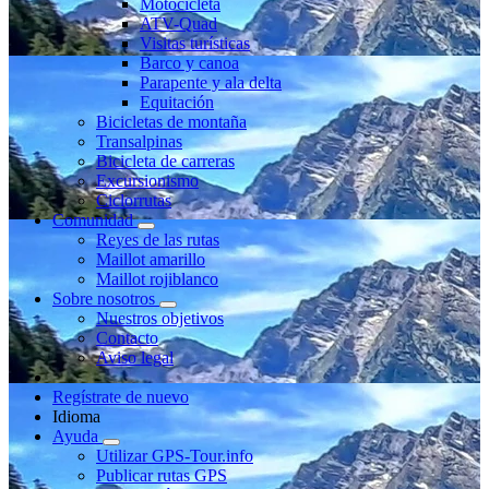
Motocicleta
ATV-Quad
Visitas turísticas
Barco y canoa
Parapente y ala delta
Equitación
Bicicletas de montaña
Transalpinas
Bicicleta de carreras
Excursionismo
Ciclorrutas
Comunidad
Reyes de las rutas
Maillot amarillo
Maillot rojiblanco
Sobre nosotros
Nuestros objetivos
Contacto
Aviso legal
Regístrate de nuevo
Idioma
Ayuda
Utilizar GPS-Tour.info
Publicar rutas GPS