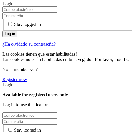
Login
Stay logged in
¿Ha olvidado su contraseña?
Las cookies tienen que estar habilitadas!
Las cookies no están habilitadas en tu navegador. Por favor, modifica 
Not a member yet?
Register now
Login
Available for registred users only
Log in to use this feature.
Stay logged in