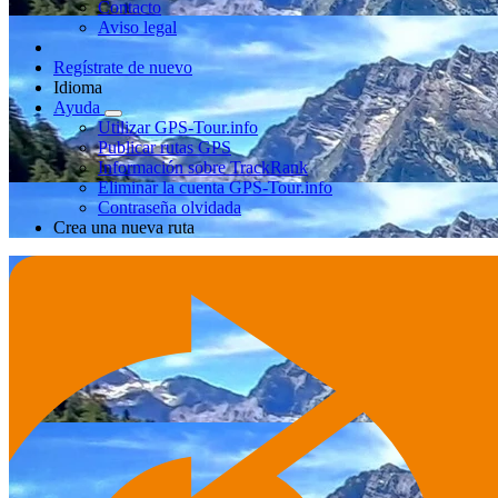
Contacto
Aviso legal
Regístrate de nuevo
Idioma
Ayuda
Utilizar GPS-Tour.info
Publicar rutas GPS
Información sobre TrackRank
Eliminar la cuenta GPS-Tour.info
Contraseña olvidada
Crea una nueva ruta