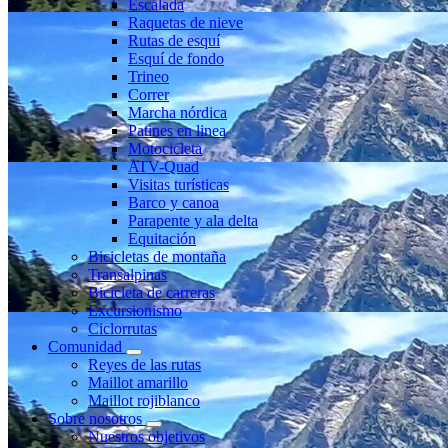
Escalada
Raquetas de nieve
Rutas de esquí
Esquí de fondo
Trineo
Correr
Marcha nórdica
Patines en linea
Motocicleta
ATV-Quad
Visitas turísticas
Barco y canoa
Parapente y ala delta
Equitación
Bicicletas de montaña
Transalpinas
Bicicleta de carreras
Excursionismo
Ciclorrutas
Comunidad
Reyes de las rutas
Maillot amarillo
Maillot rojiblanco
Sobre nosotros
Nuestros objetivos