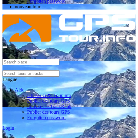
Forgotten password
nouveau tour
Select location
Langue
Aide
Utiliser GPS-Tour.info
Publier des tours GPS
Infos sur le TrackRank
Publier des tours GPS
Forgotten password
Login