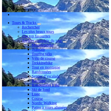
Member since
Tours & Tracks
Rechercher
Les plus beaux tours
The top favourites
Archive complète du tour
Mountainbike
Transalp
Touring vélo
Vélo de course
Trekkingbike
Tour en montagne
Randonnées
Sentier d’escalade
Raquette
Randonnées à ski
Ski de fond
Luge
Course
Nordic Walking
Patins à roues alignées