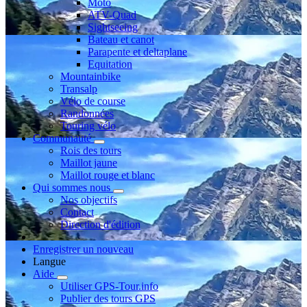
Moto
ATV-Quad
Sightseeing
Bateau et canot
Parapente et deltaplane
Equitation
Mountainbike
Transalp
Vélo de course
Randonnées
Touring vélo
Communauté
Rois des tours
Maillot jaune
Maillot rouge et blanc
Qui sommes nous
Nos objectifs
Contact
Direction d'édition
Enregistrer un nouveau
Langue
Aide
Utiliser GPS-Tour.info
Publier des tours GPS