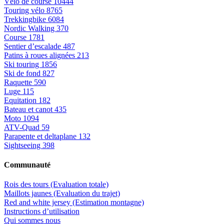
Vélo de course
10444
Touring vélo
8765
Trekkingbike
6084
Nordic Walking
370
Course
1781
Sentier d’escalade
487
Patins à roues alignées
213
Ski touring
1856
Ski de fond
827
Raquette
590
Luge
115
Equitation
182
Bateau et canot
435
Moto
1094
ATV-Quad
59
Parapente et deltaplane
132
Sightseeing
398
Communauté
Rois des tours (Evaluation totale)
Maillots jaunes (Evaluation du trajet)
Red and white jersey (Estimation montagne)
Instructions d’utilisation
Qui sommes nous