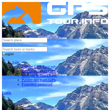
Select location
Langue
Aide
Utiliser GPS-Tour.info
Publier des tours GPS
Infos sur le TrackRank
Publier des tours GPS
Forgotten password
Login