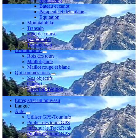
Sightseeing
Bateau et canot
Parapente et deltaplane
Equitation
Mountainbike
Transalp
Vélo de course
Randonnées
Touring vélo
Communauté
Rois des tours
Maillot jaune
Maillot rouge et blanc
Qui sommes nous
Nos objectifs
Contact
Direction d'édition
Enregistrer un nouveau
Langue
Aide
Utiliser GPS-Tour.info
Publier des tours GPS
Infos sur le TrackRank
Publier des tours GPS