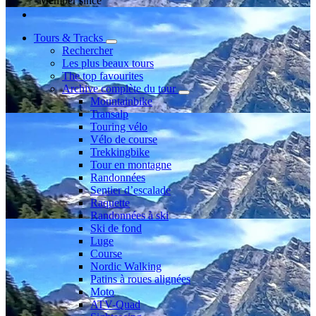
Member since
Tours & Tracks
Rechercher
Les plus beaux tours
The top favourites
Archive complète du tour
Mountainbike
Transalp
Touring vélo
Vélo de course
Trekkingbike
Tour en montagne
Randonnées
Sentier d’escalade
Raquette
Randonnées à ski
Ski de fond
Luge
Course
Nordic Walking
Patins à roues alignées
Moto
ATV-Quad