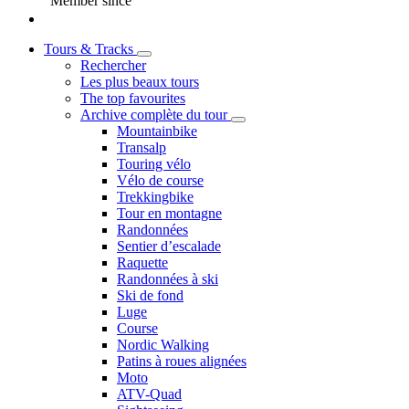
Member since
Tours & Tracks
Rechercher
Les plus beaux tours
The top favourites
Archive complète du tour
Mountainbike
Transalp
Touring vélo
Vélo de course
Trekkingbike
Tour en montagne
Randonnées
Sentier d’escalade
Raquette
Randonnées à ski
Ski de fond
Luge
Course
Nordic Walking
Patins à roues alignées
Moto
ATV-Quad