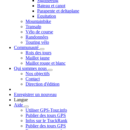
Sightseeing
Bateau et canot
Parapente et deltaplane
Equitation
Mountainbike
Transalp
Vélo de course
Randonnées
Touring vélo
Communauté
Rois des tours
Maillot jaune
Maillot rouge et blanc
Qui sommes nous
Nos objectifs
Contact
Direction d'édition
Enregistrer un nouveau
Langue
Aide
Utiliser GPS-Tour.info
Publier des tours GPS
Infos sur le TrackRank
Publier des tours GPS