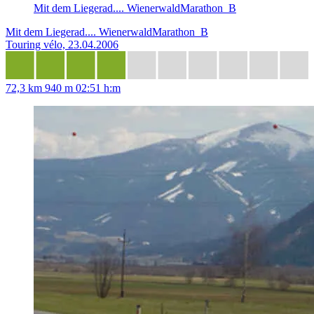
Mit dem Liegerad.... WienerwaldMarathon_B
Mit dem Liegerad.... WienerwaldMarathon_B
Touring vélo, 23.04.2006
72,3 km
940 m
02:51 h:m