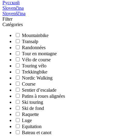
Русский
Slovenčina
Slovenščina
Filter
Catégories
Mountainbike
Transalp
Randonnées
Tour en montagne
Vélo de course
Touring vélo
Trekkingbike
Nordic Walking
Course
Sentier d’escalade
Patins à roues alignées
Ski touring
Ski de fond
Raquette
Luge
Equitation
Bateau et canot