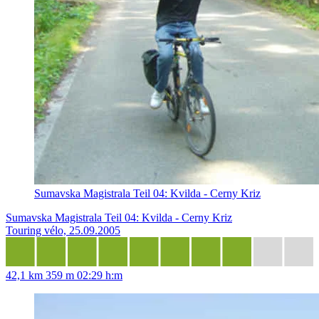
Sumavska Magistrala Teil 04: Kvilda - Cerny Kriz
Sumavska Magistrala Teil 04: Kvilda - Cerny Kriz
Touring vélo, 25.09.2005
42,1 km
359 m
02:29 h:m