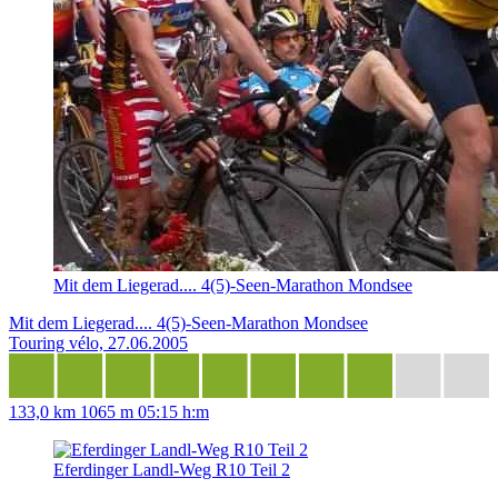
Mit dem Liegerad.... 4(5)-Seen-Marathon Mondsee
Mit dem Liegerad.... 4(5)-Seen-Marathon Mondsee
Touring vélo, 27.06.2005
133,0 km
1065 m
05:15 h:m
Eferdinger Landl-Weg R10 Teil 2