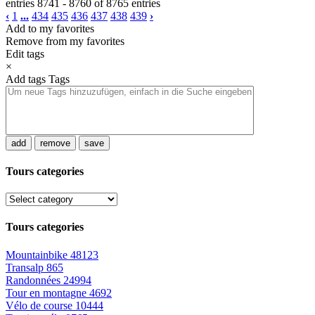
entries 8741 - 8760 of 8765 entries
‹
1
...
434
435
436
437
438
439
›
Add to my favorites
Remove from my favorites
Edit tags
×
Add tags
Tags
add
remove
save
Tours categories
Tours categories
Mountainbike
48123
Transalp
865
Randonnées
24994
Tour en montagne
4692
Vélo de course
10444