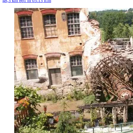
48,3 km
861 m
03:13 h:m