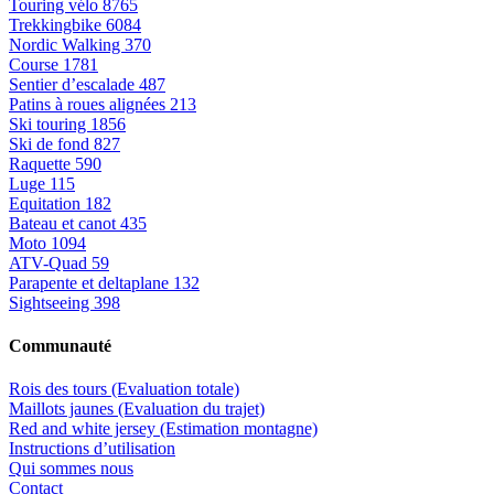
Touring vélo
8765
Trekkingbike
6084
Nordic Walking
370
Course
1781
Sentier d’escalade
487
Patins à roues alignées
213
Ski touring
1856
Ski de fond
827
Raquette
590
Luge
115
Equitation
182
Bateau et canot
435
Moto
1094
ATV-Quad
59
Parapente et deltaplane
132
Sightseeing
398
Communauté
Rois des tours (Evaluation totale)
Maillots jaunes (Evaluation du trajet)
Red and white jersey (Estimation montagne)
Instructions d’utilisation
Qui sommes nous
Contact