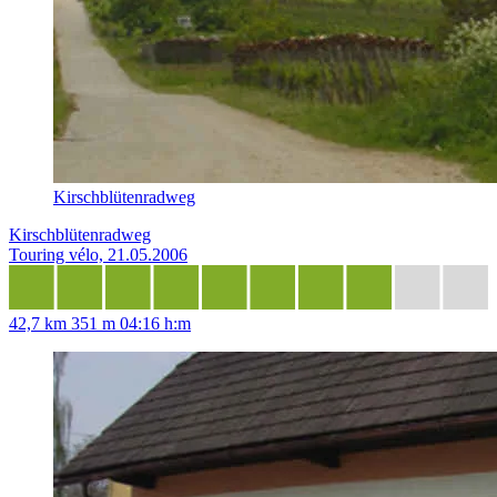
Kirschblütenradweg
Kirschblütenradweg
Touring vélo, 21.05.2006
42,7 km
351 m
04:16 h:m