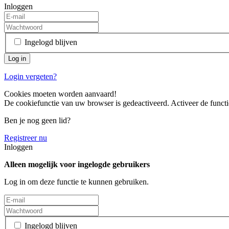
Inloggen
Ingelogd blijven
Login vergeten?
Cookies moeten worden aanvaard!
De cookiefunctie van uw browser is gedeactiveerd. Activeer de functi
Ben je nog geen lid?
Registreer nu
Inloggen
Alleen mogelijk voor ingelogde gebruikers
Log in om deze functie te kunnen gebruiken.
Ingelogd blijven