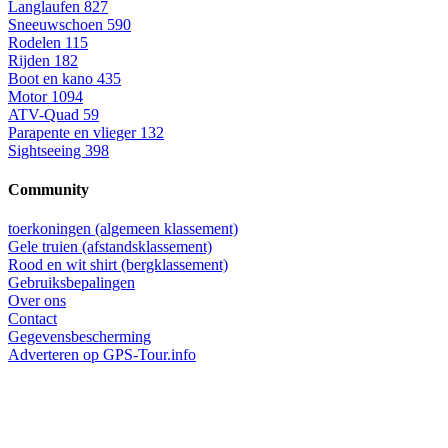
Langlaufen
827
Sneeuwschoen
590
Rodelen
115
Rijden
182
Boot en kano
435
Motor
1094
ATV-Quad
59
Parapente en vlieger
132
Sightseeing
398
Community
toerkoningen (algemeen klassement)
Gele truien (afstandsklassement)
Rood en wit shirt (bergklassement)
Gebruiksbepalingen
Over ons
Contact
Gegevensbescherming
Adverteren op GPS-Tour.info