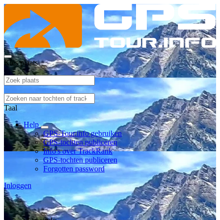
Kies plaats
Taal
Help
GPS-Tour.info gebruiken
GPS-tochten publiceren
Info's over TrackRank
GPS-tochten publiceren
Forgotten password
Inloggen