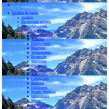
Lid sinds
Tochten & tracks
Zoeken
De mooiste tochten
De topfavorieten
Complete tochtenarchief
Mountainbike
Transalp
Fietstochten
Racefiets
Trekkingbike
Bergtocht
Wandelen
Via ferrata
Sneeuwschoen
Skitochten
Langlaufen
Rodelen
Hardlopen
Nordic Walking
Inlineskates
Motor
ATV-Quad