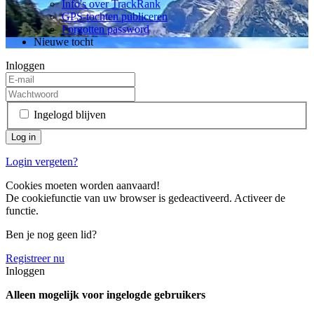
Info's over TrackRank
GPS-tochten publiceren
Forgotten password
Nieuwe tocht
Inloggen
Ingelogd blijven
Login vergeten?
Cookies moeten worden aanvaard!
De cookiefunctie van uw browser is gedeactiveerd. Activeer de
functie.
Ben je nog geen lid?
Registreer nu
Inloggen
Alleen mogelijk voor ingelogde gebruikers