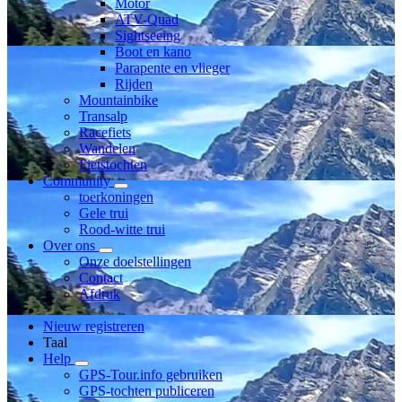
Motor
ATV-Quad
Sightseeing
Boot en kano
Parapente en vlieger
Rijden
Mountainbike
Transalp
Racefiets
Wandelen
Fietstochten
Community
toerkoningen
Gele trui
Rood-witte trui
Over ons
Onze doelstellingen
Contact
Afdruk
Nieuw registreren
Taal
Help
GPS-Tour.info gebruiken
GPS-tochten publiceren