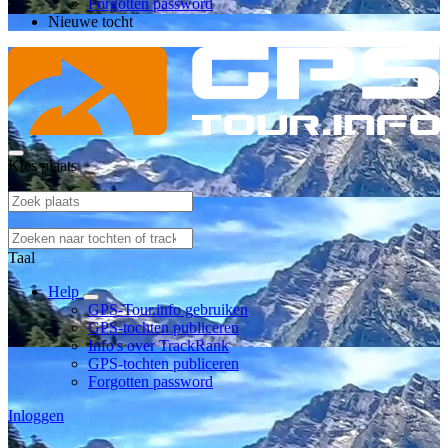
Forgotten password
Nieuwe tocht
Kies plaats
Taal
Help
GPS-Tour.info gebruiken
GPS-tochten publiceren
Info's over TrackRank
GPS-tochten publiceren
Forgotten password
Inloggen