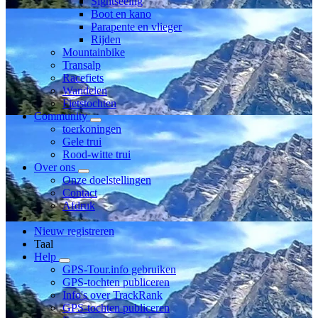
Sightseeing
Boot en kano
Parapente en vlieger
Rijden
Mountainbike
Transalp
Racefiets
Wandelen
Fietstochten
Community
toerkoningen
Gele trui
Rood-witte trui
Over ons
Onze doelstellingen
Contact
Afdruk
Nieuw registreren
Taal
Help
GPS-Tour.info gebruiken
GPS-tochten publiceren
Info's over TrackRank
GPS-tochten publiceren