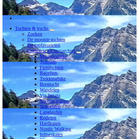
Lid sinds
Tochten & tracks
Zoeken
De mooiste tochten
De topfavorieten
Complete tochtenarchief
Mountainbike
Transalp
Fietstochten
Racefiets
Trekkingbike
Bergtocht
Wandelen
Via ferrata
Sneeuwschoen
Skitochten
Langlaufen
Rodelen
Hardlopen
Nordic Walking
Inlineskates