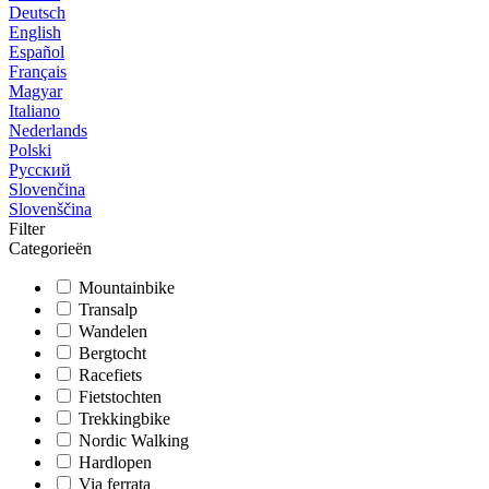
Deutsch
English
Español
Français
Magyar
Italiano
Nederlands
Polski
Русский
Slovenčina
Slovenščina
Filter
Categorieën
Mountainbike
Transalp
Wandelen
Bergtocht
Racefiets
Fietstochten
Trekkingbike
Nordic Walking
Hardlopen
Via ferrata