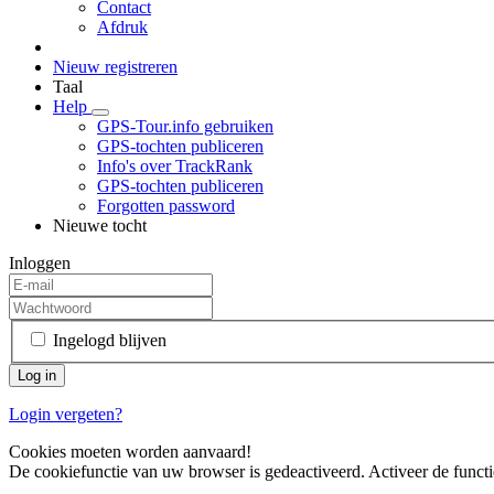
Contact
Afdruk
Nieuw registreren
Taal
Help
GPS-Tour.info gebruiken
GPS-tochten publiceren
Info's over TrackRank
GPS-tochten publiceren
Forgotten password
Nieuwe tocht
Inloggen
Ingelogd blijven
Login vergeten?
Cookies moeten worden aanvaard!
De cookiefunctie van uw browser is gedeactiveerd. Activeer de functi