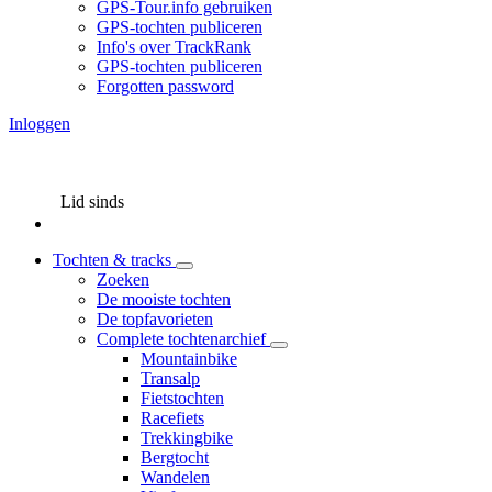
GPS-Tour.info gebruiken
GPS-tochten publiceren
Info's over TrackRank
GPS-tochten publiceren
Forgotten password
Inloggen
Lid sinds
Tochten & tracks
Zoeken
De mooiste tochten
De topfavorieten
Complete tochtenarchief
Mountainbike
Transalp
Fietstochten
Racefiets
Trekkingbike
Bergtocht
Wandelen