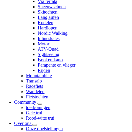
Via ferrata
Sneeuwschoen
Skitochten
Langlaufen
Rodelen
Hardlopen
Nordic Walking
Inlineskates
Motor
ATV-Quad
Sightseeing
Boot en kano
Parapente en vlieger
Rijden
Mountainbike
Transalp
Racefiets
Wandelen
Fietstochten
Community
toerkoningen
Gele trui
Rood-witte trui
Over ons
Onze doelstellingen