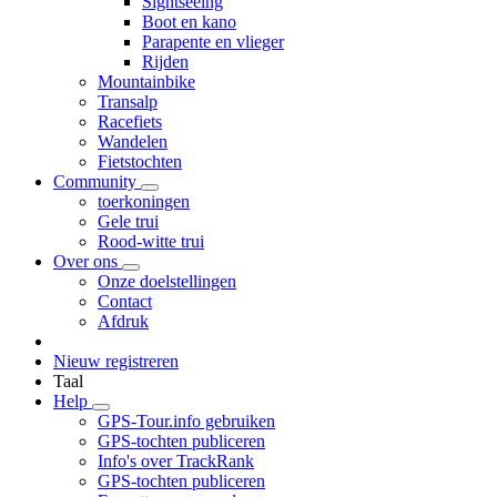
Sightseeing
Boot en kano
Parapente en vlieger
Rijden
Mountainbike
Transalp
Racefiets
Wandelen
Fietstochten
Community
toerkoningen
Gele trui
Rood-witte trui
Over ons
Onze doelstellingen
Contact
Afdruk
Nieuw registreren
Taal
Help
GPS-Tour.info gebruiken
GPS-tochten publiceren
Info's over TrackRank
GPS-tochten publiceren