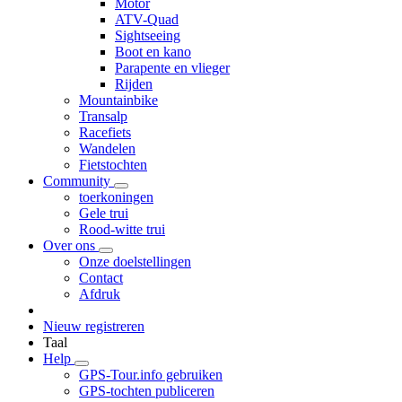
Motor
ATV-Quad
Sightseeing
Boot en kano
Parapente en vlieger
Rijden
Mountainbike
Transalp
Racefiets
Wandelen
Fietstochten
Community
toerkoningen
Gele trui
Rood-witte trui
Over ons
Onze doelstellingen
Contact
Afdruk
Nieuw registreren
Taal
Help
GPS-Tour.info gebruiken
GPS-tochten publiceren