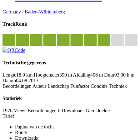
Germany
/
Baden-Württemberg
TrackRank
Technische gegevens
Lengte
18,0 km
Hoogtemeter
399 m
Afdaling
406 m
Duur
03:00 h:m
Datum
04.08.2013
Beoordelingen
Auteur
Landschap
Funfactor
Conditie
Techniek
Statistiek
1976 Views
Beoordelingen
6 Downloads
Gemiddelde
Tarief
Pagina van de tocht
Route
Downloads