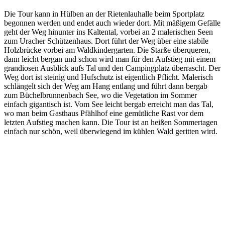
Die Tour kann in Hülben an der Rietenlauhalle beim Sportplatz
begonnen werden und endet auch wieder dort. Mit mäßigem Gefälle
geht der Weg hinunter ins Kaltental, vorbei an 2 malerischen Seen
zum Uracher Schützenhaus. Dort führt der Weg über eine stabile
Holzbrücke vorbei am Waldkindergarten. Die Starße überqueren,
dann leicht bergan und schon wird man für den Aufstieg mit einem
grandiosen Ausblick aufs Tal und den Campingplatz überrascht. Der
Weg dort ist steinig und Hufschutz ist eigentlich Pflicht. Malerisch
schlängelt sich der Weg am Hang entlang und führt dann bergab
zum Büchelbrunnenbach See, wo die Vegetation im Sommer
einfach gigantisch ist. Vom See leicht bergab erreicht man das Tal,
wo man beim Gasthaus Pfählhof eine gemütliche Rast vor dem
letzten Aufstieg machen kann. Die Tour ist an heißen Sommertagen
einfach nur schön, weil überwiegend im kühlen Wald geritten wird.