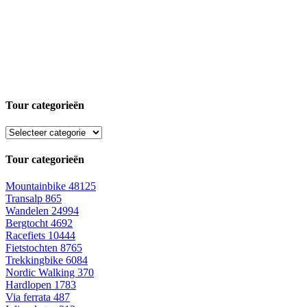
Tour categorieën
Tour categorieën
Mountainbike
48125
Transalp
865
Wandelen
24994
Bergtocht
4692
Racefiets
10444
Fietstochten
8765
Trekkingbike
6084
Nordic Walking
370
Hardlopen
1783
Via ferrata
487