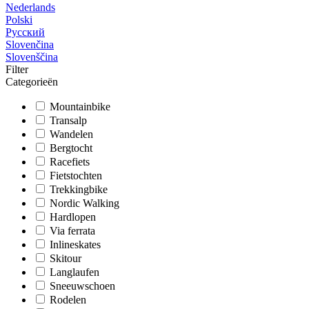
Nederlands
Polski
Русский
Slovenčina
Slovenščina
Filter
Categorieën
Mountainbike
Transalp
Wandelen
Bergtocht
Racefiets
Fietstochten
Trekkingbike
Nordic Walking
Hardlopen
Via ferrata
Inlineskates
Skitour
Langlaufen
Sneeuwschoen
Rodelen