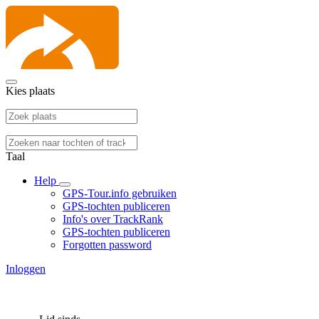
Kies plaats
Taal
Help
GPS-Tour.info gebruiken
GPS-tochten publiceren
Info's over TrackRank
GPS-tochten publiceren
Forgotten password
Inloggen