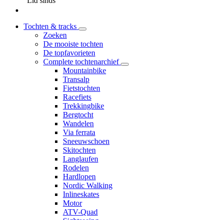
Lid sinds
Tochten & tracks
Zoeken
De mooiste tochten
De topfavorieten
Complete tochtenarchief
Mountainbike
Transalp
Fietstochten
Racefiets
Trekkingbike
Bergtocht
Wandelen
Via ferrata
Sneeuwschoen
Skitochten
Langlaufen
Rodelen
Hardlopen
Nordic Walking
Inlineskates
Motor
ATV-Quad