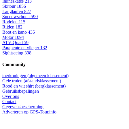
Inlineskates
213
Skitour
1856
Langlaufen
827
Sneeuwschoen
590
Rodelen
115
Rijden
182
Boot en kano
435
Motor
1094
ATV-Quad
59
Parapente en vlieger
132
Sightseeing
398
Community
toerkoningen (algemeen klassement)
Gele truien (afstandsklassement)
Rood en wit shirt (bergklassement)
Gebruiksbepalingen
Over ons
Contact
Gegevensbescherming
Adverteren op GPS-Tour.info