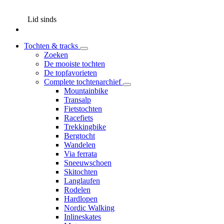
Lid sinds
Tochten & tracks
Zoeken
De mooiste tochten
De topfavorieten
Complete tochtenarchief
Mountainbike
Transalp
Fietstochten
Racefiets
Trekkingbike
Bergtocht
Wandelen
Via ferrata
Sneeuwschoen
Skitochten
Langlaufen
Rodelen
Hardlopen
Nordic Walking
Inlineskates