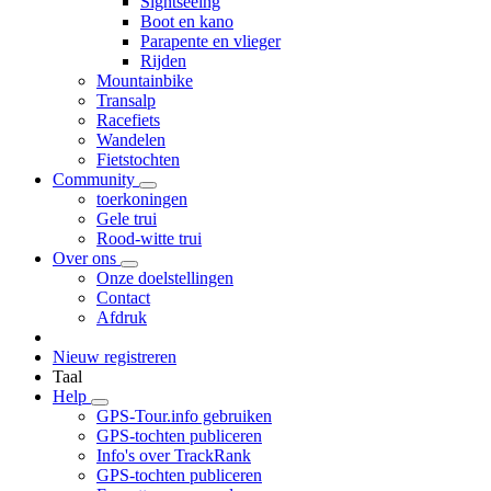
Sightseeing
Boot en kano
Parapente en vlieger
Rijden
Mountainbike
Transalp
Racefiets
Wandelen
Fietstochten
Community
toerkoningen
Gele trui
Rood-witte trui
Over ons
Onze doelstellingen
Contact
Afdruk
Nieuw registreren
Taal
Help
GPS-Tour.info gebruiken
GPS-tochten publiceren
Info's over TrackRank
GPS-tochten publiceren