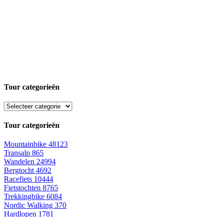
Tour categorieën
Tour categorieën
Mountainbike
48123
Transalp
865
Wandelen
24994
Bergtocht
4692
Racefiets
10444
Fietstochten
8765
Trekkingbike
6084
Nordic Walking
370
Hardlopen
1781