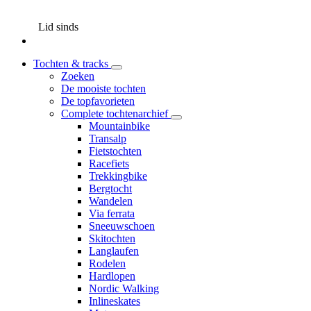
Lid sinds
Tochten & tracks
Zoeken
De mooiste tochten
De topfavorieten
Complete tochtenarchief
Mountainbike
Transalp
Fietstochten
Racefiets
Trekkingbike
Bergtocht
Wandelen
Via ferrata
Sneeuwschoen
Skitochten
Langlaufen
Rodelen
Hardlopen
Nordic Walking
Inlineskates