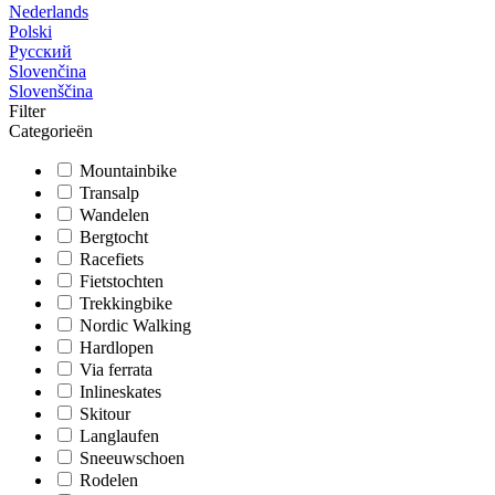
Nederlands
Polski
Русский
Slovenčina
Slovenščina
Filter
Categorieën
Mountainbike
Transalp
Wandelen
Bergtocht
Racefiets
Fietstochten
Trekkingbike
Nordic Walking
Hardlopen
Via ferrata
Inlineskates
Skitour
Langlaufen
Sneeuwschoen
Rodelen