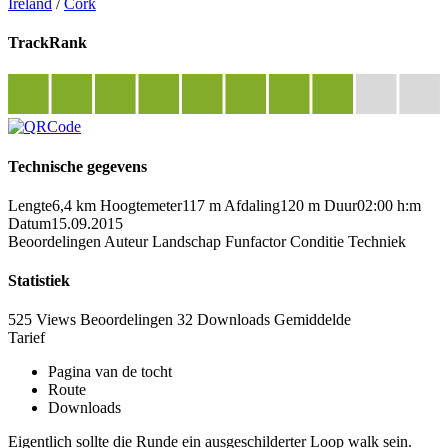
Ireland
/
Cork
TrackRank
Technische gegevens
Lengte
6,4 km
Hoogtemeter
117 m
Afdaling
120 m
Duur
02:00 h:m
Datum
15.09.2015
Beoordelingen
Auteur
Landschap
Funfactor
Conditie
Techniek
Statistiek
525 Views
Beoordelingen
32 Downloads
Gemiddelde
Tarief
Pagina van de tocht
Route
Downloads
Eigentlich sollte die Runde ein ausgeschilderter Loop walk sein.