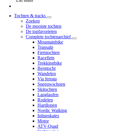
Lid sinds
Tochten & tracks
Zoeken
De mooiste tochten
De topfavorieten
Complete tochtenarchief
Mountainbike
Transalp
Fietstochten
Racefiets
Trekkingbike
Bergtocht
Wandelen
Via ferrata
Sneeuwschoen
Skitochten
Langlaufen
Rodelen
Hardlopen
Nordic Walking
Inlineskates
Motor
ATV-Quad