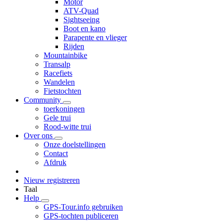
Motor
ATV-Quad
Sightseeing
Boot en kano
Parapente en vlieger
Rijden
Mountainbike
Transalp
Racefiets
Wandelen
Fietstochten
Community
toerkoningen
Gele trui
Rood-witte trui
Over ons
Onze doelstellingen
Contact
Afdruk
Nieuw registreren
Taal
Help
GPS-Tour.info gebruiken
GPS-tochten publiceren