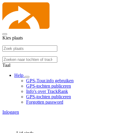
Kies plaats
Taal
Help
GPS-Tour.info gebruiken
GPS-tochten publiceren
Info's over TrackRank
GPS-tochten publiceren
Forgotten password
Inloggen