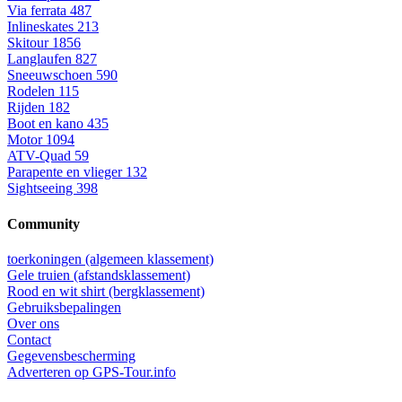
Via ferrata
487
Inlineskates
213
Skitour
1856
Langlaufen
827
Sneeuwschoen
590
Rodelen
115
Rijden
182
Boot en kano
435
Motor
1094
ATV-Quad
59
Parapente en vlieger
132
Sightseeing
398
Community
toerkoningen (algemeen klassement)
Gele truien (afstandsklassement)
Rood en wit shirt (bergklassement)
Gebruiksbepalingen
Over ons
Contact
Gegevensbescherming
Adverteren op GPS-Tour.info