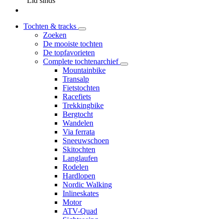
Lid sinds
Tochten & tracks
Zoeken
De mooiste tochten
De topfavorieten
Complete tochtenarchief
Mountainbike
Transalp
Fietstochten
Racefiets
Trekkingbike
Bergtocht
Wandelen
Via ferrata
Sneeuwschoen
Skitochten
Langlaufen
Rodelen
Hardlopen
Nordic Walking
Inlineskates
Motor
ATV-Quad