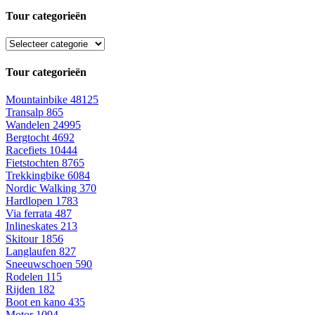
Tour categorieën
Tour categorieën
Mountainbike
48125
Transalp
865
Wandelen
24995
Bergtocht
4692
Racefiets
10444
Fietstochten
8765
Trekkingbike
6084
Nordic Walking
370
Hardlopen
1783
Via ferrata
487
Inlineskates
213
Skitour
1856
Langlaufen
827
Sneeuwschoen
590
Rodelen
115
Rijden
182
Boot en kano
435
Motor
1094