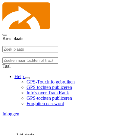
Kies plaats
Taal
Help
GPS-Tour.info gebruiken
GPS-tochten publiceren
Info's over TrackRank
GPS-tochten publiceren
Forgotten password
Inloggen