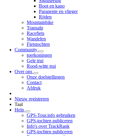
Sightseeing
Boot en kano
Parapente en vlieger
Rijden
Mountainbike
Transalp
Racefiets
Wandelen
Fietstochten
Community
toerkoningen
Gele trui
Rood-witte trui
Over ons
Onze doelstellingen
Contact
Afdruk
Nieuw registreren
Taal
Help
GPS-Tour.info gebruiken
GPS-tochten publiceren
Info's over TrackRank
GPS-tochten publiceren