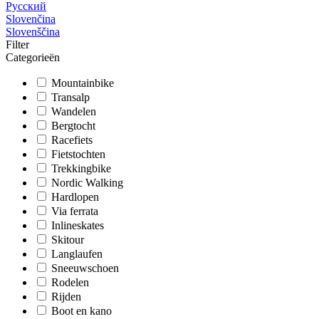
Русский
Slovenčina
Slovenščina
Filter
Categorieën
Mountainbike
Transalp
Wandelen
Bergtocht
Racefiets
Fietstochten
Trekkingbike
Nordic Walking
Hardlopen
Via ferrata
Inlineskates
Skitour
Langlaufen
Sneeuwschoen
Rodelen
Rijden
Boot en kano