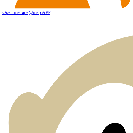
Open met ape@map APP