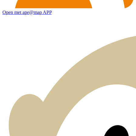
Open met ape@map APP