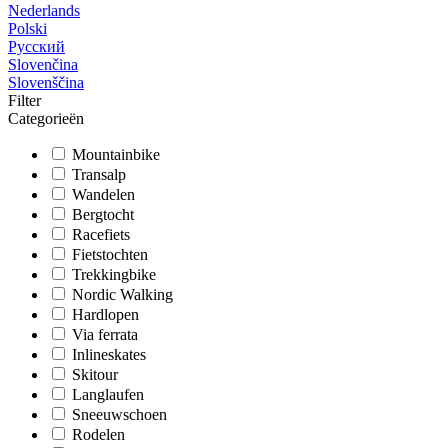
Nederlands
Polski
Русский
Slovenčina
Slovenščina
Filter
Categorieën
Mountainbike
Transalp
Wandelen
Bergtocht
Racefiets
Fietstochten
Trekkingbike
Nordic Walking
Hardlopen
Via ferrata
Inlineskates
Skitour
Langlaufen
Sneeuwschoen
Rodelen