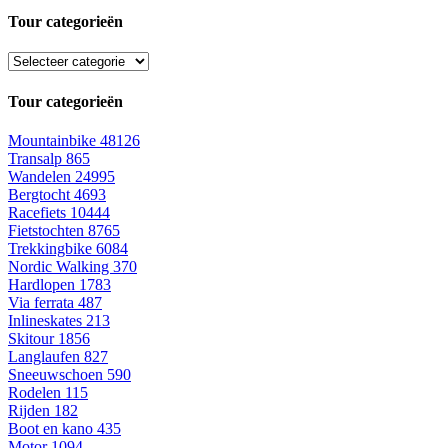
Tour categorieën
Tour categorieën
Mountainbike
48126
Transalp
865
Wandelen
24995
Bergtocht
4693
Racefiets
10444
Fietstochten
8765
Trekkingbike
6084
Nordic Walking
370
Hardlopen
1783
Via ferrata
487
Inlineskates
213
Skitour
1856
Langlaufen
827
Sneeuwschoen
590
Rodelen
115
Rijden
182
Boot en kano
435
Motor
1094