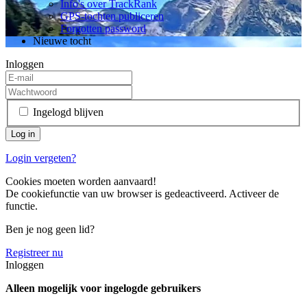
Info's over TrackRank
GPS-tochten publiceren
Forgotten password
Nieuwe tocht
Inloggen
Ingelogd blijven
Login vergeten?
Cookies moeten worden aanvaard!
De cookiefunctie van uw browser is gedeactiveerd. Activeer de
functie.
Ben je nog geen lid?
Registreer nu
Inloggen
Alleen mogelijk voor ingelogde gebruikers