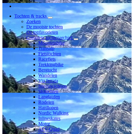
Lid sinds
Tochten & tracks
Zoeken
De mooiste tochten
De topfavorieten
Complete tochtenarchief
Mountainbike
Transalp
Fietstochten
Racefiets
Trekkingbike
Bergtocht
Wandelen
Via ferrata
Sneeuwschoen
Skitochten
Langlaufen
Rodelen
Hardlopen
Nordic Walking
Inlineskates
Motor
ATV-Quad