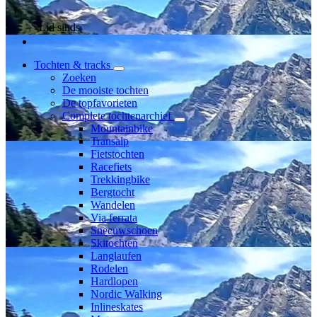
Lid sinds
Tochten & tracks
Zoeken
De mooiste tochten
De topfavorieten
Complete tochtenarchief
Mountainbike
Transalp
Fietstochten
Racefiets
Trekkingbike
Bergtocht
Wandelen
Via ferrata
Sneeuwschoen
Skitochten
Langlaufen
Rodelen
Hardlopen
Nordic Walking
Inlineskates