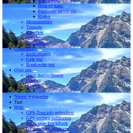
Sightseeing
Boot en kano
Parapente en vlieger
Rijden
Mountainbike
Transalp
Racefiets
Wandelen
Fietstochten
Community
toerkoningen
Gele trui
Rood-witte trui
Over ons
Onze doelstellingen
Contact
Afdruk
Nieuw registreren
Taal
Help
GPS-Tour.info gebruiken
GPS-tochten publiceren
Info's over TrackRank
GPS-tochten publiceren