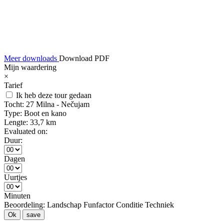
Meer downloads
Download PDF
Mijn waardering
×
Tarief
Ik heb deze tour gedaan
Tocht:
27 Milna - Nečujam
Type:
Boot en kano
Lengte:
33,7 km
Evaluated on:
Duur:
Dagen
Uurtjes
Minuten
Beoordeling:
Landschap
Funfactor
Conditie
Techniek
Ok
save