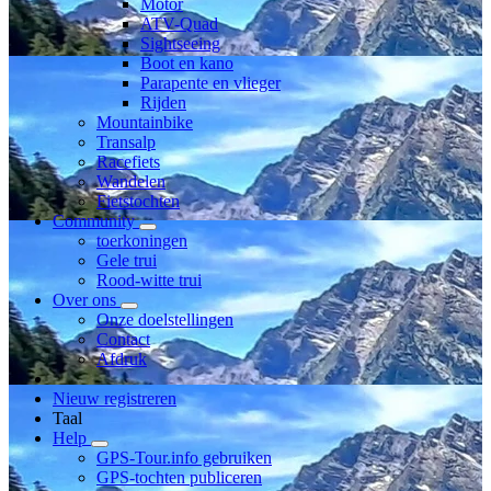
Motor
ATV-Quad
Sightseeing
Boot en kano
Parapente en vlieger
Rijden
Mountainbike
Transalp
Racefiets
Wandelen
Fietstochten
Community
toerkoningen
Gele trui
Rood-witte trui
Over ons
Onze doelstellingen
Contact
Afdruk
Nieuw registreren
Taal
Help
GPS-Tour.info gebruiken
GPS-tochten publiceren