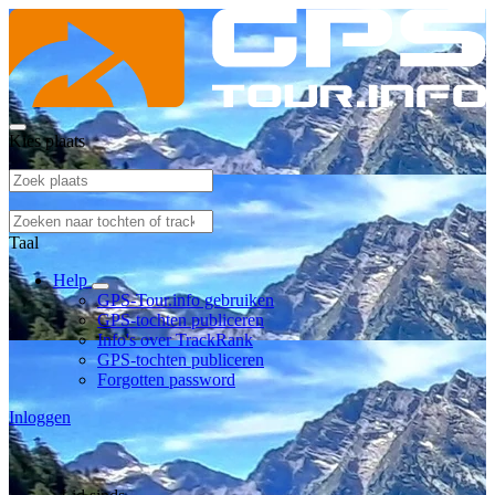
Kies plaats
Taal
Help
GPS-Tour.info gebruiken
GPS-tochten publiceren
Info's over TrackRank
GPS-tochten publiceren
Forgotten password
Inloggen