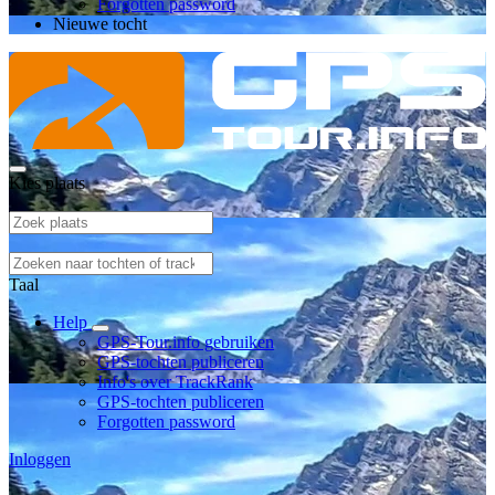
Forgotten password
Nieuwe tocht
Kies plaats
Taal
Help
GPS-Tour.info gebruiken
GPS-tochten publiceren
Info's over TrackRank
GPS-tochten publiceren
Forgotten password
Inloggen