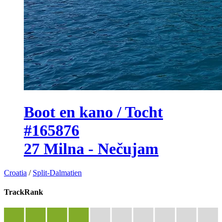
Boot en kano / Tocht
#165876
27 Milna - Nečujam
Croatia
/
Split-Dalmatien
TrackRank