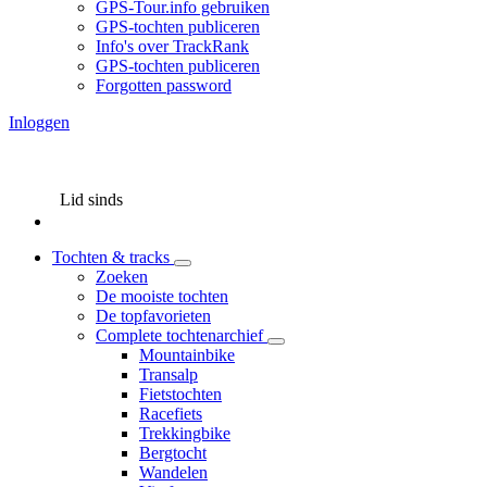
GPS-Tour.info gebruiken
GPS-tochten publiceren
Info's over TrackRank
GPS-tochten publiceren
Forgotten password
Inloggen
Lid sinds
Tochten & tracks
Zoeken
De mooiste tochten
De topfavorieten
Complete tochtenarchief
Mountainbike
Transalp
Fietstochten
Racefiets
Trekkingbike
Bergtocht
Wandelen