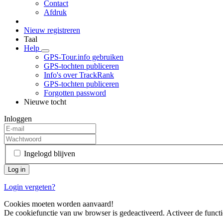
Contact
Afdruk
Nieuw registreren
Taal
Help
GPS-Tour.info gebruiken
GPS-tochten publiceren
Info's over TrackRank
GPS-tochten publiceren
Forgotten password
Nieuwe tocht
Inloggen
Ingelogd blijven
Login vergeten?
Cookies moeten worden aanvaard!
De cookiefunctie van uw browser is gedeactiveerd. Activeer de functi