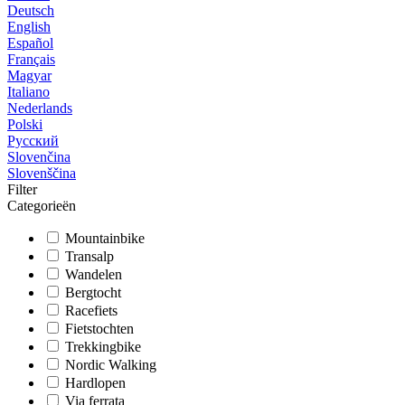
Deutsch
English
Español
Français
Magyar
Italiano
Nederlands
Polski
Русский
Slovenčina
Slovenščina
Filter
Categorieën
Mountainbike
Transalp
Wandelen
Bergtocht
Racefiets
Fietstochten
Trekkingbike
Nordic Walking
Hardlopen
Via ferrata