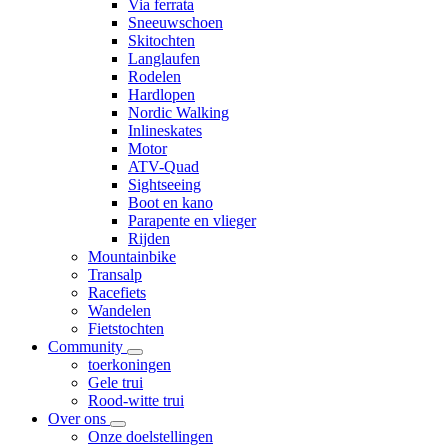
Via ferrata
Sneeuwschoen
Skitochten
Langlaufen
Rodelen
Hardlopen
Nordic Walking
Inlineskates
Motor
ATV-Quad
Sightseeing
Boot en kano
Parapente en vlieger
Rijden
Mountainbike
Transalp
Racefiets
Wandelen
Fietstochten
Community
toerkoningen
Gele trui
Rood-witte trui
Over ons
Onze doelstellingen