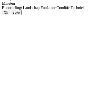
Minuten
Beoordeling:
Landschap
Funfactor
Conditie
Techniek
Ok
save