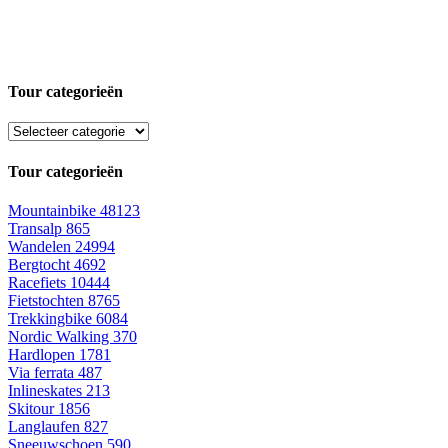
Tour categorieën
Tour categorieën
Mountainbike
48123
Transalp
865
Wandelen
24994
Bergtocht
4692
Racefiets
10444
Fietstochten
8765
Trekkingbike
6084
Nordic Walking
370
Hardlopen
1781
Via ferrata
487
Inlineskates
213
Skitour
1856
Langlaufen
827
Sneeuwschoen
590