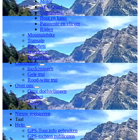
Motor
ATV-Quad
Sightseeing
Boot en kano
Parapente en vlieger
Rijden
Mountainbike
Transalp
Racefiets
Wandelen
Fietstochten
Community
toerkoningen
Gele trui
Rood-witte trui
Over ons
Onze doelstellingen
Contact
Afdruk
Nieuw registreren
Taal
Help
GPS-Tour.info gebruiken
GPS-tochten publiceren