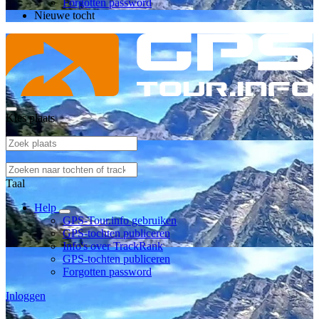
Forgotten password
Nieuwe tocht
Kies plaats
Taal
Help
GPS-Tour.info gebruiken
GPS-tochten publiceren
Info's over TrackRank
GPS-tochten publiceren
Forgotten password
Inloggen