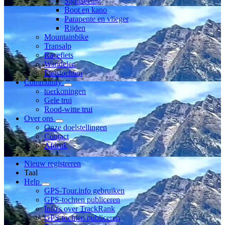
Sightseeing
Boot en kano
Parapente en vlieger
Rijden
Mountainbike
Transalp
Racefiets
Wandelen
Fietstochten
Community
toerkoningen
Gele trui
Rood-witte trui
Over ons
Onze doelstellingen
Contact
Afdruk
Nieuw registreren
Taal
Help
GPS-Tour.info gebruiken
GPS-tochten publiceren
Info's over TrackRank
GPS-tochten publiceren