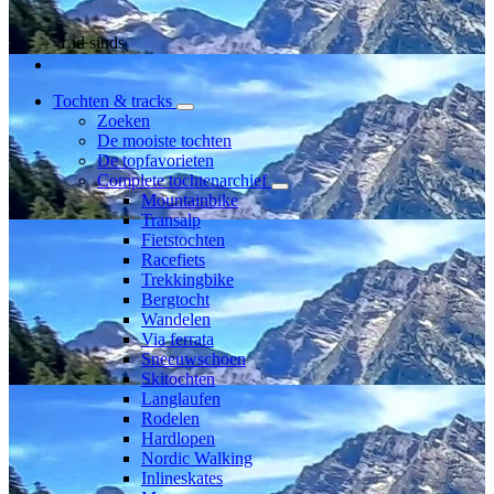
Lid sinds
Tochten & tracks
Zoeken
De mooiste tochten
De topfavorieten
Complete tochtenarchief
Mountainbike
Transalp
Fietstochten
Racefiets
Trekkingbike
Bergtocht
Wandelen
Via ferrata
Sneeuwschoen
Skitochten
Langlaufen
Rodelen
Hardlopen
Nordic Walking
Inlineskates