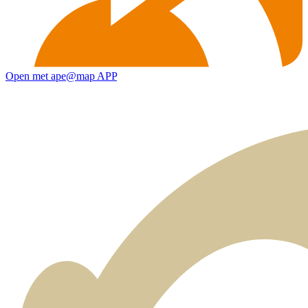
Open met ape@map APP