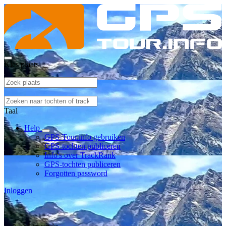
Kies plaats
Taal
Help
GPS-Tour.info gebruiken
GPS-tochten publiceren
Info's over TrackRank
GPS-tochten publiceren
Forgotten password
Inloggen