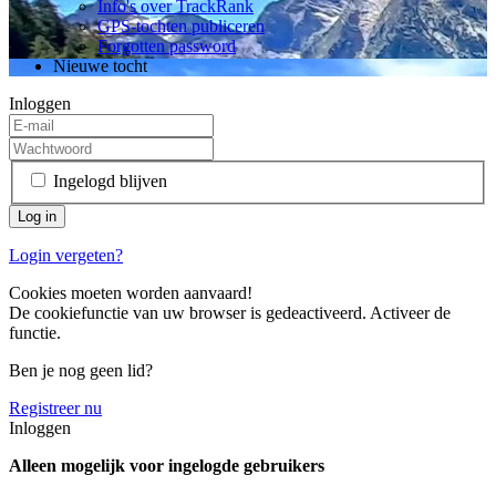
Info's over TrackRank
GPS-tochten publiceren
Forgotten password
Nieuwe tocht
Inloggen
Ingelogd blijven
Login vergeten?
Cookies moeten worden aanvaard!
De cookiefunctie van uw browser is gedeactiveerd. Activeer de
functie.
Ben je nog geen lid?
Registreer nu
Inloggen
Alleen mogelijk voor ingelogde gebruikers