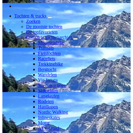
Lid sinds
Tochten & tracks
Zoeken
De mooiste tochten
De topfavorieten
Complete tochtenarchief
Mountainbike
Transalp
Fietstochten
Racefiets
Trekkingbike
Bergtocht
Wandelen
Via ferrata
Sneeuwschoen
Skitochten
Langlaufen
Rodelen
Hardlopen
Nordic Walking
Inlineskates
Motor
ATV-Quad