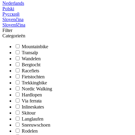
Nederlands
Polski
Русский
Slovenčina
Slovenščina
Filter
Categorieën
Mountainbike
Transalp
Wandelen
Bergtocht
Racefiets
Fietstochten
Trekkingbike
Nordic Walking
Hardlopen
Via ferrata
Inlineskates
Skitour
Langlaufen
Sneeuwschoen
Rodelen