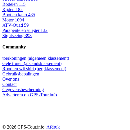
Rodelen
115
Rijden
182
Boot en kano
435
Motor
1094
ATV-Quad
59
Parapente en vlieger
132
Sightseeing
398
Community
toerkoningen (algemeen klassement)
Gele truien (afstandsklassement)
Rood en wit shirt (bergklassement)
Gebruiksbepalingen
Over ons
Contact
Gegevensbescherming
Adverteren op GPS-Tour.info
© 2026 GPS-Tour.info,
Afdruk