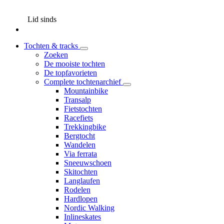
Lid sinds
Tochten & tracks
Zoeken
De mooiste tochten
De topfavorieten
Complete tochtenarchief
Mountainbike
Transalp
Fietstochten
Racefiets
Trekkingbike
Bergtocht
Wandelen
Via ferrata
Sneeuwschoen
Skitochten
Langlaufen
Rodelen
Hardlopen
Nordic Walking
Inlineskates