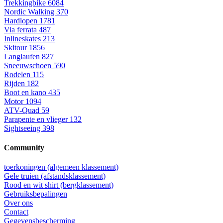
Trekkingbike
6084
Nordic Walking
370
Hardlopen
1781
Via ferrata
487
Inlineskates
213
Skitour
1856
Langlaufen
827
Sneeuwschoen
590
Rodelen
115
Rijden
182
Boot en kano
435
Motor
1094
ATV-Quad
59
Parapente en vlieger
132
Sightseeing
398
Community
toerkoningen (algemeen klassement)
Gele truien (afstandsklassement)
Rood en wit shirt (bergklassement)
Gebruiksbepalingen
Over ons
Contact
Gegevensbescherming