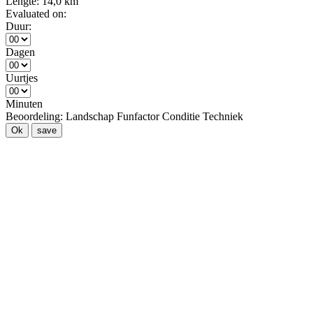
Lengte:
14,0 km
Evaluated on:
Duur:
Dagen
Uurtjes
Minuten
Beoordeling:
Landschap
Funfactor
Conditie
Techniek
Ok
save