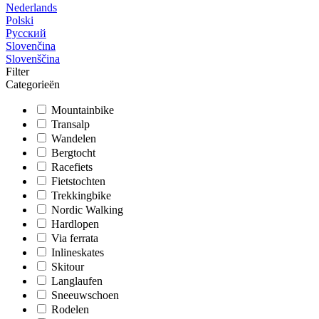
Nederlands
Polski
Русский
Slovenčina
Slovenščina
Filter
Categorieën
Mountainbike
Transalp
Wandelen
Bergtocht
Racefiets
Fietstochten
Trekkingbike
Nordic Walking
Hardlopen
Via ferrata
Inlineskates
Skitour
Langlaufen
Sneeuwschoen
Rodelen