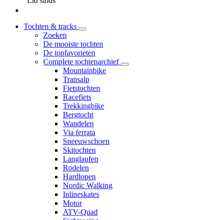
Lid sinds
Tochten & tracks
Zoeken
De mooiste tochten
De topfavorieten
Complete tochtenarchief
Mountainbike
Transalp
Fietstochten
Racefiets
Trekkingbike
Bergtocht
Wandelen
Via ferrata
Sneeuwschoen
Skitochten
Langlaufen
Rodelen
Hardlopen
Nordic Walking
Inlineskates
Motor
ATV-Quad