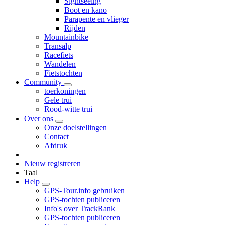
Sightseeing
Boot en kano
Parapente en vlieger
Rijden
Mountainbike
Transalp
Racefiets
Wandelen
Fietstochten
Community
toerkoningen
Gele trui
Rood-witte trui
Over ons
Onze doelstellingen
Contact
Afdruk
Nieuw registreren
Taal
Help
GPS-Tour.info gebruiken
GPS-tochten publiceren
Info's over TrackRank
GPS-tochten publiceren