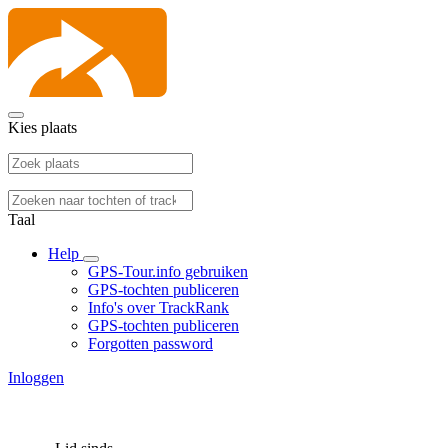
Kies plaats
Taal
Help
GPS-Tour.info gebruiken
GPS-tochten publiceren
Info's over TrackRank
GPS-tochten publiceren
Forgotten password
Inloggen