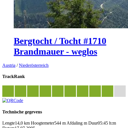
Bergtocht / Tocht #1710
Brandmauer - weglos
Austria
/
Niederösterreich
TrackRank
Technische gegevens
Lengte
14,0 km
Hoogtemeter
544 m
Afdaling
m
Duur
05:45 h:m