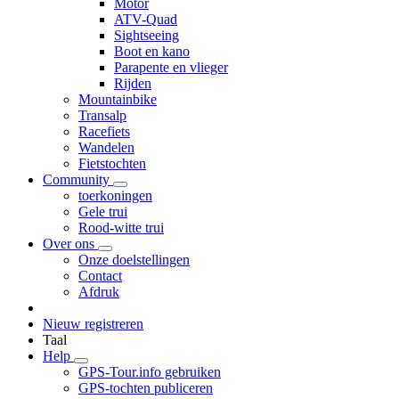
Motor
ATV-Quad
Sightseeing
Boot en kano
Parapente en vlieger
Rijden
Mountainbike
Transalp
Racefiets
Wandelen
Fietstochten
Community
toerkoningen
Gele trui
Rood-witte trui
Over ons
Onze doelstellingen
Contact
Afdruk
Nieuw registreren
Taal
Help
GPS-Tour.info gebruiken
GPS-tochten publiceren