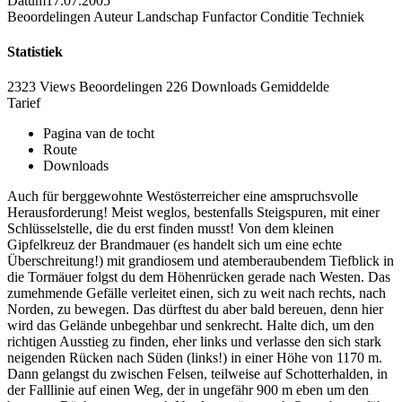
Datum
17.07.2005
Beoordelingen
Auteur
Landschap
Funfactor
Conditie
Techniek
Statistiek
2323 Views
Beoordelingen
226 Downloads
Gemiddelde
Tarief
Pagina van de tocht
Route
Downloads
Auch für berggewohnte Westösterreicher eine amspruchsvolle
Herausforderung! Meist weglos, bestenfalls Steigspuren, mit einer
Schlüsselstelle, die du erst finden musst! Von dem kleinen
Gipfelkreuz der Brandmauer (es handelt sich um eine echte
Überschreitung!) mit grandiosem und atemberaubendem Tiefblick in
die Tormäuer folgst du dem Höhenrücken gerade nach Westen. Das
zumehmende Gefälle verleitet einen, sich zu weit nach rechts, nach
Norden, zu bewegen. Das dürftest du aber bald bereuen, denn hier
wird das Gelände unbegehbar und senkrecht. Halte dich, um den
richtigen Ausstieg zu finden, eher links und verlasse den sich stark
neigenden Rücken nach Süden (links!) in einer Höhe von 1170 m.
Dann gelangst du zwischen Felsen, teilweise auf Schotterhalden, in
der Falllinie auf einen Weg, der in ungefähr 900 m eben um den