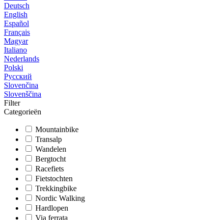
Deutsch
English
Español
Français
Magyar
Italiano
Nederlands
Polski
Русский
Slovenčina
Slovenščina
Filter
Categorieën
Mountainbike
Transalp
Wandelen
Bergtocht
Racefiets
Fietstochten
Trekkingbike
Nordic Walking
Hardlopen
Via ferrata