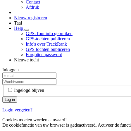
Contact
Afdruk
Nieuw registreren
Taal
Help
GPS-Tour.info gebruiken
GPS-tochten publiceren
Info's over TrackRank
GPS-tochten publiceren
Forgotten password
Nieuwe tocht
Inloggen
Ingelogd blijven
Login vergeten?
Cookies moeten worden aanvaard!
De cookiefunctie van uw browser is gedeactiveerd. Activeer de functi