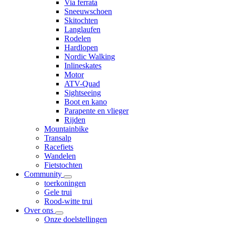
Via ferrata
Sneeuwschoen
Skitochten
Langlaufen
Rodelen
Hardlopen
Nordic Walking
Inlineskates
Motor
ATV-Quad
Sightseeing
Boot en kano
Parapente en vlieger
Rijden
Mountainbike
Transalp
Racefiets
Wandelen
Fietstochten
Community
toerkoningen
Gele trui
Rood-witte trui
Over ons
Onze doelstellingen