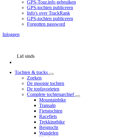
GPS-Tour.info gebruiken
GPS-tochten publiceren
Info's over TrackRank
GPS-tochten publiceren
Forgotten password
Inloggen
Lid sinds
Tochten & tracks
Zoeken
De mooiste tochten
De topfavorieten
Complete tochtenarchief
Mountainbike
Transalp
Fietstochten
Racefiets
Trekkingbike
Bergtocht
Wandelen