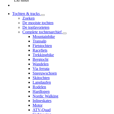
Lid sinds
Tochten & tracks
Zoeken
De mooiste tochten
De topfavorieten
Complete tochtenarchief
Mountainbike
Transalp
Fietstochten
Racefiets
Trekkingbike
Bergtocht
Wandelen
Via ferrata
Sneeuwschoen
Skitochten
Langlaufen
Rodelen
Hardlopen
Nordic Walking
Inlineskates
Motor
ATV-Quad