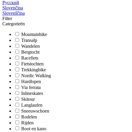
Русский
Slovenčina
Slovenščina
Filter
Categorieën
Mountainbike
Transalp
Wandelen
Bergtocht
Racefiets
Fietstochten
Trekkingbike
Nordic Walking
Hardlopen
Via ferrata
Inlineskates
Skitour
Langlaufen
Sneeuwschoen
Rodelen
Rijden
Boot en kano