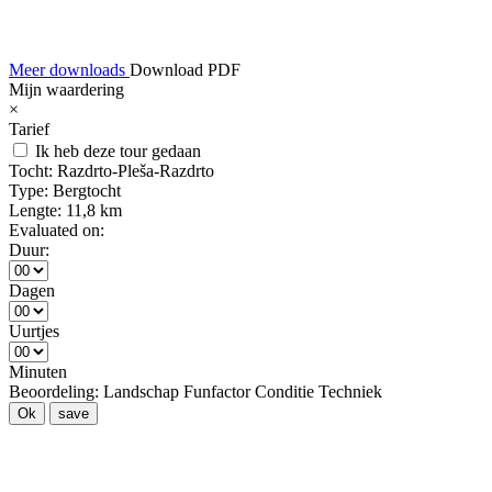
Meer downloads
Download PDF
Mijn waardering
×
Tarief
Ik heb deze tour gedaan
Tocht:
Razdrto-Pleša-Razdrto
Type:
Bergtocht
Lengte:
11,8 km
Evaluated on:
Duur:
Dagen
Uurtjes
Minuten
Beoordeling:
Landschap
Funfactor
Conditie
Techniek
Ok
save