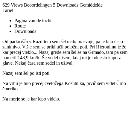
629 Views
Beoordelingen
5 Downloads
Gemiddelde
Tarief
Pagina van de tocht
Route
Downloads
Od parkirišča v Razdrtem sem šel malo po svoje, pa je bilo čisto
zanimivo. Višje sem se priključil položni poti. Pri Hieronimu je že
kar precej vleklo... Nazaj grede sem šel še na Grmado, tam pa sem
nameril 148,9 km/h! Še vedel nisem, kdaj mi je odneslo kapo z
glave. Nekaj časa sem sedel in užival.
Nazaj sem šel po isti poti.
Na vrhu je bilo precej cvetočega Košutnika, prvič sem videl Črno
čmeriko.
Na morje se je kar lepo videlo.