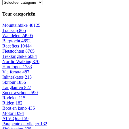
Tour categorieën
Mountainbike
48125
Transalp
865
Wandelen
24995
Bergtocht
4692
Racefiets
10444
Fietstochten
8765
Trekkingbike
6084
Nordic Walking
370
Hardlopen
1783
Via ferrata
487
Inlineskates
213
Skitour
1856
Langlaufen
827
Sneeuwschoen
590
Rodelen
115
Rijden
182
Boot en kano
435
Motor
1094
ATV-Quad
59
Parapente en vlieger
132
Sightseeing
398