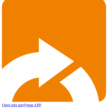
Open met ape@map APP