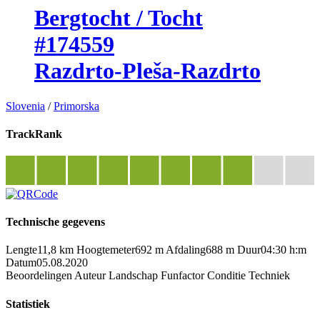
Bergtocht / Tocht
#174559
Razdrto-Pleša-Razdrto
Slovenia
/
Primorska
TrackRank
Technische gegevens
Lengte
11,8 km
Hoogtemeter
692 m
Afdaling
688 m
Duur
04:30 h:m
Datum
05.08.2020
Beoordelingen
Auteur
Landschap
Funfactor
Conditie
Techniek
Statistiek