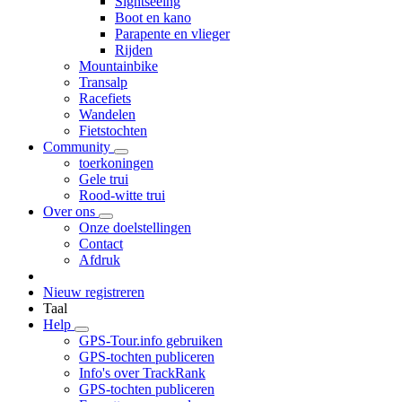
Sightseeing
Boot en kano
Parapente en vlieger
Rijden
Mountainbike
Transalp
Racefiets
Wandelen
Fietstochten
Community
toerkoningen
Gele trui
Rood-witte trui
Over ons
Onze doelstellingen
Contact
Afdruk
Nieuw registreren
Taal
Help
GPS-Tour.info gebruiken
GPS-tochten publiceren
Info's over TrackRank
GPS-tochten publiceren