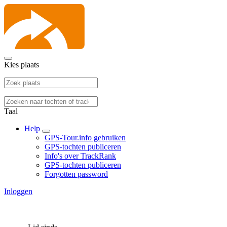
Kies plaats
Taal
Help
GPS-Tour.info gebruiken
GPS-tochten publiceren
Info's over TrackRank
GPS-tochten publiceren
Forgotten password
Inloggen