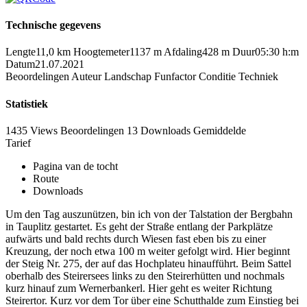
Technische gegevens
Lengte
11,0 km
Hoogtemeter
1137 m
Afdaling
428 m
Duur
05:30 h:m
Datum
21.07.2021
Beoordelingen
Auteur
Landschap
Funfactor
Conditie
Techniek
Statistiek
1435 Views
Beoordelingen
13 Downloads
Gemiddelde
Tarief
Pagina van de tocht
Route
Downloads
Um den Tag auszunützen, bin ich von der Talstation der Bergbahn
in Tauplitz gestartet. Es geht der Straße entlang der Parkplätze
aufwärts und bald rechts durch Wiesen fast eben bis zu einer
Kreuzung, der noch etwa 100 m weiter gefolgt wird. Hier beginnt
der Steig Nr. 275, der auf das Hochplateu hinaufführt. Beim Sattel
oberhalb des Steirersees links zu den Steirerhütten und nochmals
kurz hinauf zum Wernerbankerl. Hier geht es weiter Richtung
Steirertor. Kurz vor dem Tor über eine Schutthalde zum Einstieg bei