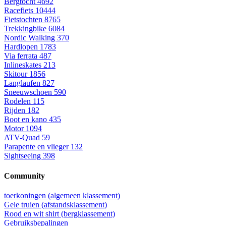
Bergtocht
4692
Racefiets
10444
Fietstochten
8765
Trekkingbike
6084
Nordic Walking
370
Hardlopen
1783
Via ferrata
487
Inlineskates
213
Skitour
1856
Langlaufen
827
Sneeuwschoen
590
Rodelen
115
Rijden
182
Boot en kano
435
Motor
1094
ATV-Quad
59
Parapente en vlieger
132
Sightseeing
398
Community
toerkoningen (algemeen klassement)
Gele truien (afstandsklassement)
Rood en wit shirt (bergklassement)
Gebruiksbepalingen