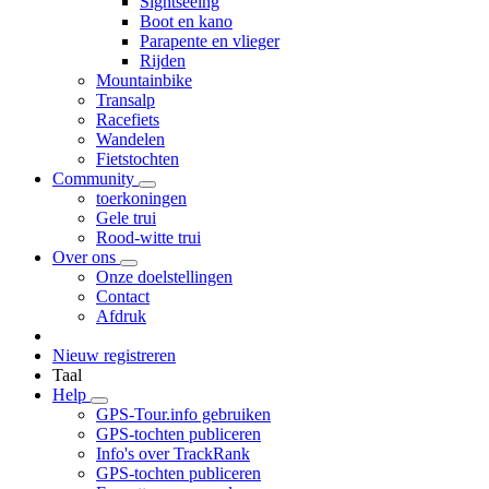
Sightseeing
Boot en kano
Parapente en vlieger
Rijden
Mountainbike
Transalp
Racefiets
Wandelen
Fietstochten
Community
toerkoningen
Gele trui
Rood-witte trui
Over ons
Onze doelstellingen
Contact
Afdruk
Nieuw registreren
Taal
Help
GPS-Tour.info gebruiken
GPS-tochten publiceren
Info's over TrackRank
GPS-tochten publiceren