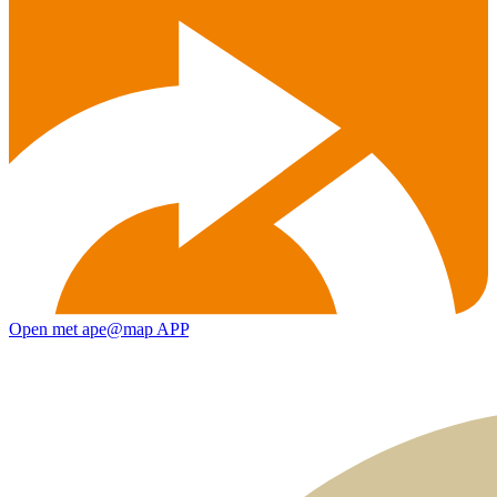
Open met ape@map APP