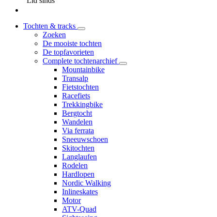
Lid sinds
Tochten & tracks
Zoeken
De mooiste tochten
De topfavorieten
Complete tochtenarchief
Mountainbike
Transalp
Fietstochten
Racefiets
Trekkingbike
Bergtocht
Wandelen
Via ferrata
Sneeuwschoen
Skitochten
Langlaufen
Rodelen
Hardlopen
Nordic Walking
Inlineskates
Motor
ATV-Quad