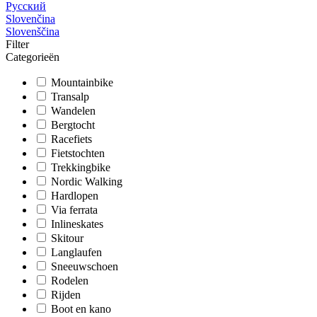
Русский
Slovenčina
Slovenščina
Filter
Categorieën
Mountainbike
Transalp
Wandelen
Bergtocht
Racefiets
Fietstochten
Trekkingbike
Nordic Walking
Hardlopen
Via ferrata
Inlineskates
Skitour
Langlaufen
Sneeuwschoen
Rodelen
Rijden
Boot en kano