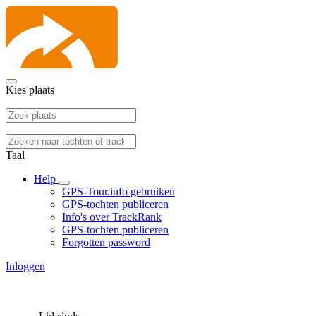
Kies plaats
Taal
Help
GPS-Tour.info gebruiken
GPS-tochten publiceren
Info's over TrackRank
GPS-tochten publiceren
Forgotten password
Inloggen