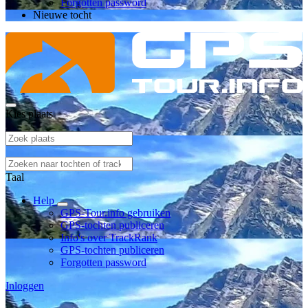
Forgotten password
Nieuwe tocht
Kies plaats
Taal
Help
GPS-Tour.info gebruiken
GPS-tochten publiceren
Info's over TrackRank
GPS-tochten publiceren
Forgotten password
Inloggen