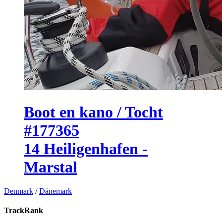
Boot en kano / Tocht
#177365
14 Heiligenhafen -
Marstal
Denmark
/
Dänemark
TrackRank