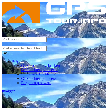
Kies plaats
Taal
Help
GPS-Tour.info gebruiken
GPS-tochten publiceren
Info's over TrackRank
GPS-tochten publiceren
Forgotten password
Inloggen