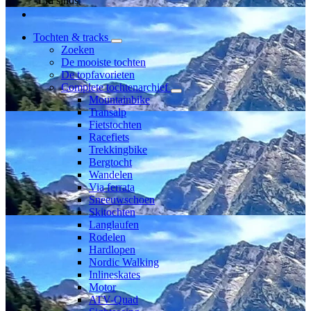
Lid sinds
Tochten & tracks
Zoeken
De mooiste tochten
De topfavorieten
Complete tochtenarchief
Mountainbike
Transalp
Fietstochten
Racefiets
Trekkingbike
Bergtocht
Wandelen
Via ferrata
Sneeuwschoen
Skitochten
Langlaufen
Rodelen
Hardlopen
Nordic Walking
Inlineskates
Motor
ATV-Quad