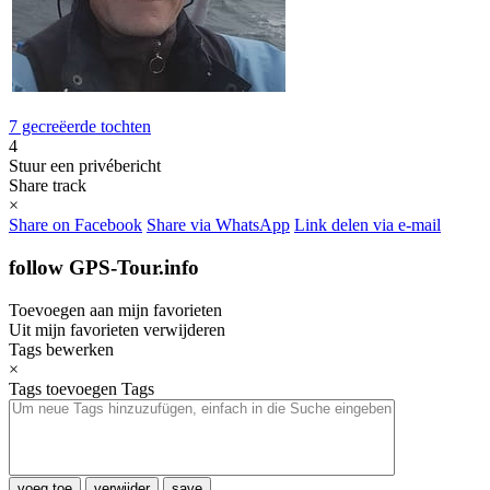
7 gecreëerde tochten
4
Stuur een privébericht
Share track
×
Share on Facebook
Share via WhatsApp
Link delen via e-mail
follow GPS-Tour.info
Toevoegen aan mijn favorieten
Uit mijn favorieten verwijderen
Tags bewerken
×
Tags toevoegen
Tags
voeg toe
verwijder
save