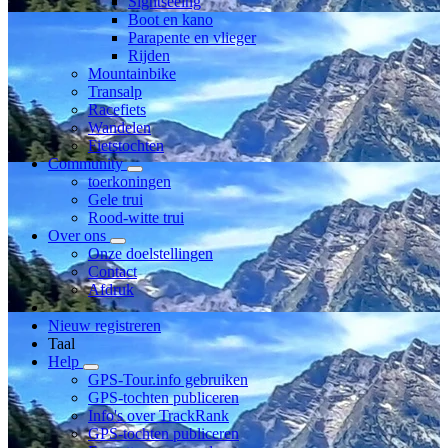
Sightseeing
Boot en kano
Parapente en vlieger
Rijden
Mountainbike
Transalp
Racefiets
Wandelen
Fietstochten
Community
toerkoningen
Gele trui
Rood-witte trui
Over ons
Onze doelstellingen
Contact
Afdruk
Nieuw registreren
Taal
Help
GPS-Tour.info gebruiken
GPS-tochten publiceren
Info's over TrackRank
GPS-tochten publiceren