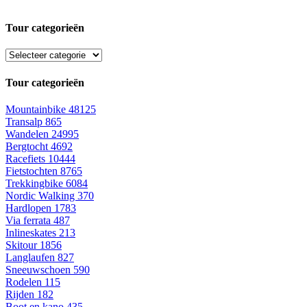
Tour categorieën
Tour categorieën
Mountainbike
48125
Transalp
865
Wandelen
24995
Bergtocht
4692
Racefiets
10444
Fietstochten
8765
Trekkingbike
6084
Nordic Walking
370
Hardlopen
1783
Via ferrata
487
Inlineskates
213
Skitour
1856
Langlaufen
827
Sneeuwschoen
590
Rodelen
115
Rijden
182
Boot en kano
435