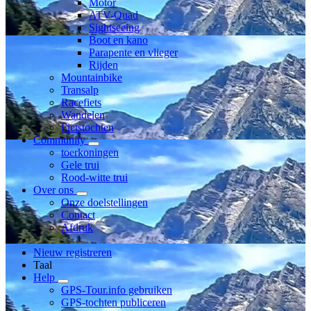
Motor
ATV-Quad
Sightseeing
Boot en kano
Parapente en vlieger
Rijden
Mountainbike
Transalp
Racefiets
Wandelen
Fietstochten
Community
toerkoningen
Gele trui
Rood-witte trui
Over ons
Onze doelstellingen
Contact
Afdruk
Nieuw registreren
Taal
Help
GPS-Tour.info gebruiken
GPS-tochten publiceren