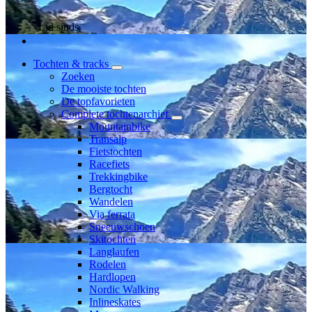
Lid sinds
Tochten & tracks
Zoeken
De mooiste tochten
De topfavorieten
Complete tochtenarchief
Mountainbike
Transalp
Fietstochten
Racefiets
Trekkingbike
Bergtocht
Wandelen
Via ferrata
Sneeuwschoen
Skitochten
Langlaufen
Rodelen
Hardlopen
Nordic Walking
Inlineskates