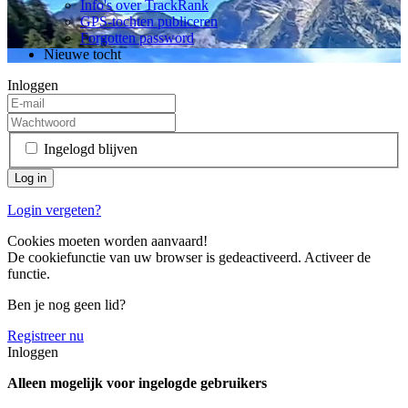
Info's over TrackRank
GPS-tochten publiceren
Forgotten password
Nieuwe tocht
Inloggen
Ingelogd blijven
Login vergeten?
Cookies moeten worden aanvaard!
De cookiefunctie van uw browser is gedeactiveerd. Activeer de
functie.
Ben je nog geen lid?
Registreer nu
Inloggen
Alleen mogelijk voor ingelogde gebruikers