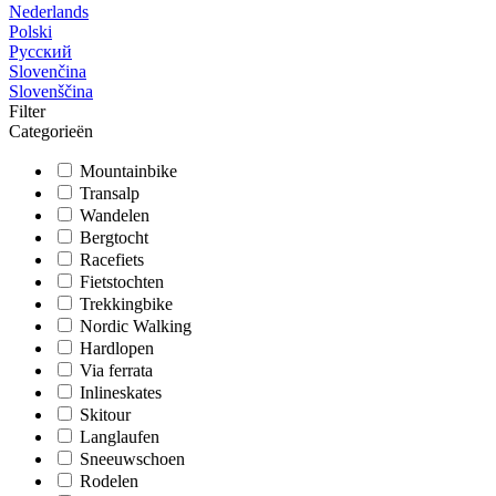
Nederlands
Polski
Русский
Slovenčina
Slovenščina
Filter
Categorieën
Mountainbike
Transalp
Wandelen
Bergtocht
Racefiets
Fietstochten
Trekkingbike
Nordic Walking
Hardlopen
Via ferrata
Inlineskates
Skitour
Langlaufen
Sneeuwschoen
Rodelen